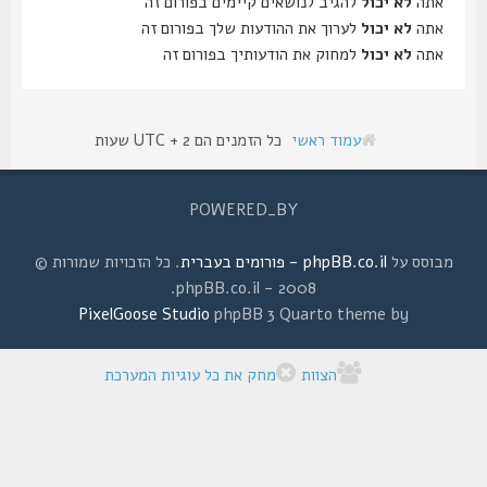
אתה
לא יכול
להגיב לנושאים קיימים בפורום זה
אתה
לא יכול
לערוך את ההודעות שלך בפורום זה
אתה
לא יכול
למחוק את הודעותיך בפורום זה
עמוד ראשי
כל הזמנים הם UTC + 2 שעות
POWERED_BY
מבוסס על
phpBB.co.il - פורומים בעברית
. כל הזכויות שמורות ©
2008 - phpBB.co.il.
PixelGoose Studio
phpBB 3 Quarto theme by
הצוות
מחק את כל עוגיות המערכת