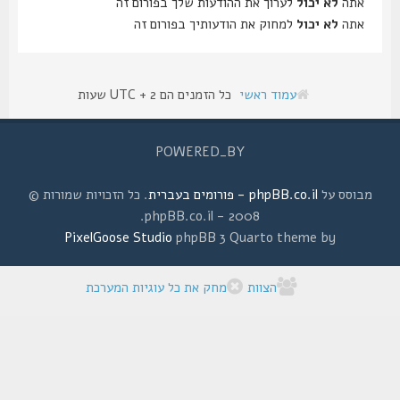
אתה
לא יכול
לערוך את ההודעות שלך בפורום זה
אתה
לא יכול
למחוק את הודעותיך בפורום זה
עמוד ראשי
כל הזמנים הם UTC + 2 שעות
POWERED_BY
מבוסס על
phpBB.co.il - פורומים בעברית
. כל הזכויות שמורות ©
2008 - phpBB.co.il.
PixelGoose Studio
phpBB 3 Quarto theme by
הצוות
מחק את כל עוגיות המערכת