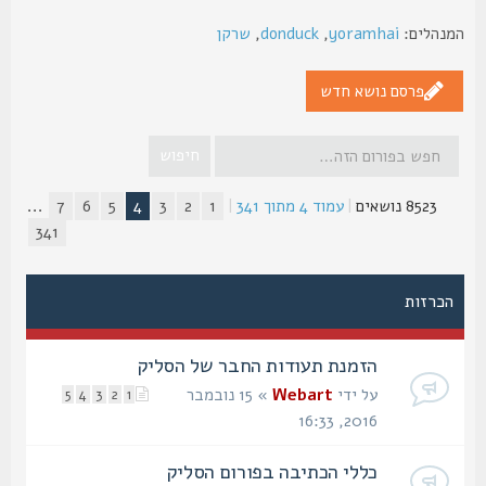
נהלים:
yoramhai
,
donduck
,
שרקן
פרסם נושא חדש
8523 נושאים
|
עמוד
4
מתוך
341
|
1
2
3
4
5
6
7
...
341
הכרזות
הזמנת תעודות החבר של הסליק
על ידי
Webart
» 15 נובמבר
5
4
3
2
1
2016, 16:33
כללי הכתיבה בפורום הסליק