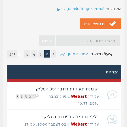
נהלים:
yoramhai
,
donduck
,
שרקן
פרסם נושא חדש
8524 נושאים
|
עמוד
2
מתוך
341
|
1
2
3
4
5
...
341
הכרזות
הזמנת תעודות החבר של הסליק
על ידי
Webart
» 15 נובמבר
5
4
3
2
1
2016, 16:33
כללי הכתיבה בפורום הסליק
על ידי
Webart
» 02 דצמבר 2009, 23:06