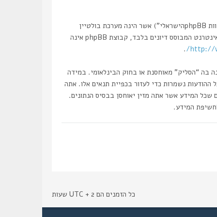
הפורומים שלנו מבוססים על phpBB (להלן “הם”, “אותם”, “שלהם”, “מערכת phpBB”, “www.phpbb.co.il”, “קבוצת phpBB”, “צוות phpBBהישראלי”) אשר הינה מערכת בולטיין
. מערכת phpBB מקלה על האינטרנט המבוסס דיונים בלבד, קבוצת phpBB אינה
.
http://
נה בה “הסליק” מאוחסנת או בחוק הבינלאומי. במידה
את עצמך לחסימה מיידית ולצמיתות, עם הודעה לספק שירות האינטרנט במידה ונראה לנו דרוש. כתובות ה IP של כל ההודעות נשמרות כדי לעזור בכפיית תנאים אלו. אתה
ם שכל המידע אשר אתה מזין יאוחסן בבסיס הנתונים.
כל הזמנים הם UTC + 2 שעות