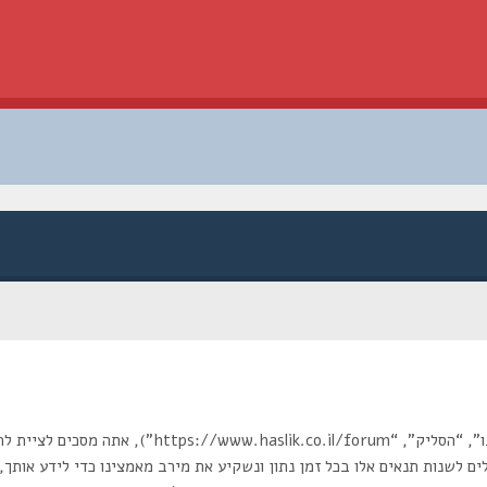
בעת הגישה אל “הסליק” (להלן “אנחנו”, “אותנו”, “שלנו”, 
ם לשנות תנאים אלו בכל זמן נתון ונשקיע את מירב מאמצינו כדי לידע אותך, 