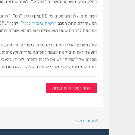
כחלק מהשימוש המתמשך ב “הסליק”. לאחר שינויים אתה 
המשוחררת תחת הסכם “
רשיון ציבורי כללי
” (להלן “GPL”) וניתנת להורדה דרך אתר
אחראית לכל מה שאנו מאפשרים ו/או לא מאפשרים בתור תוכן מו
אתה מסכים לא לשלוח דברים גסים, גזעניים, אלימים, פ
מסכים של “הסליק” יש את הזכות להסיר, לערוך, להעביר
בעוד שמידע זה לא יחשף לשום צד שלישי ללא הסכמתך, לא “הסליק” ולא phpBB ישאו באחריות לכל נסיון פריצ
חזור למסך ההתחברות
עמוד ראשי