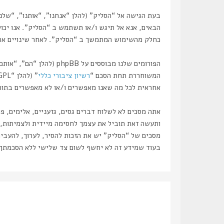
הבאים, אנא אל תיגש ו/או תשתמש ב “הסליק”. אנו יכולי
כחלק מהשימוש המתמשך ב “הסליק”. לאחר שינויים אתה 
המשוחררת תחת הסכם “
רשיון ציבורי כללי
” (להלן “GPL”) וניתנת להורדה דרך אתר
אחראית לכל מה שאנו מאפשרים ו/או לא מאפשרים בתור תוכן מו
אתה מסכים לא לשלוח דברים גסים, גזעניים, אלימים, פ
מסכים של “הסליק” יש את הזכות להסיר, לערוך, להעביר
בעוד שמידע זה לא יחשף לשום צד שלישי ללא הסכמתך, לא “הסליק” ולא phpBB ישאו באחריות לכל נסיון פריצ