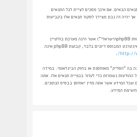
“הסליק”, “https://www.haslik.co.il/forum”), אתה מסכים לציית לתנאים הבאים. אם אינך מסכים לציית לכל התנאים
אך יהיה זה נבון מצידך לסקור תנאים אלו בקביעות
הפורומים שלנו מבוססים על phpBB (להלן “הם”, “אותם”, “שלהם”, “מערכת phpBB”, “www.phpbb.co.il”, “קבוצת phpBB”, “צוות phpBBהישראלי”) אשר הינה מערכת בולטיין
. מערכת phpBB מקלה על האינטרנט המבוסס דיונים בלבד, קבוצת phpBB אינה
.
http://
נה בה “הסליק” מאוחסנת או בחוק הבינלאומי. במידה
את עצמך לחסימה מיידית ולצמיתות, עם הודעה לספק שירות האינטרנט במידה ונראה לנו דרוש. כתובות ה IP של כל ההודעות נשמרות כדי לעזור בכפיית תנאים אלו. אתה
ם שכל המידע אשר אתה מזין יאוחסן בבסיס הנתונים.