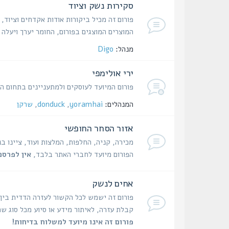
סקירות נשק וציוד
פורום זה מכיל ביקורות אודות אקדחים וציוד,
המוצרים המוצגים בפורום, החומר יערך ויעל
מנהל:
Digo
ירי אולימפי
פורום המיועד לעוסקים ולמתעניינים בתחום היר
המנהלים:
yoramhai
,
donduck
,
שרקן
אזור הסחר החופשי
מכירה, קניה, החלפות, המלצות ועוד, ציינו ב
הפורום מיועד לחברי האתר בלבד,
אין לפרסם
אחים לנשק
פורום זה ישמש לכל הקשור לעזרה הדדית בין
קבלת עזרה, לאיתור מידע או סיוע מכל סוג שה
פורום זה אינו מיועד למשלוח בדיחות!