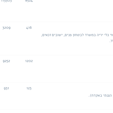
115503
8524
נושאים
הודעות
3209
416
נושאים
הודעות
י כלי יריה במשרד לבטחון פנים, ישובים זכאים,
ל.
9252
1202
נושאים
הודעות
931
123
נושאים
הודעות