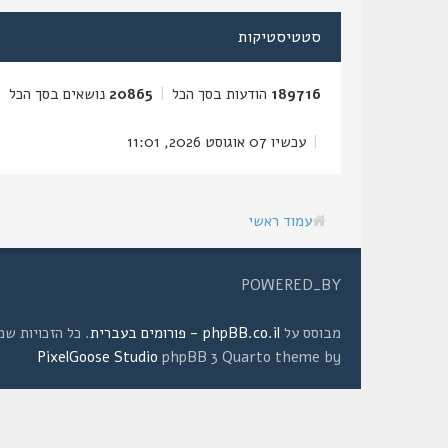
סטטיסטיקות
189716
הודעות בסך הכל
|
20865
נושאים בסך הכל
|
|
עכשיו 07 אוגוסט 2026, 11:01
עמוד ראשי
POWERED_BY
מבוסס על
phpBB.co.il - פורומים בעברית
. כל הזכויות שמורות © 2008 
PixelGoose Studio
phpBB 3 Quarto theme by