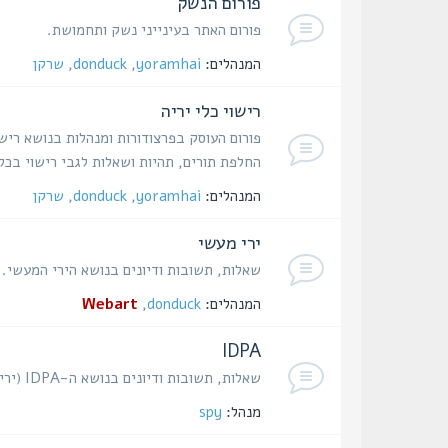
פורום הנשק
פורום האתר בעינייני נשק ותחמושת.
המנהלים:
yoramhai
,
donduck
,
שרקן
רישוי כלי יריה
פורום העוסק בפרצודורות ומנהלות בנושא רישו
החלפת תורים, תהיות ושאלות לגבי רישוי בכל
המנהלים:
yoramhai
,
donduck
,
שרקן
ירי מעשי
שאלות, תשובות ודיונים בנושא הירי המעשי.
המנהלים:
donduck
,
Webart
IDPA
שאלות, תשובות ודיונים בנושא ה-IDPA (ירי הגנתי באקדח).
מנהל:
spy