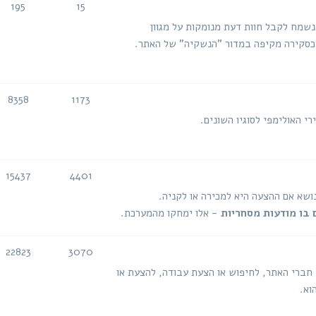
195
15
נושאים
הודעות
 נשמח לקבל חוות דעת מנומקות על מגוון
ה כסקירה מקיפה במדור "הנשקיה" של האתר.
8358
1173
נושאים
הודעות
י האולימפי לסוגיו השונים.
15437
4401
נושאים
הודעות
נושא אם ההצעה היא למכירה או לקניה.
 בו מודעות מסחריות
- אלו ימחקו מהמערכת.
22823
3070
נושאים
הודעות
 חברי האתר, לחיפוש או הצעת עבודה, להצעת או
וא.