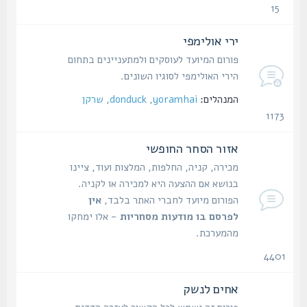
15
נושאים
ירי אולימפי
פורום המיועד לעוסקים ולמתעניינים בתחום
הירי האולימפי לסוגיו השונים.
המנהלים:
yoramhai
,
donduck
,
שרקן
1173
נושאים
אזור הסחר החופשי
מכירה, קניה, החלפות, המלצות ועוד, ציינו
בנושא אם ההצעה היא למכירה או לקניה.
הפורום מיועד לחברי האתר בלבד,
אין
לפרסם בו מודעות מסחריות
- אלו ימחקו
מהמערכת.
4401
נושאים
אחים לנשק