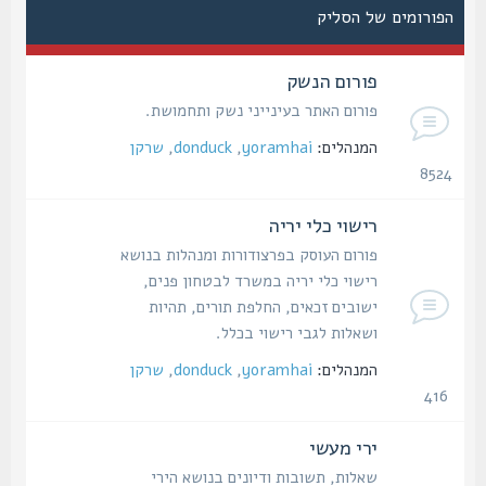
הפורומים של הסליק
פורום הנשק
פורום האתר בעינייני נשק ותחמושת.
המנהלים:
yoramhai
,
donduck
,
שרקן
8524
נושאים
רישוי כלי יריה
פורום העוסק בפרצודורות ומנהלות בנושא
רישוי כלי יריה במשרד לבטחון פנים,
ישובים זכאים, החלפת תורים, תהיות
ושאלות לגבי רישוי בכלל.
המנהלים:
yoramhai
,
donduck
,
שרקן
416
נושאים
ירי מעשי
שאלות, תשובות ודיונים בנושא הירי