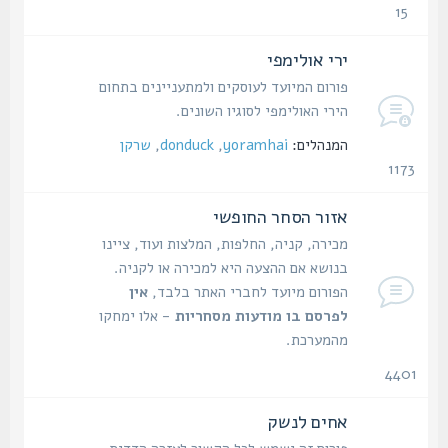
15
נושאים
ירי אולימפי
פורום המיועד לעוסקים ולמתעניינים בתחום
הירי האולימפי לסוגיו השונים.
המנהלים:
yoramhai
,
donduck
,
שרקן
1173
נושאים
אזור הסחר החופשי
מכירה, קניה, החלפות, המלצות ועוד, ציינו
בנושא אם ההצעה היא למכירה או לקניה.
הפורום מיועד לחברי האתר בלבד,
אין
לפרסם בו מודעות מסחריות
- אלו ימחקו
מהמערכת.
4401
נושאים
אחים לנשק