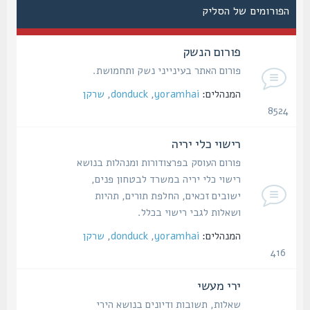
הפורומים של הסליק
פורום הנשק
פורום האתר בעינייני נשק ותחמושת.
המנהלים:
yoramhai
,
donduck
,
שרקן
8524
נושאים
רישוי כלי יריה
פורום העוסק בפרצודורות ומנהלות בנושא
רישוי כלי יריה במשרד לבטחון פנים,
ישובים זכאים, החלפת תורים, תהיות
ושאלות לגבי רישוי בכלל.
המנהלים:
yoramhai
,
donduck
,
שרקן
416
נושאים
ירי מעשי
שאלות, תשובות ודיונים בנושא הירי