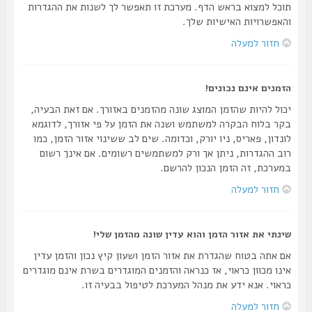
תוכל למצוא בראש הדף. מערכת זו תאפשר לך לשנות את ההגדרות
והאפשרויות האישיות שלך.
חזור למעלה
הזמנים אינם נכונים!
יכול להיות שהזמן המוצג שונה מהזמנים באזורך. אם זאת הבעיה,
בקר בלוח הבקרה למשתמש ושנה את הזמן על פי אזורך, לדוגמא
לונדון, פאריס, ניו יורק, וכדומה. שים לב ששינוי אזור הזמן, כמו
רוב ההגדרות, ניתן אך ורק למשתמשים רשומים. אם אינך רשום
במערכת, זה הזמן הנכון להרשם.
חזור למעלה
שינתי את אזור הזמן והוא עדין שונה מהזמן שלי!
אם אתה בטוח שהגדרת את אזור הזמן ושעון קיץ נכון והזמן עדין
אינו מכוון כראוי, אז כנראה והזמנים המוגדרים בשרת אינם מוגדרים
כראוי. אנא ידע את מנהל המערכת לטיפול בבעיה זו.
חזור למעלה