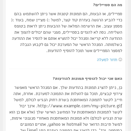
מה הם סמיילים?
סמיילים, או הבעות, הם תמונות קטנות אשר ניתן להשתמש בהם
כדי להביע הרגשה בעזרת קוד קצר, למשל :) מציין שמח, בעוד :(
מסמן עצוב. את הרשימה המלאה של ההבעות ניתן לראות בטופס
השליחה. נסה לא להגזים בסמיילים, מפני שהם יכולים להפוך את
ההודעה ללא קריאה ומנהל יכול להוציא אותם או להסיר את ההודעה
בשלמותה. המנהל הראשי של המערכת יכול גם לקבוע הגבלה
למספר הסמיילים אשר תוכל להוסיף להודעות.
חזור למעלה
האם אני יכול להוסיף תמונות להודעות?
כן, ניתן להציג תמונות בהודעות שלך. אם המנהל הראשי מאפשר
צירוף קבצים, תוכל גם להעלות את התמונה למערכת. אחרת, אתה
חייב לקשר לתמונה המאוחסנת בשרת רחוק הנגיש לכולם, למשל
http://www.example.com/my-picture.gif. אינך יכול
לקשר לתמונות המאוחסנות על המחשב האישי שלך (אלא אם כן הוא
שרת הנגיש לכולם) ולא תמונות המאוחסנות מאחורי מנגנוני אימות,
למשל תיבות הדואר של hotmail או yahoo, אתרים המוגנים
בסיסמה, וכד'. כדי להציג את התמונה בעזרת התג [img] של