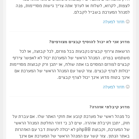
לצפות, לקרוא, לשלוח או לערוך אתה צריך גישות מסויימות, פנה
למנהל המערכת בשביל לקבלם.
חזור למעלה
מדוע אני לא יכול להוסיף קבצים מצורפים?
הרשאות צירוף קבצים נקבעות בכל פורום, לכל קבוצה, או לכל
משתמש בפרט. המנהל הראשי של המערכת יכול לא לאפשר צירוף
קבצים לפורום המסוים בו אתה שולח, או יתכן ורק קבוצות מסויימות
יכולות לצרף קבצים. צור קשר עם המנהל הראשי של המערכת אם
אינך בטוח מדוע אינך יכול לצרף קבצים.
חזור למעלה
מדוע קיבלתי אזהרה?
כל מנהל ראשי של מערכת קובע את חוקי האתר שלו. אם עברת על
חוק, יתכן וקיבלת אזהרה. שים לב כי זוהי החלטת המנהל הראשי
של המערכת, וקבוצת phpBB לא יכולה לעשות דבר עם האזהרות
באתר הנתון. צור קשר עם המנהל הראשי של המערכת אם אינך