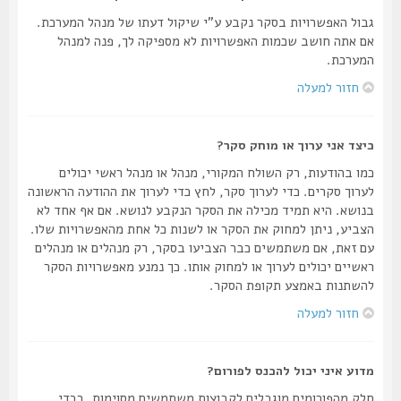
גבול האפשרויות בסקר נקבע ע"י שיקול דעתו של מנהל המערכת.
אם אתה חושב שכמות האפשרויות לא מספיקה לך, פנה למנהל
המערכת.
חזור למעלה
כיצד אני ערוך או מוחק סקר?
כמו בהודעות, רק השולח המקורי, מנהל או מנהל ראשי יכולים
לערוך סקרים. כדי לערוך סקר, לחץ כדי לערוך את ההודעה הראשונה
בנושא. היא תמיד מכילה את הסקר הנקבע לנושא. אם אף אחד לא
הצביע, ניתן למחוק את הסקר או לשנות כל אחת מהאפשרויות שלו.
עם זאת, אם משתמשים כבר הצביעו בסקר, רק מנהלים או מנהלים
ראשיים יכולים לערוך או למחוק אותו. כך נמנע מאפשרויות הסקר
להשתנות באמצע תקופת הסקר.
חזור למעלה
מדוע איני יכול להכנס לפורום?
חלק מהפורומים מוגבלים לקבוצות משתמשים מסוימות. בכדי