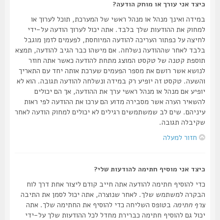
כיצד אני עורך או מוחק הודעה?
במידה ואינך מנהל או מנהל ראשי של המערכת, תוכל לערוך או
למחוק את ההודעות שלך בלבד. אתה יכול לערוך הודעה על-ידי
לחיצה על כפתור העריכה להודעה המיוחסת, לפעמים לזמן מוגבל
בלבד לאחר שההודעה נשלחה. אם מישהו כבר הגיב להודעה, תמצא
תוספת קטנה של טקסט המוצג מתחת להודעה כאשר אתה חוזר
לנושא אשר רושם את מספר הפעמים שערכת אותה יחד עם התאריך
והשעה. טקסט זה יופיע רק במידה ונשלחה להודעה תגובה. הוא לא
יופיע אם מנהל או מנהל ראשי ערך את ההודעה, אך הם יכולים
להשאיר הערה אשר מסבירה מדוע הם ערכו את ההודעה לפי ראות
עיניהם. שים לב שמשתמשים רגילים לא יכולים למחוק הודעה לאחר
שקיבלה תגובה.
חזור למעלה
כיצד אני מוסיף חתימה להודעות שלי?
כדי להוסיף חתימה להודעה אתה חייב קודם ליצור אחת דרך לוח
הבקרה למשתמש שלך. לאחר שנוצרה, אתה יכול לסמן את התיבה
צרף חתימה
בטופס השליחה כדי להוסיף את החתימה שלך. אתה
יכול גם להוסיף חתימה כברירת מחדל לכל ההודעות שלך על-ידי