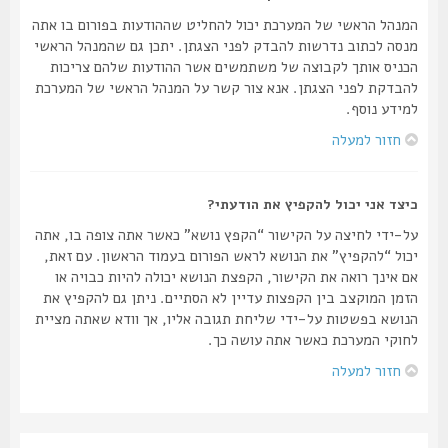
המנהל הראשי של המערכת יכול להחליט שההודעות בפורום בו אתה
מנסה לכתוב נדרשות להבדק לפני הצגתן. יתכן גם שהמנהל הראשי
הכניס אותך לקבוצה של משתמשים אשר ההודעות שלהם צריכות
להבדקת לפני הצגתן. אנא צור קשר על המנהל הראשי של המערכת
למידע נוסף.
חזור למעלה
כיצד אני יכול להקפיץ את הודעתי?
על-ידי לחיצה על הקישור “הקפץ נושא” כאשר אתה צופה בו, אתה
יכול “להקפיץ” את הנושא לראש הפורום בעמוד הראשון. עם זאת,
אם אינך רואה את הקישור, הקפצת הנושא יכולה להיות כבויה או
הזמן המוקצב בין הקפצות עדיין לא הסתיים. ניתן גם להקפיץ את
הנושא בפשטות על-ידי שליחת תגובה אליו, אך וודא שאתה מציית
לחוקי המערכת כאשר אתה עושה כך.
חזור למעלה