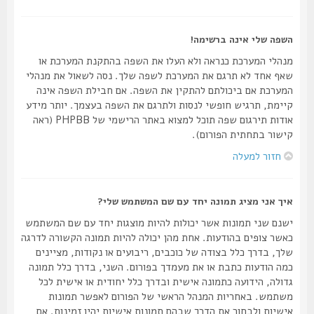
השפה שלי אינה ברשימה!
מנהלי המערכת כנראה ולא העלו את השפה בהתקנת המערכת או
שאף אחד לא תרגם את המערכת לשפה שלך. נסה לשאול את מנהלי
המערכת אם ביכולתם להתקין את השפה. אם חבילת השפה אינה
קיימת, תרגיש חופשי לנסות ולתרגם את השפה בעצמך. יותר מידע
אודות תירגום שפה תוכל למצוא באתר הרישמי של PHPBB (ראה
קישור בתחתית הפורום).
חזור למעלה
איך אני מציג תמונה יחד עם שם המשתמש שלי?
ישנם שני תמונות אשר יכולות להיות מוצגות יחד עם שם המשתמש
כאשר צופים בהודעות. אחת מהן יכולה להיות תמונה הקשורה לדרגה
שלך, בדרך כלל בצודה של כוכבים, ריבועים או נקודות, מציינים
כמה הודעות כתבת או את מעמדך בפורום. השני, בדרך כלל תמונה
גדולה, הידועה כתמונה אישית ובדרך כלל יחודית או אישית לכל
משתמש. באחריות המנהל הראשי של הפורום לאפשר תמונות
אישיות ולבחור את הדרך שבהם תמונות אישיות יהיו זמינות. אם