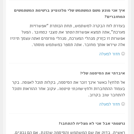
איך אני מונע משם המשתמש שלי מלהופיע ברשימת המשתמשים
המחוברים?
בעזרת לוח הבקרה למשתמש, תחת הכותרת “אפשרויות
מערכת”,אתה תמצא אפשרות
הסתר את מצבי כמחובר
. הפעל
אפשרות זו
ורק מנהלי המערכת, מנהלי פורומים ואתה עצמך תיהיו
כן
אלה שיראו אותך מחובר. אתה תספר כמשתמש מוסתר.
חזור למעלה
איבדתי את הסיסמה שלי!
אל תלחץ! כאשר אינך זוכר את הסיסמה, בקלות תוכל לאפסה. בקר
בעמוד ההתחברות ולחץ
שחכתי סיסמה
. עקוב אחר ההוראות ותוכל
להתחבר שוב בקרוב.
חזור למעלה
נרשמתי אבל אני לא מצליח להתחבר!
ראשית, בדוק את שם המשתמש והסיסמה שהזנת. אם הם נכונים,