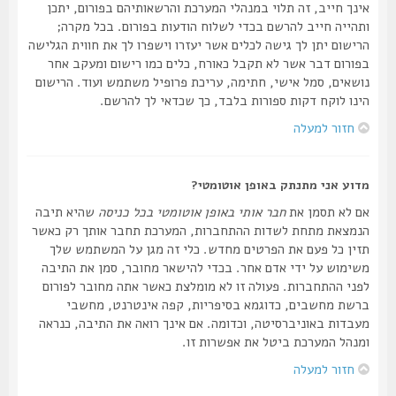
אינך חייב, זה תלוי במנהלי המערכת והרשאותיהם בפורום, יתכן
ותהייה חייב להרשם בכדי לשלוח הודעות בפורום. בכל מקרה;
הרישום יתן לך גישה לכלים אשר יעזרו וישפרו לך את חווית הגלישה
בפורום דבר אשר לא תקבל כאורח, כלים כמו רישום ומעקב אחר
נושאים, סמל אישי, חתימה, עריכת פרופיל משתמש ועוד. הרישום
הינו לוקח דקות ספורות בלבד, כך שכדאי לך להרשם.
חזור למעלה
מדוע אני מתנתק באופן אוטומטי?
אם לא תסמן את
חבר אותי באופן אוטומטי בכל כניסה
שהיא תיבה
הנמצאת מתחת לשדות ההתחברות, המערכת תחבר אותך רק כאשר
תזין כל פעם את הפרטים מחדש. כלי זה מגן על המשתמש שלך
משימוש על ידי אדם אחר. בכדי להישאר מחובר, סמן את התיבה
לפני ההתחברות. פעולה זו לא מומלצת כאשר אתה מחובר לפורום
ברשת מחשבים, כדוגמא בסיפריות, קפה אינטרנט, מחשבי
מעבדות באוניברסיטה, וכדומה. אם אינך רואה את התיבה, כנראה
ומנהל המערכת ביטל את אפשרות זו.
חזור למעלה