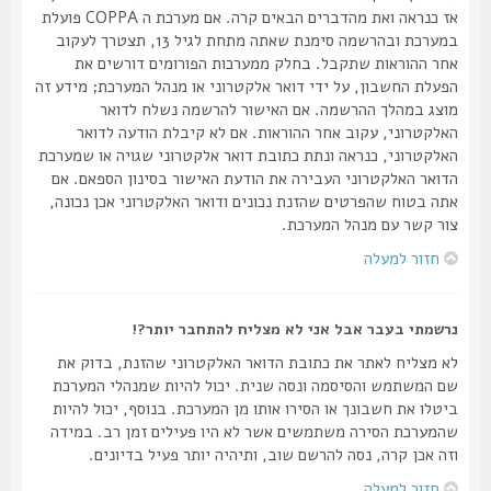
אז כנראה ואת מהדברים הבאים קרה. אם מערכת ה COPPA פועלת
במערכת ובהרשמה סימנת שאתה מתחת לגיל 13, תצטרך לעקוב
אחר ההוראות שתקבל. בחלק ממערכות הפורומים דורשים את
הפעלת החשבון, על ידי דואר אלקטרוני או מנהל המערכת; מידע זה
מוצג במהלך ההרשמה. אם האישור להרשמה נשלח לדואר
האלקטרוני, עקוב אחר ההוראות. אם לא קיבלת הודעה לדואר
האלקטרוני, כנראה ונתת כתובת דואר אלקטרוני שגויה או שמערכת
הדואר האלקטרוני העבירה את הודעת האישור בסינון הספאם. אם
אתה בטוח שהפרטים שהזנת נכונים ודואר האלקטרוני אכן נכונה,
צור קשר עם מנהל המערכת.
חזור למעלה
נרשמתי בעבר אבל אני לא מצליח להתחבר יותר?!
לא מצליח לאתר את כתובת הדואר האלקטרוני שהזנת, בדוק את
שם המשתמש והסיסמה ונסה שנית. יכול להיות שמנהלי המערכת
ביטלו את חשבונך או הסירו אותו מן המערכת. בנוסף, יכול להיות
שהמערכת הסירה משתמשים אשר לא היו פעילים זמן רב. במידה
וזה אכן קרה, נסה להרשם שוב, ותיהיה יותר פעיל בדיונים.
חזור למעלה