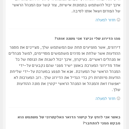
אינך יכול להשתמש בתמונות אישיות, צור קשר עם המנהל הראשי
של הפורום ושאל אותו לסיבה.
חזור למעלה
מהו הדירוג שלי וכיצד אני משנה אותו?
דירוגים, אשר מופיעים תחת שם המשתמש שלך, מציינים את מספר
ההודעות אשר שלחת או מזהים משתמשים מסויימים, למשל מנהלים
או מנהלים ראשיים. כעיקרון, אינך יכול לשנות את הנוסח של כל
אחד מדירוגי המערכת באופן ישיר מפני שהם נקבעים על-ידי
המנהל הראשי של המערכת. אנא אל תפגע במערכת על-ידי שליחת
הודעות מיותרות רק כדי הגדיל את הדירוג שלך. רוב המערכות לא
יאפשרו זאת והמנהל או המנהל הראשי יקטין את מונה ההודעות
שלך.
חזור למעלה
כאשר אני לוחץ על קישור הדואר האלקטרוני של משתמש הוא
מבקש ממני להתחבר?