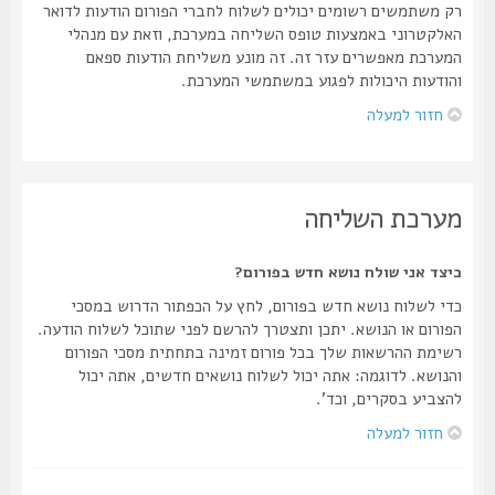
רק משתמשים רשומים יכולים לשלוח לחברי הפורום הודעות לדואר
האלקטרוני באמצעות טופס השליחה במערכת, וזאת עם מנהלי
המערכת מאפשרים עזר זה. זה מונע משליחת הודעות ספאם
והודעות היכולות לפגוע במשתמשי המערכת.
חזור למעלה
מערכת השליחה
כיצד אני שולח נושא חדש בפורום?
כדי לשלוח נושא חדש בפורום, לחץ על הכפתור הדרוש במסכי
הפורום או הנושא. יתכן ותצטרך להרשם לפני שתוכל לשלוח הודעה.
רשימת ההרשאות שלך בכל פורום זמינה בתחתית מסכי הפורום
והנושא. לדוגמה: אתה יכול לשלוח נושאים חדשים, אתה יכול
להצביע בסקרים, וכד'.
חזור למעלה