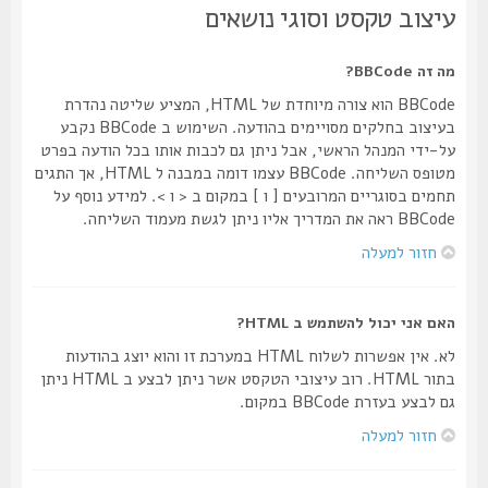
עיצוב טקסט וסוגי נושאים
מה זה BBCode?
BBCode הוא צורה מיוחדת של HTML, המציע שליטה נהדרת
בעיצוב בחלקים מסויימים בהודעה. השימוש ב BBCode נקבע
על-ידי המנהל הראשי, אבל ניתן גם לכבות אותו בכל הודעה בפרט
מטופס השליחה. BBCode עצמו דומה במבנה ל HTML, אך התגים
תחמים בסוגריים המרובעים [ ו ] במקום ב < ו >. למידע נוסף על
BBCode ראה את המדריך אליו ניתן לגשת מעמוד השליחה.
חזור למעלה
האם אני יכול להשתמש ב HTML?
לא. אין אפשרות לשלוח HTML במערכת זו והוא יוצג בהודעות
בתור HTML. רוב עיצובי הטקסט אשר ניתן לבצע ב HTML ניתן
גם לבצע בעזרת BBCode במקום.
חזור למעלה