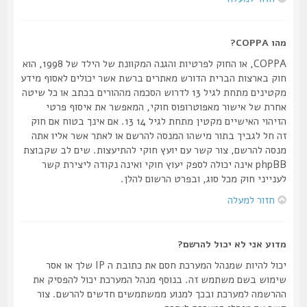
מהו COPPA?
COPPA, או החוק לפרטיות והגנה המקוונת של הילד של 1998, הוא
חוק בארצות הברית הדורש מאתרים ברשת אשר יכולים לאסוף מידע
מקטינים מתחת לגיל 13 לדרוש הסכמה מההורים בכתב או כל שיטה
אחרת של אישור מאפוטרופוס חוקי, המאפשר את איסוף פרטי
הזיהוי האישיים מקטין מתחת לגיל 14 13. אם אינך בטוח אם חוק
זה חל לגביך בתור מישהו המנסה להרשם או לאתר אשר אליו אתה
מנסה להרשם, צור קשר עם יועץ חוקי להתיעצות. שים לב שקבוצת
phpBB אינה יכולה לספק יעוץ חוקי ואינה נקודה ליצירת קשר
לענייני חוק מכל סוג, ובפרט הרשום להלן.
חזור למעלה
מדוע אני לא יכול להרשם?
יכול להיות שמנהל המערכת חסם את כתובת ה IP שלך או אסר
שימוש בשם משתמש זה. בנוסף מנהל המערכת יכול להפסיק את
ההרשמה למערכת ובכך למנוע ממשתמשים חדשים להרשם. צור