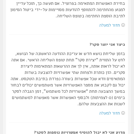
בחירת האפשרות המתאימה בפרופיל. אם תעשה כך, תוכל עדיין
למנוע מהחתימה להתווסף להודעות מסויימות על-ידי ביטול הסימון
לתיבת הוספת החתימה בטופס השליחה.
חזור למעלה
כיצד אני יוצר סקר?
בזמן שליחת נושא חדש או עריכת ההודעה הראשונה של הנושא,
לחץ על התווית “יצירת סקר” תחת טופס השליחה הראשי. אם אתה
לא יכול לראות אותה, אין לך את ההרשאות המתאימות ליצירת
סקרים. הזן כותרת ולפחות שתי אפשרויות להצבעה בשדות
המתאימים וודא שכל אפשרות בשורה נפרדת בתיבת הטקסט. אתה
יכול גם לקבוע את מספר האפשרויות אשר משתמשים יכולים לבחור
במשך ההצבעה תחת “אפשרויות לכל משתמש”, זמן הגבלה לסקר
בימים (0 לצמיתות) ולבסוף האפשרות אשר מאפשרת למשתמשים
לשנות את ההצבעות שלהם.
חזור למעלה
מדוע אני לא יכול להוסיף אפשרויות נוספות לסקר?