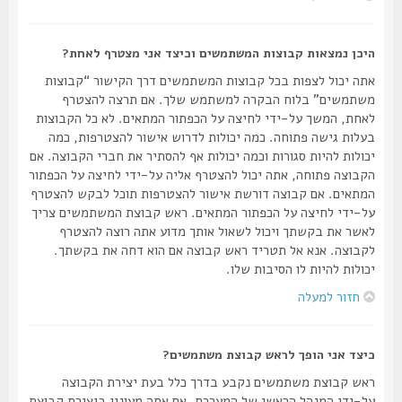
היכן נמצאות קבוצות המשתמשים וכיצד אני מצטרף לאחת?
אתה יכול לצפות בכל קבוצות המשתמשים דרך הקישור “קבוצות
משתמשים” בלוח הבקרה למשתמש שלך. אם תרצה להצטרף
לאחת, המשך על-ידי לחיצה על הכפתור המתאים. לא כל הקבוצות
בעלות גישה פתוחה. כמה יכולות לדרוש אישור להצטרפות, כמה
יכולות להיות סגורות וכמה יכולות אף להסתיר את חברי הקבוצה. אם
הקבוצה פתוחה, אתה יכול להצטרף אליה על-ידי לחיצה על הכפתור
המתאים. אם קבוצה דורשת אישור להצטרפות תוכל לבקש להצטרף
על-ידי לחיצה על הכפתור המתאים. ראש קבוצת המשתמשים צריך
לאשר את בקשתך ויכול לשאול אותך מדוע אתה רוצה להצטרף
לקבוצה. אנא אל תטריד ראש קבוצה אם הוא דחה את בקשתך.
יכולות להיות לו הסיבות שלו.
חזור למעלה
כיצד אני הופך לראש קבוצת משתמשים?
ראש קבוצת משתמשים נקבע בדרך כלל בעת יצירת הקבוצה
על-ידי המנהל הראשי של המערכת. אם אתה מעונין ביצירת קבוצת