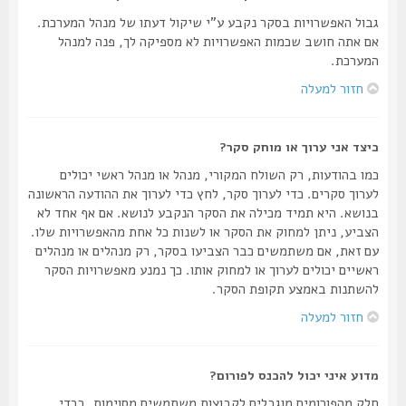
גבול האפשרויות בסקר נקבע ע"י שיקול דעתו של מנהל המערכת.
אם אתה חושב שכמות האפשרויות לא מספיקה לך, פנה למנהל
המערכת.
חזור למעלה
כיצד אני ערוך או מוחק סקר?
כמו בהודעות, רק השולח המקורי, מנהל או מנהל ראשי יכולים
לערוך סקרים. כדי לערוך סקר, לחץ כדי לערוך את ההודעה הראשונה
בנושא. היא תמיד מכילה את הסקר הנקבע לנושא. אם אף אחד לא
הצביע, ניתן למחוק את הסקר או לשנות כל אחת מהאפשרויות שלו.
עם זאת, אם משתמשים כבר הצביעו בסקר, רק מנהלים או מנהלים
ראשיים יכולים לערוך או למחוק אותו. כך נמנע מאפשרויות הסקר
להשתנות באמצע תקופת הסקר.
חזור למעלה
מדוע איני יכול להכנס לפורום?
חלק מהפורומים מוגבלים לקבוצות משתמשים מסוימות. בכדי