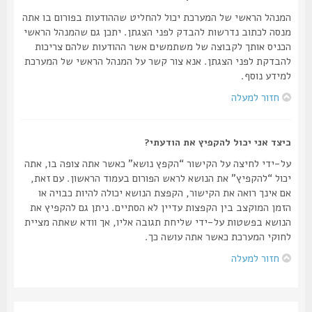
המנהל הראשי של המערכת יכול להחליט שההודעות בפורום בו אתה
מנסה לכתוב נדרשות להבדק לפני הצגתן. יתכן גם שהמנהל הראשי
הכניס אותך לקבוצה של משתמשים אשר ההודעות שלהם צריכות
להבדקת לפני הצגתן. אנא צור קשר על המנהל הראשי של המערכת
למידע נוסף.
חזור למעלה
כיצד אני יכול להקפיץ את הודעתי?
על-ידי לחיצה על הקישור “הקפץ נושא” כאשר אתה צופה בו, אתה
יכול “להקפיץ” את הנושא לראש הפורום בעמוד הראשון. עם זאת,
אם אינך רואה את הקישור, הקפצת הנושא יכולה להיות כבויה או
הזמן המוקצב בין הקפצות עדיין לא הסתיים. ניתן גם להקפיץ את
הנושא בפשטות על-ידי שליחת תגובה אליו, אך וודא שאתה מציית
לחוקי המערכת כאשר אתה עושה כך.
חזור למעלה