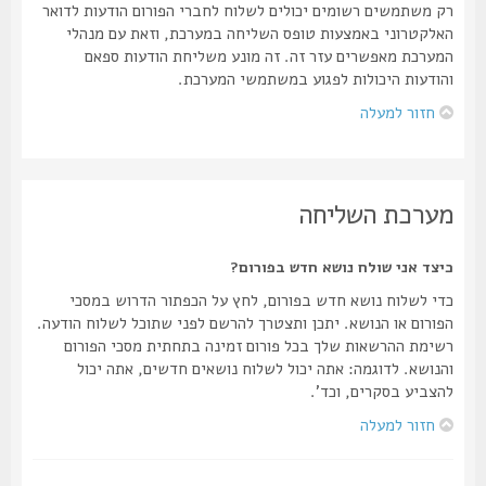
רק משתמשים רשומים יכולים לשלוח לחברי הפורום הודעות לדואר
האלקטרוני באמצעות טופס השליחה במערכת, וזאת עם מנהלי
המערכת מאפשרים עזר זה. זה מונע משליחת הודעות ספאם
והודעות היכולות לפגוע במשתמשי המערכת.
חזור למעלה
מערכת השליחה
כיצד אני שולח נושא חדש בפורום?
כדי לשלוח נושא חדש בפורום, לחץ על הכפתור הדרוש במסכי
הפורום או הנושא. יתכן ותצטרך להרשם לפני שתוכל לשלוח הודעה.
רשימת ההרשאות שלך בכל פורום זמינה בתחתית מסכי הפורום
והנושא. לדוגמה: אתה יכול לשלוח נושאים חדשים, אתה יכול
להצביע בסקרים, וכד'.
חזור למעלה