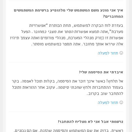
איך אני מונע משם המשתמש שלי מלהופיע ברשימת המשתמשים
המחוברים?
בעזרת לוח הבקרה למשתמש, תחת הכותרת “אפשרויות
מערכת”,אתה תמצא אפשרות
הסתר את מצבי כמחובר
. הפעל
אפשרות זו
ורק מנהלי המערכת, מנהלי פורומים ואתה עצמך תיהיו
כן
אלה שיראו אותך מחובר. אתה תספר כמשתמש מוסתר.
חזור למעלה
איבדתי את הסיסמה שלי!
אל תלחץ! כאשר אינך זוכר את הסיסמה, בקלות תוכל לאפסה. בקר
בעמוד ההתחברות ולחץ
שחכתי סיסמה
. עקוב אחר ההוראות ותוכל
להתחבר שוב בקרוב.
חזור למעלה
נרשמתי אבל אני לא מצליח להתחבר!
ראשית, בדוק את שם המשתמש והסיסמה שהזנת. אם הם נכונים,