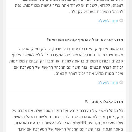
לצפות, לקרוא, לשלוח או לערוך אתה צריך גישות מסויימות, פנה
למנהל המערכת בשביל לקבלם.
חזור למעלה
מדוע אני לא יכול להוסיף קבצים מצורפים?
הרשאות צירוף קבצים נקבעות בכל פורום, לכל קבוצה, או לכל
משתמש בפרט. המנהל הראשי של המערכת יכול לא לאפשר צירוף
קבצים לפורום המסוים בו אתה שולח, או יתכן ורק קבוצות מסויימות
יכולות לצרף קבצים. צור קשר עם המנהל הראשי של המערכת אם
אינך בטוח מדוע אינך יכול לצרף קבצים.
חזור למעלה
מדוע קיבלתי אזהרה?
כל מנהל ראשי של מערכת קובע את חוקי האתר שלו. אם עברת על
חוק, יתכן וקיבלת אזהרה. שים לב כי זוהי החלטת המנהל הראשי
של המערכת, וקבוצת phpBB לא יכולה לעשות דבר עם האזהרות
באתר הנתון. צור קשר עם המנהל הראשי של המערכת אם אינך