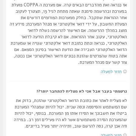
אז כנראה ואת מהדברים הבאים קרה. אם מערכת ה COPPA פועלת
במערכת ובהרשמה סימנת שאתה מתחת לגיל 13, תצטרך לעקוב
אחר ההוראות שתקבל. בחלק ממערכות הפורומים דורשים את
הפעלת החשבון, על ידי דואר אלקטרוני או מנהל המערכת; מידע זה
מוצג במהלך ההרשמה. אם האישור להרשמה נשלח לדואר
האלקטרוני, עקוב אחר ההוראות. אם לא קיבלת הודעה לדואר
האלקטרוני, כנראה ונתת כתובת דואר אלקטרוני שגויה או שמערכת
הדואר האלקטרוני העבירה את הודעת האישור בסינון הספאם. אם
אתה בטוח שהפרטים שהזנת נכונים ודואר האלקטרוני אכן נכונה,
צור קשר עם מנהל המערכת.
חזור למעלה
נרשמתי בעבר אבל אני לא מצליח להתחבר יותר?!
לא מצליח לאתר את כתובת הדואר האלקטרוני שהזנת, בדוק את
שם המשתמש והסיסמה ונסה שנית. יכול להיות שמנהלי המערכת
ביטלו את חשבונך או הסירו אותו מן המערכת. בנוסף, יכול להיות
שהמערכת הסירה משתמשים אשר לא היו פעילים זמן רב. במידה
וזה אכן קרה, נסה להרשם שוב, ותיהיה יותר פעיל בדיונים.
חזור למעלה