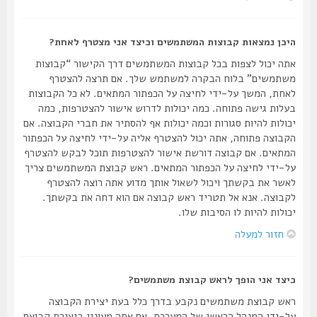
היכן נמצאות קבוצות המשתמשים וכיצד אני מצטרף לאחת?
אתה יכול לצפות בכל קבוצות המשתמשים דרך הקישור “קבוצות
משתמשים” בלוח הבקרה למשתמש שלך. אם תרצה להצטרף
לאחת, המשך על-ידי לחיצה על הכפתור המתאים. לא כל הקבוצות
בעלות גישה פתוחה. כמה יכולות לדרוש אישור להצטרפות, כמה
יכולות להיות סגורות וכמה יכולות אף להסתיר את חברי הקבוצה. אם
הקבוצה פתוחה, אתה יכול להצטרף אליה על-ידי לחיצה על הכפתור
המתאים. אם קבוצה דורשת אישור להצטרפות תוכל לבקש להצטרף
על-ידי לחיצה על הכפתור המתאים. ראש קבוצת המשתמשים צריך
לאשר את בקשתך ויכול לשאול אותך מדוע אתה רוצה להצטרף
לקבוצה. אנא אל תטריד ראש קבוצה אם הוא דחה את בקשתך.
יכולות להיות לו הסיבות שלו.
חזור למעלה
כיצד אני הופך לראש קבוצת משתמשים?
ראש קבוצת משתמשים נקבע בדרך כלל בעת יצירת הקבוצה
על-ידי המנהל הראשי של המערכת. אם אתה מעונין ביצירת קבוצת