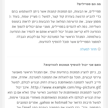
מה הם סמיילים?
סמיילים, או הבעות, הם תמונות קטנות אשר ניתן להשתמש בהם
כדי להביע הרגשה בעזרת קוד קצר, למשל :) מציין שמח, בעוד :(
מסמן עצוב. את הרשימה המלאה של ההבעות ניתן לראות בטופס
השליחה. נסה לא להגזים בסמיילים, מפני שהם יכולים להפוך את
ההודעה ללא קריאה ומנהל יכול להוציא אותם או להסיר את ההודעה
בשלמותה. המנהל הראשי של המערכת יכול גם לקבוע הגבלה
למספר הסמיילים אשר תוכל להוסיף להודעות.
חזור למעלה
האם אני יכול להוסיף תמונות להודעות?
כן, ניתן להציג תמונות בהודעות שלך. אם המנהל הראשי מאפשר
צירוף קבצים, תוכל גם להעלות את התמונה למערכת. אחרת, אתה
חייב לקשר לתמונה המאוחסנת בשרת רחוק הנגיש לכולם, למשל
http://www.example.com/my-picture.gif. אינך יכול
לקשר לתמונות המאוחסנות על המחשב האישי שלך (אלא אם כן הוא
שרת הנגיש לכולם) ולא תמונות המאוחסנות מאחורי מנגנוני אימות,
למשל תיבות הדואר של hotmail או yahoo, אתרים המוגנים
בסיסמה, וכד'. כדי להציג את התמונה בעזרת התג [img] של