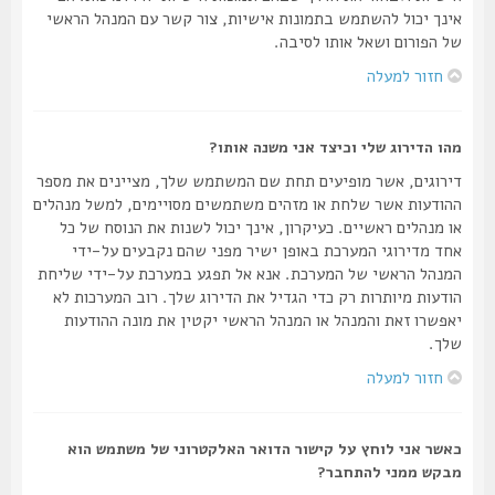
אינך יכול להשתמש בתמונות אישיות, צור קשר עם המנהל הראשי
של הפורום ושאל אותו לסיבה.
חזור למעלה
מהו הדירוג שלי וכיצד אני משנה אותו?
דירוגים, אשר מופיעים תחת שם המשתמש שלך, מציינים את מספר
ההודעות אשר שלחת או מזהים משתמשים מסויימים, למשל מנהלים
או מנהלים ראשיים. כעיקרון, אינך יכול לשנות את הנוסח של כל
אחד מדירוגי המערכת באופן ישיר מפני שהם נקבעים על-ידי
המנהל הראשי של המערכת. אנא אל תפגע במערכת על-ידי שליחת
הודעות מיותרות רק כדי הגדיל את הדירוג שלך. רוב המערכות לא
יאפשרו זאת והמנהל או המנהל הראשי יקטין את מונה ההודעות
שלך.
חזור למעלה
כאשר אני לוחץ על קישור הדואר האלקטרוני של משתמש הוא
מבקש ממני להתחבר?