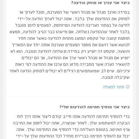
כיצד אני עורך או מוחק הודעה?
במידה ואינך מנהל או מנהל ראשי של המערכת, תוכל לערוך או
למחוק את ההודעות שלך בלבד. אתה יכול לערוך הודעה על-ידי
לחיצה על כפתור העריכה להודעה המיוחסת, לפעמים לזמן מוגבל
בלבד לאחר שההודעה נשלחה. אם מישהו כבר הגיב להודעה, תמצא
תוספת קטנה של טקסט המוצג מתחת להודעה כאשר אתה חוזר
לנושא אשר רושם את מספר הפעמים שערכת אותה יחד עם התאריך
והשעה. טקסט זה יופיע רק במידה ונשלחה להודעה תגובה. הוא לא
יופיע אם מנהל או מנהל ראשי ערך את ההודעה, אך הם יכולים
להשאיר הערה אשר מסבירה מדוע הם ערכו את ההודעה לפי ראות
עיניהם. שים לב שמשתמשים רגילים לא יכולים למחוק הודעה לאחר
שקיבלה תגובה.
חזור למעלה
כיצד אני מוסיף חתימה להודעות שלי?
כדי להוסיף חתימה להודעה אתה חייב קודם ליצור אחת דרך לוח
הבקרה למשתמש שלך. לאחר שנוצרה, אתה יכול לסמן את התיבה
צרף חתימה
בטופס השליחה כדי להוסיף את החתימה שלך. אתה
יכול גם להוסיף חתימה כברירת מחדל לכל ההודעות שלך על-ידי