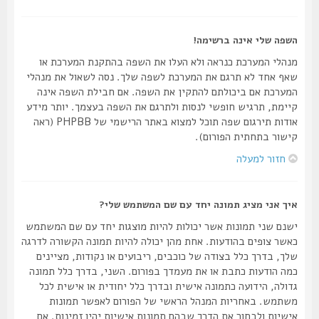
השפה שלי אינה ברשימה!
מנהלי המערכת כנראה ולא העלו את השפה בהתקנת המערכת או
שאף אחד לא תרגם את המערכת לשפה שלך. נסה לשאול את מנהלי
המערכת אם ביכולתם להתקין את השפה. אם חבילת השפה אינה
קיימת, תרגיש חופשי לנסות ולתרגם את השפה בעצמך. יותר מידע
אודות תירגום שפה תוכל למצוא באתר הרישמי של PHPBB (ראה
קישור בתחתית הפורום).
חזור למעלה
איך אני מציג תמונה יחד עם שם המשתמש שלי?
ישנם שני תמונות אשר יכולות להיות מוצגות יחד עם שם המשתמש
כאשר צופים בהודעות. אחת מהן יכולה להיות תמונה הקשורה לדרגה
שלך, בדרך כלל בצודה של כוכבים, ריבועים או נקודות, מציינים
כמה הודעות כתבת או את מעמדך בפורום. השני, בדרך כלל תמונה
גדולה, הידועה כתמונה אישית ובדרך כלל יחודית או אישית לכל
משתמש. באחריות המנהל הראשי של הפורום לאפשר תמונות
אישיות ולבחור את הדרך שבהם תמונות אישיות יהיו זמינות. אם