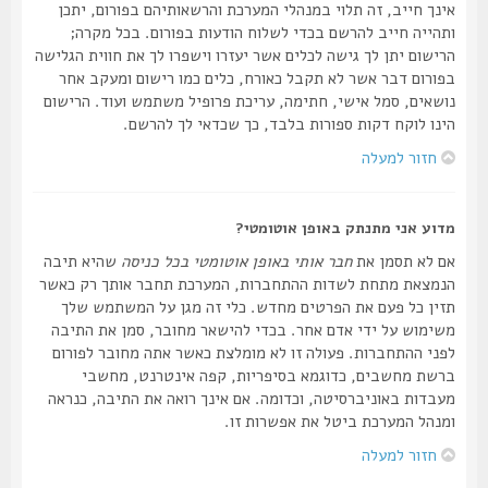
אינך חייב, זה תלוי במנהלי המערכת והרשאותיהם בפורום, יתכן
ותהייה חייב להרשם בכדי לשלוח הודעות בפורום. בכל מקרה;
הרישום יתן לך גישה לכלים אשר יעזרו וישפרו לך את חווית הגלישה
בפורום דבר אשר לא תקבל כאורח, כלים כמו רישום ומעקב אחר
נושאים, סמל אישי, חתימה, עריכת פרופיל משתמש ועוד. הרישום
הינו לוקח דקות ספורות בלבד, כך שכדאי לך להרשם.
חזור למעלה
מדוע אני מתנתק באופן אוטומטי?
אם לא תסמן את
חבר אותי באופן אוטומטי בכל כניסה
שהיא תיבה
הנמצאת מתחת לשדות ההתחברות, המערכת תחבר אותך רק כאשר
תזין כל פעם את הפרטים מחדש. כלי זה מגן על המשתמש שלך
משימוש על ידי אדם אחר. בכדי להישאר מחובר, סמן את התיבה
לפני ההתחברות. פעולה זו לא מומלצת כאשר אתה מחובר לפורום
ברשת מחשבים, כדוגמא בסיפריות, קפה אינטרנט, מחשבי
מעבדות באוניברסיטה, וכדומה. אם אינך רואה את התיבה, כנראה
ומנהל המערכת ביטל את אפשרות זו.
חזור למעלה