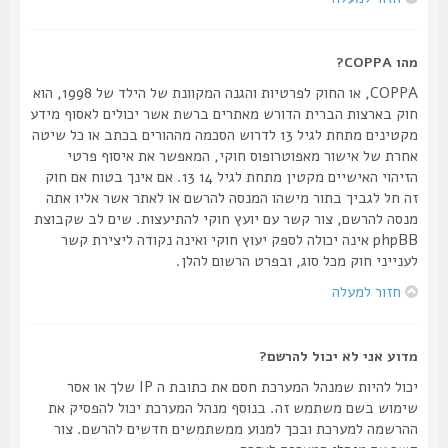
מהו COPPA?
COPPA, או החוק לפרטיות והגנה המקוונת של הילד של 1998, הוא
חוק בארצות הברית הדורש מאתרים ברשת אשר יכולים לאסוף מידע
מקטינים מתחת לגיל 13 לדרוש הסכמה מההורים בכתב או כל שיטה
אחרת של אישור מאפוטרופוס חוקי, המאפשר את איסוף פרטי
הזיהוי האישיים מקטין מתחת לגיל 14 13. אם אינך בטוח אם חוק
זה חל לגביך בתור מישהו המנסה להרשם או לאתר אשר אליו אתה
מנסה להרשם, צור קשר עם יועץ חוקי להתיעצות. שים לב שקבוצת
phpBB אינה יכולה לספק יעוץ חוקי ואינה נקודה ליצירת קשר
לענייני חוק מכל סוג, ובפרט הרשום להלן.
חזור למעלה
מדוע אני לא יכול להרשם?
יכול להיות שמנהל המערכת חסם את כתובת ה IP שלך או אסר
שימוש בשם משתמש זה. בנוסף מנהל המערכת יכול להפסיק את
ההרשמה למערכת ובכך למנוע ממשתמשים חדשים להרשם. צור