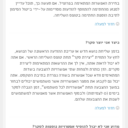
בחירת האפשרות המתאימה בפרופיל. אם תעשה כך, תוכל עדיין
למנוע מהחתימה להתווסף להודעות מסויימות על-ידי ביטול הסימון
לתיבת הוספת החתימה בטופס השליחה.
חזור למעלה
כיצד אני יוצר סקר?
בזמן שליחת נושא חדש או עריכת ההודעה הראשונה של הנושא,
לחץ על התווית “יצירת סקר” תחת טופס השליחה הראשי. אם אתה
לא יכול לראות אותה, אין לך את ההרשאות המתאימות ליצירת
סקרים. הזן כותרת ולפחות שתי אפשרויות להצבעה בשדות
המתאימים וודא שכל אפשרות בשורה נפרדת בתיבת הטקסט. אתה
יכול גם לקבוע את מספר האפשרויות אשר משתמשים יכולים לבחור
במשך ההצבעה תחת “אפשרויות לכל משתמש”, זמן הגבלה לסקר
בימים (0 לצמיתות) ולבסוף האפשרות אשר מאפשרת למשתמשים
לשנות את ההצבעות שלהם.
חזור למעלה
מדוע אני לא יכול להוסיף אפשרויות נוספות לסקר?