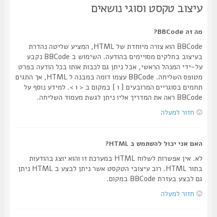
עיצוב טקסט וסוגי נושאים
מה זה BBCode?
BBCode הוא צורה מיוחדת של HTML, המציע שליטה נהדרת
בעיצוב בחלקים מסויימים בהודעה. השימוש ב BBCode נקבע
על-ידי המנהל הראשי, אבל ניתן גם לכבות אותו בכל הודעה בפרט
מטופס השליחה. BBCode עצמו דומה במבנה ל HTML, אך התגים
תחמים בסוגריים המרובעים [ ו ] במקום ב < ו >. למידע נוסף על
BBCode ראה את המדריך אליו ניתן לגשת מעמוד השליחה.
חזור למעלה
האם אני יכול להשתמש ב HTML?
לא. אין אפשרות לשלוח HTML במערכת זו והוא יוצג בהודעות
בתור HTML. רוב עיצובי הטקסט אשר ניתן לבצע ב HTML ניתן
גם לבצע בעזרת BBCode במקום.
חזור למעלה