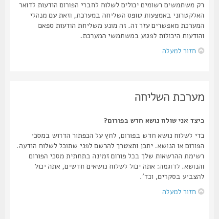
רק משתמשים רשומים יכולים לשלוח לחברי הפורום הודעות לדואר
האלקטרוני באמצעות טופס השליחה במערכת, וזאת עם מנהלי
המערכת מאפשרים עזר זה. זה מונע משליחת הודעות ספאם
והודעות היכולות לפגוע במשתמשי המערכת.
חזור למעלה
מערכת השליחה
כיצד אני שולח נושא חדש בפורום?
כדי לשלוח נושא חדש בפורום, לחץ על הכפתור הדרוש במסכי
הפורום או הנושא. יתכן ותצטרך להרשם לפני שתוכל לשלוח הודעה.
רשימת ההרשאות שלך בכל פורום זמינה בתחתית מסכי הפורום
והנושא. לדוגמה: אתה יכול לשלוח נושאים חדשים, אתה יכול
להצביע בסקרים, וכד'.
חזור למעלה