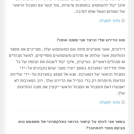
אינך יכול להשתמש בתמונות אישיות, צור קשר עם המנהל הראשי
של הפורום ושאל אותו לסיבה.
חזור למעלה
מהו הדירוג שלי וכיצד אני משנה אותו?
דירוגים, אשר מופיעים תחת שם המשתמש שלך, מציינים את מספר
ההודעות אשר שלחת או מזהים משתמשים מסויימים, למשל מנהלים
או מנהלים ראשיים. כעיקרון, אינך יכול לשנות את הנוסח של כל
אחד מדירוגי המערכת באופן ישיר מפני שהם נקבעים על-ידי
המנהל הראשי של המערכת. אנא אל תפגע במערכת על-ידי שליחת
הודעות מיותרות רק כדי הגדיל את הדירוג שלך. רוב המערכות לא
יאפשרו זאת והמנהל או המנהל הראשי יקטין את מונה ההודעות
שלך.
חזור למעלה
כאשר אני לוחץ על קישור הדואר האלקטרוני של משתמש הוא
מבקש ממני להתחבר?