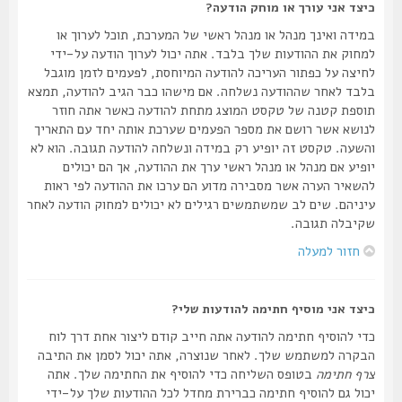
כיצד אני עורך או מוחק הודעה?
במידה ואינך מנהל או מנהל ראשי של המערכת, תוכל לערוך או
למחוק את ההודעות שלך בלבד. אתה יכול לערוך הודעה על-ידי
לחיצה על כפתור העריכה להודעה המיוחסת, לפעמים לזמן מוגבל
בלבד לאחר שההודעה נשלחה. אם מישהו כבר הגיב להודעה, תמצא
תוספת קטנה של טקסט המוצג מתחת להודעה כאשר אתה חוזר
לנושא אשר רושם את מספר הפעמים שערכת אותה יחד עם התאריך
והשעה. טקסט זה יופיע רק במידה ונשלחה להודעה תגובה. הוא לא
יופיע אם מנהל או מנהל ראשי ערך את ההודעה, אך הם יכולים
להשאיר הערה אשר מסבירה מדוע הם ערכו את ההודעה לפי ראות
עיניהם. שים לב שמשתמשים רגילים לא יכולים למחוק הודעה לאחר
שקיבלה תגובה.
חזור למעלה
כיצד אני מוסיף חתימה להודעות שלי?
כדי להוסיף חתימה להודעה אתה חייב קודם ליצור אחת דרך לוח
הבקרה למשתמש שלך. לאחר שנוצרה, אתה יכול לסמן את התיבה
צרף חתימה
בטופס השליחה כדי להוסיף את החתימה שלך. אתה
יכול גם להוסיף חתימה כברירת מחדל לכל ההודעות שלך על-ידי