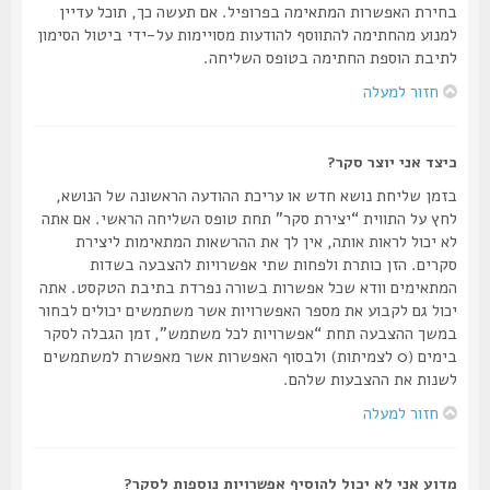
בחירת האפשרות המתאימה בפרופיל. אם תעשה כך, תוכל עדיין
למנוע מהחתימה להתווסף להודעות מסויימות על-ידי ביטול הסימון
לתיבת הוספת החתימה בטופס השליחה.
חזור למעלה
כיצד אני יוצר סקר?
בזמן שליחת נושא חדש או עריכת ההודעה הראשונה של הנושא,
לחץ על התווית “יצירת סקר” תחת טופס השליחה הראשי. אם אתה
לא יכול לראות אותה, אין לך את ההרשאות המתאימות ליצירת
סקרים. הזן כותרת ולפחות שתי אפשרויות להצבעה בשדות
המתאימים וודא שכל אפשרות בשורה נפרדת בתיבת הטקסט. אתה
יכול גם לקבוע את מספר האפשרויות אשר משתמשים יכולים לבחור
במשך ההצבעה תחת “אפשרויות לכל משתמש”, זמן הגבלה לסקר
בימים (0 לצמיתות) ולבסוף האפשרות אשר מאפשרת למשתמשים
לשנות את ההצבעות שלהם.
חזור למעלה
מדוע אני לא יכול להוסיף אפשרויות נוספות לסקר?