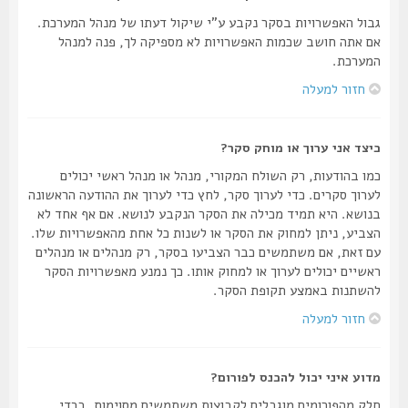
גבול האפשרויות בסקר נקבע ע"י שיקול דעתו של מנהל המערכת.
אם אתה חושב שכמות האפשרויות לא מספיקה לך, פנה למנהל
המערכת.
חזור למעלה
כיצד אני ערוך או מוחק סקר?
כמו בהודעות, רק השולח המקורי, מנהל או מנהל ראשי יכולים
לערוך סקרים. כדי לערוך סקר, לחץ כדי לערוך את ההודעה הראשונה
בנושא. היא תמיד מכילה את הסקר הנקבע לנושא. אם אף אחד לא
הצביע, ניתן למחוק את הסקר או לשנות כל אחת מהאפשרויות שלו.
עם זאת, אם משתמשים כבר הצביעו בסקר, רק מנהלים או מנהלים
ראשיים יכולים לערוך או למחוק אותו. כך נמנע מאפשרויות הסקר
להשתנות באמצע תקופת הסקר.
חזור למעלה
מדוע איני יכול להכנס לפורום?
חלק מהפורומים מוגבלים לקבוצות משתמשים מסוימות. בכדי