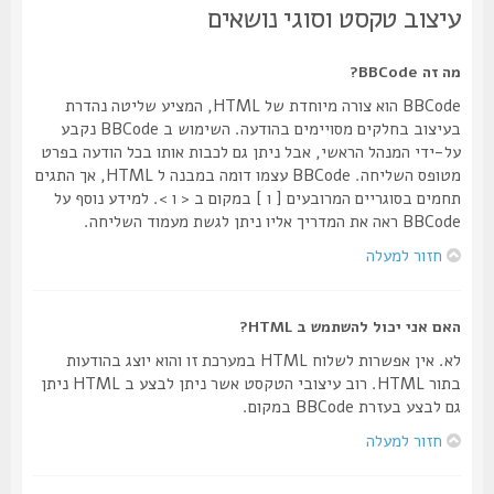
עיצוב טקסט וסוגי נושאים
מה זה BBCode?
BBCode הוא צורה מיוחדת של HTML, המציע שליטה נהדרת
בעיצוב בחלקים מסויימים בהודעה. השימוש ב BBCode נקבע
על-ידי המנהל הראשי, אבל ניתן גם לכבות אותו בכל הודעה בפרט
מטופס השליחה. BBCode עצמו דומה במבנה ל HTML, אך התגים
תחמים בסוגריים המרובעים [ ו ] במקום ב < ו >. למידע נוסף על
BBCode ראה את המדריך אליו ניתן לגשת מעמוד השליחה.
חזור למעלה
האם אני יכול להשתמש ב HTML?
לא. אין אפשרות לשלוח HTML במערכת זו והוא יוצג בהודעות
בתור HTML. רוב עיצובי הטקסט אשר ניתן לבצע ב HTML ניתן
גם לבצע בעזרת BBCode במקום.
חזור למעלה