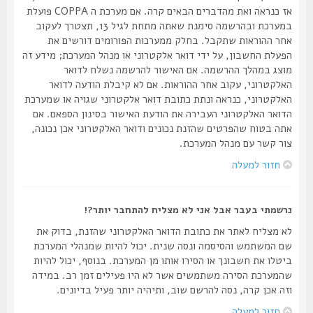
אז כנראה ואת מהדברים הבאים קרה. אם מערכת ה COPPA פועלת
במערכת ובהרשמה סימנת שאתה מתחת לגיל 13, תצטרך לעקוב
אחר ההוראות שתקבל. בחלק ממערכות הפורומים דורשים את
הפעלת החשבון, על ידי דואר אלקטרוני או מנהל המערכת; מידע זה
מוצג במהלך ההרשמה. אם האישור להרשמה נשלח לדואר
האלקטרוני, עקוב אחר ההוראות. אם לא קיבלת הודעה לדואר
האלקטרוני, כנראה ונתת כתובת דואר אלקטרוני שגויה או שמערכת
הדואר האלקטרוני העבירה את הודעת האישור בסינון הספאם. אם
אתה בטוח שהפרטים שהזנת נכונים ודואר האלקטרוני אכן נכונה,
צור קשר עם מנהל המערכת.
חזור למעלה
נרשמתי בעבר אבל אני לא מצליח להתחבר יותר?!
לא מצליח לאתר את כתובת הדואר האלקטרוני שהזנת, בדוק את
שם המשתמש והסיסמה ונסה שנית. יכול להיות שמנהלי המערכת
ביטלו את חשבונך או הסירו אותו מן המערכת. בנוסף, יכול להיות
שהמערכת הסירה משתמשים אשר לא היו פעילים זמן רב. במידה
וזה אכן קרה, נסה להרשם שוב, ותיהיה יותר פעיל בדיונים.
חזור למעלה