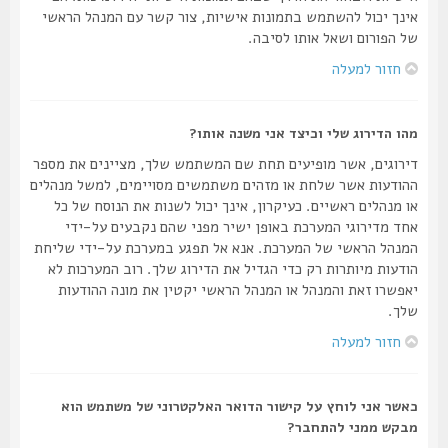
אינך יכול להשתמש בתמונות אישיות, צור קשר עם המנהל הראשי
של הפורום ושאל אותו לסיבה.
חזור למעלה
מהו הדירוג שלי וכיצד אני משנה אותו?
דירוגים, אשר מופיעים תחת שם המשתמש שלך, מציינים את מספר
ההודעות אשר שלחת או מזהים משתמשים מסויימים, למשל מנהלים
או מנהלים ראשיים. כעיקרון, אינך יכול לשנות את הנוסח של כל
אחד מדירוגי המערכת באופן ישיר מפני שהם נקבעים על-ידי
המנהל הראשי של המערכת. אנא אל תפגע במערכת על-ידי שליחת
הודעות מיותרות רק כדי הגדיל את הדירוג שלך. רוב המערכות לא
יאפשרו זאת והמנהל או המנהל הראשי יקטין את מונה ההודעות
שלך.
חזור למעלה
כאשר אני לוחץ על קישור הדואר האלקטרוני של משתמש הוא
מבקש ממני להתחבר?