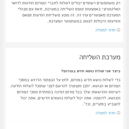
רק משתמשים רשומים יכולים לשלוח לחברי הפורום הודעות לדואר
האלקטרוני באמצעות טופס השליחה במערכת, וזאת עם מנהלי
המערכת מאפשרים עזר זה. זה מונע משליחת הודעות ספאם
והודעות היכולות לפגוע במשתמשי המערכת.
חזור למעלה
מערכת השליחה
כיצד אני שולח נושא חדש בפורום?
כדי לשלוח נושא חדש בפורום, לחץ על הכפתור הדרוש במסכי
הפורום או הנושא. יתכן ותצטרך להרשם לפני שתוכל לשלוח הודעה.
רשימת ההרשאות שלך בכל פורום זמינה בתחתית מסכי הפורום
והנושא. לדוגמה: אתה יכול לשלוח נושאים חדשים, אתה יכול
להצביע בסקרים, וכד'.
חזור למעלה