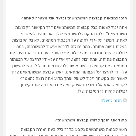
היכן נמצאות קבוצות המשתמשים וכיצד אני מצטרף לאחת?
אתה יכול לצפות בכל קבוצות המשתמשים דרך הקישור “קבוצות
משתמשים” בלוח הבקרה למשתמש שלך. אם תרצה להצטרף
לאחת, המשך על-ידי לחיצה על הכפתור המתאים. לא כל הקבוצות
בעלות גישה פתוחה. כמה יכולות לדרוש אישור להצטרפות, כמה
יכולות להיות סגורות וכמה יכולות אף להסתיר את חברי הקבוצה. אם
הקבוצה פתוחה, אתה יכול להצטרף אליה על-ידי לחיצה על הכפתור
המתאים. אם קבוצה דורשת אישור להצטרפות תוכל לבקש להצטרף
על-ידי לחיצה על הכפתור המתאים. ראש קבוצת המשתמשים צריך
לאשר את בקשתך ויכול לשאול אותך מדוע אתה רוצה להצטרף
לקבוצה. אנא אל תטריד ראש קבוצה אם הוא דחה את בקשתך.
יכולות להיות לו הסיבות שלו.
חזור למעלה
כיצד אני הופך לראש קבוצת משתמשים?
ראש קבוצת משתמשים נקבע בדרך כלל בעת יצירת הקבוצה
על-ידי המנהל הראשי של המערכת. אם אתה מעונין ביצירת קבוצת