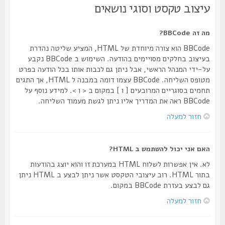
עיצוב טקסט וסוגי נושאים
מה זה BBCode?
BBCode הוא צורה מיוחדת של HTML, המציע שליטה נהדרת
בעיצוב בחלקים מסויימים בהודעה. השימוש ב BBCode נקבע
על-ידי המנהל הראשי, אבל ניתן גם לכבות אותו בכל הודעה בפרט
מטופס השליחה. BBCode עצמו דומה במבנה ל HTML, אך התגים
תחמים בסוגריים המרובעים [ ו ] במקום ב < ו >. למידע נוסף על
BBCode ראה את המדריך אליו ניתן לגשת מעמוד השליחה.
חזור למעלה
האם אני יכול להשתמש ב HTML?
לא. אין אפשרות לשלוח HTML במערכת זו והוא יוצג בהודעות
בתור HTML. רוב עיצובי הטקסט אשר ניתן לבצע ב HTML ניתן
גם לבצע בעזרת BBCode במקום.
חזור למעלה