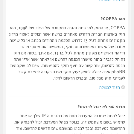
מהו COPPA?
COPPA, או החוק לפרטיות והגנה המקוונת של הילד של 1998, הוא
חוק בארצות הברית הדורש מאתרים ברשת אשר יכולים לאסוף מידע
מקטינים מתחת לגיל 13 לדרוש הסכמה מההורים בכתב או כל שיטה
אחרת של אישור מאפוטרופוס חוקי, המאפשר את איסוף פרטי
הזיהוי האישיים מקטין מתחת לגיל 14 13. אם אינך בטוח אם חוק
זה חל לגביך בתור מישהו המנסה להרשם או לאתר אשר אליו אתה
מנסה להרשם, צור קשר עם יועץ חוקי להתיעצות. שים לב שקבוצת
phpBB אינה יכולה לספק יעוץ חוקי ואינה נקודה ליצירת קשר
לענייני חוק מכל סוג, ובפרט הרשום להלן.
חזור למעלה
מדוע אני לא יכול להרשם?
יכול להיות שמנהל המערכת חסם את כתובת ה IP שלך או אסר
שימוש בשם משתמש זה. בנוסף מנהל המערכת יכול להפסיק את
ההרשמה למערכת ובכך למנוע ממשתמשים חדשים להרשם. צור