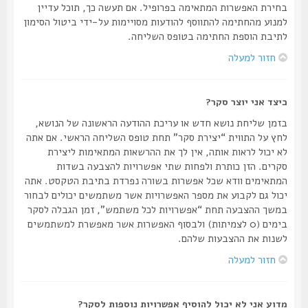
בחירת האפשרות המתאימה בפרופיל. אם תעשה כך, תוכל עדיין
למנוע מהחתימה להתווסף להודעות מסויימות על-ידי ביטול הסימון
לתיבת הוספת החתימה בטופס השליחה.
חזור למעלה
כיצד אני יוצר סקר?
בזמן שליחת נושא חדש או עריכת ההודעה הראשונה של הנושא,
לחץ על התווית “יצירת סקר” תחת טופס השליחה הראשי. אם אתה
לא יכול לראות אותה, אין לך את ההרשאות המתאימות ליצירת
סקרים. הזן כותרת ולפחות שתי אפשרויות להצבעה בשדות
המתאימים וודא שכל אפשרות בשורה נפרדת בתיבת הטקסט. אתה
יכול גם לקבוע את מספר האפשרויות אשר משתמשים יכולים לבחור
במשך ההצבעה תחת “אפשרויות לכל משתמש”, זמן הגבלה לסקר
בימים (0 לצמיתות) ולבסוף האפשרות אשר מאפשרת למשתמשים
לשנות את ההצבעות שלהם.
חזור למעלה
מדוע אני לא יכול להוסיף אפשרויות נוספות לסקר?