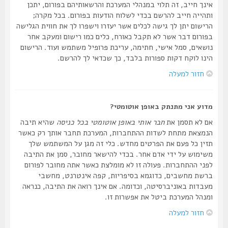
אינך חייב, זה תלוי במנהלי המערכת והרשאותיהם בפורום, יתכן
ותהייה חייב להרשם בכדי לשלוח הודעות בפורום. בכל מקרה;
הרישום יתן לך גישה לכלים אשר יעזרו וישפרו לך את חווית הגלישה
בפורום דבר אשר לא תקבל כאורח, כלים כמו רישום ומעקב אחר
נושאים, סמל אישי, חתימה, עריכת פרופיל משתמש ועוד. הרישום
הינו לוקח דקות ספורות בלבד, כך שכדאי לך להרשם.
חזור למעלה
מדוע אני מתנתק באופן אוטומטי?
אם לא תסמן את
חבר אותי באופן אוטומטי בכל כניסה
שהיא תיבה
הנמצאת מתחת לשדות ההתחברות, המערכת תחבר אותך רק כאשר
תזין כל פעם את הפרטים מחדש. כלי זה מגן על המשתמש שלך
משימוש על ידי אדם אחר. בכדי להישאר מחובר, סמן את התיבה
לפני ההתחברות. פעולה זו לא מומלצת כאשר אתה מחובר לפורום
ברשת מחשבים, כדוגמא בסיפריות, קפה אינטרנט, מחשבי
מעבדות באוניברסיטה, וכדומה. אם אינך רואה את התיבה, כנראה
ומנהל המערכת ביטל את אפשרות זו.
חזור למעלה