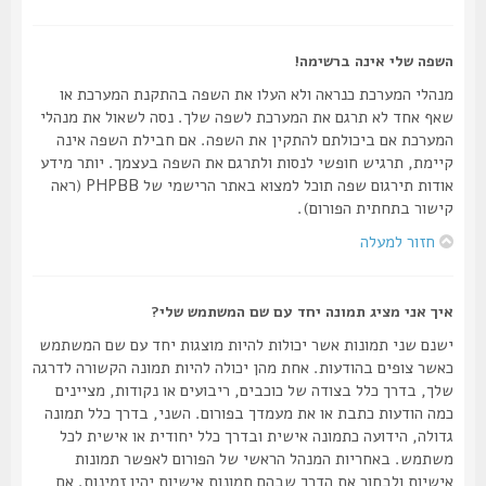
השפה שלי אינה ברשימה!
מנהלי המערכת כנראה ולא העלו את השפה בהתקנת המערכת או
שאף אחד לא תרגם את המערכת לשפה שלך. נסה לשאול את מנהלי
המערכת אם ביכולתם להתקין את השפה. אם חבילת השפה אינה
קיימת, תרגיש חופשי לנסות ולתרגם את השפה בעצמך. יותר מידע
אודות תירגום שפה תוכל למצוא באתר הרישמי של PHPBB (ראה
קישור בתחתית הפורום).
חזור למעלה
איך אני מציג תמונה יחד עם שם המשתמש שלי?
ישנם שני תמונות אשר יכולות להיות מוצגות יחד עם שם המשתמש
כאשר צופים בהודעות. אחת מהן יכולה להיות תמונה הקשורה לדרגה
שלך, בדרך כלל בצודה של כוכבים, ריבועים או נקודות, מציינים
כמה הודעות כתבת או את מעמדך בפורום. השני, בדרך כלל תמונה
גדולה, הידועה כתמונה אישית ובדרך כלל יחודית או אישית לכל
משתמש. באחריות המנהל הראשי של הפורום לאפשר תמונות
אישיות ולבחור את הדרך שבהם תמונות אישיות יהיו זמינות. אם