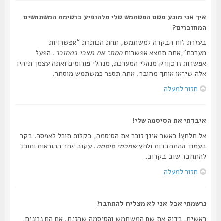
איך אני מונע משם המשתמש שלי מלהופיע ברשימת המשתמשים
המחוברים?
בעזרת לוח הבקרה למשתמש, תחת הכותרת “אפשרויות
מערכת”,אתה תמצא אפשרות
הסתר את מצבי כמחובר
. הפעל
אפשרות זו
ורק מנהלי המערכת, מנהלי פורומים ואתה עצמך תיהיו
כן
אלה שיראו אותך מחובר. אתה תספר כמשתמש מוסתר.
חזור למעלה
איבדתי את הסיסמה שלי!
אל תלחץ! כאשר אינך זוכר את הסיסמה, בקלות תוכל לאפסה. בקר
בעמוד ההתחברות ולחץ
שחכתי סיסמה
. עקוב אחר ההוראות ותוכל
להתחבר שוב בקרוב.
חזור למעלה
נרשמתי אבל אני לא מצליח להתחבר!
ראשית, בדוק את שם המשתמש והסיסמה שהזנת. אם הם נכונים,