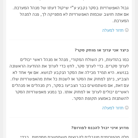
גבול האפשרויות בסקר נקבע ע"י שיקול דעתו של מנהל המערכת.
אם אתה חושב שכמות האפשרויות לא מספיקה לך, פנה למנהל
המערכת.
חזור למעלה
כיצד אני ערוך או מוחק סקר?
כמו בהודעות, רק השולח המקורי, מנהל או מנהל ראשי יכולים
לערוך סקרים. כדי לערוך סקר, לחץ כדי לערוך את ההודעה הראשונה
בנושא. היא תמיד מכילה את הסקר הנקבע לנושא. אם אף אחד לא
הצביע, ניתן למחוק את הסקר או לשנות כל אחת מהאפשרויות שלו.
עם זאת, אם משתמשים כבר הצביעו בסקר, רק מנהלים או מנהלים
ראשיים יכולים לערוך או למחוק אותו. כך נמנע מאפשרויות הסקר
להשתנות באמצע תקופת הסקר.
חזור למעלה
מדוע איני יכול להכנס לפורום?
חלק מהפורומים מוגבלים לקבוצות משתמשים מסוימות. בכדי