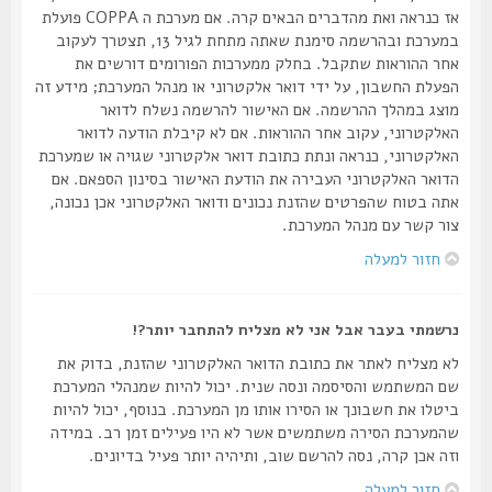
אז כנראה ואת מהדברים הבאים קרה. אם מערכת ה COPPA פועלת
במערכת ובהרשמה סימנת שאתה מתחת לגיל 13, תצטרך לעקוב
אחר ההוראות שתקבל. בחלק ממערכות הפורומים דורשים את
הפעלת החשבון, על ידי דואר אלקטרוני או מנהל המערכת; מידע זה
מוצג במהלך ההרשמה. אם האישור להרשמה נשלח לדואר
האלקטרוני, עקוב אחר ההוראות. אם לא קיבלת הודעה לדואר
האלקטרוני, כנראה ונתת כתובת דואר אלקטרוני שגויה או שמערכת
הדואר האלקטרוני העבירה את הודעת האישור בסינון הספאם. אם
אתה בטוח שהפרטים שהזנת נכונים ודואר האלקטרוני אכן נכונה,
צור קשר עם מנהל המערכת.
חזור למעלה
נרשמתי בעבר אבל אני לא מצליח להתחבר יותר?!
לא מצליח לאתר את כתובת הדואר האלקטרוני שהזנת, בדוק את
שם המשתמש והסיסמה ונסה שנית. יכול להיות שמנהלי המערכת
ביטלו את חשבונך או הסירו אותו מן המערכת. בנוסף, יכול להיות
שהמערכת הסירה משתמשים אשר לא היו פעילים זמן רב. במידה
וזה אכן קרה, נסה להרשם שוב, ותיהיה יותר פעיל בדיונים.
חזור למעלה