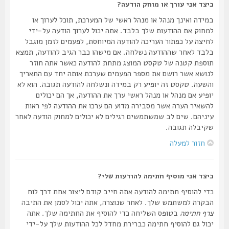
כיצד אני עורך או מוחק הודעה?
במידה ואינך מנהל או מנהל ראשי של המערכת, תוכל לערוך או
למחוק את ההודעות שלך בלבד. אתה יכול לערוך הודעה על-ידי
לחיצה על כפתור העריכה להודעה המיוחסת, לפעמים לזמן מוגבל
בלבד לאחר שההודעה נשלחה. אם מישהו כבר הגיב להודעה, תמצא
תוספת קטנה של טקסט המוצג מתחת להודעה כאשר אתה חוזר
לנושא אשר רושם את מספר הפעמים שערכת אותה יחד עם התאריך
והשעה. טקסט זה יופיע רק במידה ונשלחה להודעה תגובה. הוא לא
יופיע אם מנהל או מנהל ראשי ערך את ההודעה, אך הם יכולים
להשאיר הערה אשר מסבירה מדוע הם ערכו את ההודעה לפי ראות
עיניהם. שים לב שמשתמשים רגילים לא יכולים למחוק הודעה לאחר
שקיבלה תגובה.
חזור למעלה
כיצד אני מוסיף חתימה להודעות שלי?
כדי להוסיף חתימה להודעה אתה חייב קודם ליצור אחת דרך לוח
הבקרה למשתמש שלך. לאחר שנוצרה, אתה יכול לסמן את התיבה
צרף חתימה
בטופס השליחה כדי להוסיף את החתימה שלך. אתה
יכול גם להוסיף חתימה כברירת מחדל לכל ההודעות שלך על-ידי