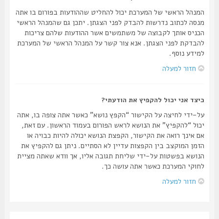
המנהל הראשי של המערכת יכול להחליט שההודעות בפורום בו אתה
מנסה לכתוב נדרשות להבדק לפני הצגתן. יתכן גם שהמנהל הראשי
הכניס אותך לקבוצה של משתמשים אשר ההודעות שלהם צריכות
להבדקת לפני הצגתן. אנא צור קשר על המנהל הראשי של המערכת
למידע נוסף.
חזור למעלה
כיצד אני יכול להקפיץ את הודעתי?
על-ידי לחיצה על הקישור “הקפץ נושא” כאשר אתה צופה בו, אתה
יכול “להקפיץ” את הנושא לראש הפורום בעמוד הראשון. עם זאת,
אם אינך רואה את הקישור, הקפצת הנושא יכולה להיות כבויה או
הזמן המוקצב בין הקפצות עדיין לא הסתיים. ניתן גם להקפיץ את
הנושא בפשטות על-ידי שליחת תגובה אליו, אך וודא שאתה מציית
לחוקי המערכת כאשר אתה עושה כך.
חזור למעלה