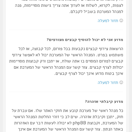
לצפות, לקרוא, לשלוח או לערוך אתה צריך גישות מסויימות, פנה
למנהל המערכת בשביל לקבלם.
חזור למעלה
מדוע אני לא יכול להוסיף קבצים מצורפים?
הרשאות צירוף קבצים נקבעות בכל פורום, לכל קבוצה, או לכל
משתמש בפרט. המנהל הראשי של המערכת יכול לא לאפשר צירוף
קבצים לפורום המסוים בו אתה שולח, או יתכן ורק קבוצות מסויימות
יכולות לצרף קבצים. צור קשר עם המנהל הראשי של המערכת אם
אינך בטוח מדוע אינך יכול לצרף קבצים.
חזור למעלה
מדוע קיבלתי אזהרה?
כל מנהל ראשי של מערכת קובע את חוקי האתר שלו. אם עברת על
חוק, יתכן וקיבלת אזהרה. שים לב כי זוהי החלטת המנהל הראשי
של המערכת, וקבוצת phpBB לא יכולה לעשות דבר עם האזהרות
באתר הנתון. צור קשר עם המנהל הראשי של המערכת אם אינך