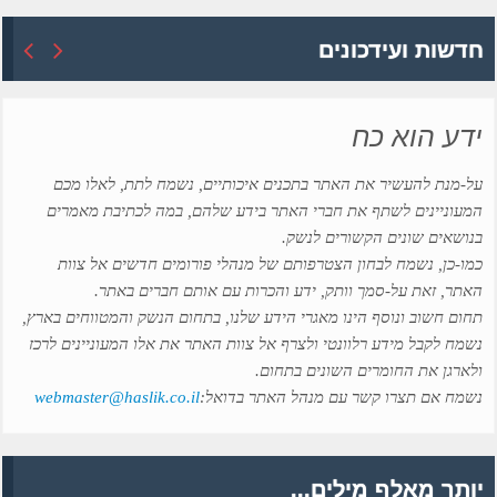
חדשות ועידכונים
ידע הוא כח
על-מנת להעשיר את האתר בתכנים איכותיים, נשמח לתת, לאלו מכם
המעוניינים לשתף את חברי האתר בידע שלהם, במה לכתיבת מאמרים
בנושאים שונים הקשורים לנשק.
כמו-כן, נשמח לבחון הצטרפותם של מנהלי פורומים חדשים אל צוות
האתר, זאת על-סמך וותק, ידע והכרות עם אותם חברים באתר.
תחום חשוב ונוסף הינו מאגרי הידע שלנו, בתחום הנשק והמטווחים בארץ,
נשמח לקבל מידע רלוונטי ולצרף אל צוות האתר את אלו המעוניינים לרכז
ולארגן את החומרים השונים בתחום.
נשמח אם תצרו קשר עם מנהל האתר בדואל:
webmaster@haslik.co.il
יותר מאלף מילים...