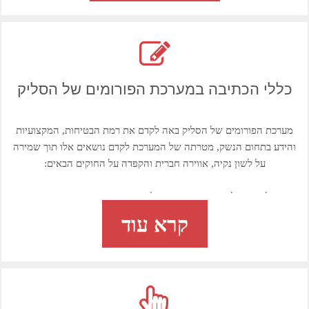
כללי הכתיבה במערכת הפורומים של הסליק
מערכת הפורומים של הסליק באה לקדם את רמת הבטיחות, המקצועיות
והידע בתחום הנשק, מטרתה של המערכת לקדם נושאים אלו תוך שמירה
על לשון נקיה, אווירה חברית והקפדה על החוקים הבאים:
1. יש לשמור על התנהגות נאותה ועל שפה נקיה במערכת הפורומים, אין
לקלל, להעליב, לעשות אאוטינג לחברי הפורום, או לפגוע במישהו על
קרא עוד
בסיס דת, גזע או מין.
2. אין להציף, אין לשלוח הודעות חוזרות ומציקות, אין להשתמש במערכת
ההודעות הפרטיות למטרות SPAM
3. משתמש חדש, ישתדל לעבור על הודעות העבר ולמצוא מענה
לשאלותיו, במיוחד אם מדובר בנושאים שכבר נדונו לעומק באשכולות