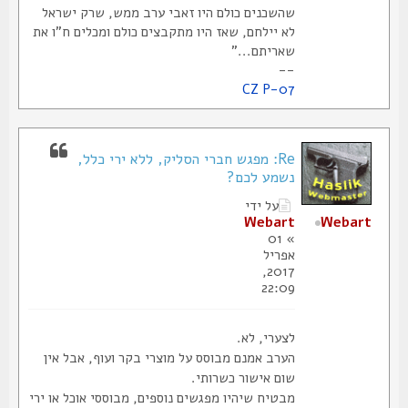
שהשכנים כולם היו זאבי ערב ממש, שרק ישראל
לא יילחם, שאז היו מתקבצים כולם ומכלים ח"ו את
שאריתם..."
--
CZ P-07
Re: מפגש חברי הסליק, ללא ירי כלל,
נשמע לכם?
על ידי
Webart
Webart
» 01
אפריל
2017,
22:09
לצערי, לא.
הערב אמנם מבוסס על מוצרי בקר ועוף, אבל אין
שום אישור כשרותי.
מבטיח שיהיו מפגשים נוספים, מבוססי אוכל או ירי