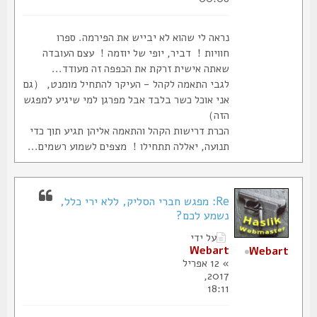
נראה לי שהוא לא יבייש את הפירמה. ספרו
חוויות！ דביר, יופי של יוזמה！ עצם העובדה
שאתה אישית זרקת את הכפפה זה מעודד...
לגבי התאמה לקהל - העיקר להתחיל מומנט, （גם
אני אוכל כשר בלבד אבל מפרגן למי שיגיע למפגש
הזה）
הכרת דרישות הקהל והתאמה אליהן תגיע תוך כדי
תנועה, יאללה תתחילו！ מצפים לשמוע רשמים...
Re: מפגש חברי הסליק, ללא ירי כלל,
נשמע לכם?
על ידי
Webart
Webart
» 12 אפריל
2017,
18:11