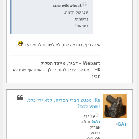
wildwheat כתב:
יופי של יוזמה.
נרשמתי.
נתראה!
איזה כיף, נתראה שם, לא לשכוח לבוא רעב
Webart - דביר, מייסד הסליק
HK
- אם אני צריך להסביר לך - אתה אף פעם לא
תבין.
Re: מפגש חברי הסליק, ללא ירי כלל,
נשמע לכם?
על ידי
» 06
GA1
GA1
אפריל
2017,
00:08