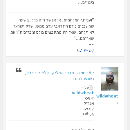
כינויים...
"וענייני המלחמות, אי אפשר היה כלל, בשעה
שהשכנים כולם היו זאבי ערב ממש, שרק ישראל
לא יילחם, שאז היו מתקבצים כולם ומכלים ח"ו את
שאריתם..."
--
CZ P-07
Re: מפגש חברי הסליק, ללא ירי כלל,
נשמע לכם?
על ידי
wildwheat
wildwheat
» 05
אפריל
2017,
06:54
יופי של יוזמה.