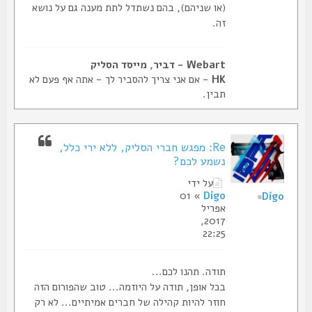
(או שניהם), בהם נשתדל לתת מענה גם על נושא
זה.
Webart - דביר, מייסד הסליק
HK
- אם אני צריך להסביר לך - אתה אף פעם לא
תבין.
Re: מפגש חברי הסליק, ללא ירי כלל,
נשמע לכם?
על ידי
» 01
Digo
Digo
אפריל
2017,
22:25
תודה. תהנו לכם...
בכל אופן, תודה על היוזמה... טוב שהפורום הזה
חוזר להיות קהילה של חברים אמיתיים... לא רק