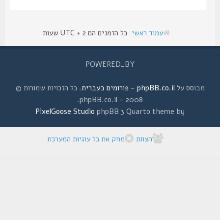
עמוד ראשי
כל הזמנים הם UTC + 2 שעות
POWERED_BY
מבוסס על
phpBB.co.il - פורומים בעברית
. כל הזכויות שמורות ©
2008 - phpBB.co.il.
PixelGoose Studio
phpBB 3 Quarto theme by
הצוות
מחק את כל עוגיות המערכת