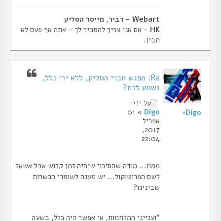
Webart - דביר, מייסד הסליק
HK
- אם אני צריך להסביר לך - אתה אף פעם לא
תבין.
Re: מפגש חברי הסליק, ללא ירי כלל,
נשמע לכם?
על ידי
» 01
Digo
Digo
אפריל
2017,
22:04
מממ... מודה שהסיכוי שיהיה זמן קלוש אבל אשאל
לשם הפרוטוקול... יש מענה לשומרי הכשרות
שבינינו?
"וענייני המלחמות, אי אפשר היה כלל, בשעה