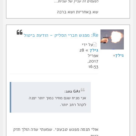
לפעמים זה עניין של שניות...
שא בְּאחריות ושא ברכה
Re: מפגש חברי הסליק - הודעת ביטול
על ידי
גיל7
» 28
גיל7
אפריל
2017,
16:53
GA1 כתב:
אני מניח שגם מחיר נמוך יותר יפנה
לקהל רחב יותר.
אולי תנסה מפגש טבעוני. שמעתי שזה הולך חזק
היום