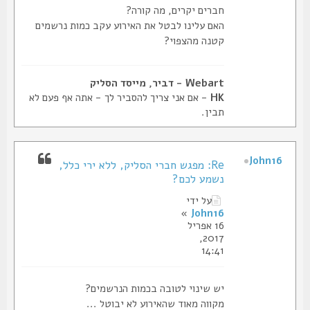
חברים יקרים, מה קורה?
האם עלינו לבטל את האירוע עקב כמות נרשמים
קטנה מהצפוי?
Webart - דביר, מייסד הסליק
HK
- אם אני צריך להסביר לך - אתה אף פעם לא
תבין.
John16
Re: מפגש חברי הסליק, ללא ירי כלל,
נשמע לכם?
על ידי
»
John16
16 אפריל
2017,
14:41
יש שינוי לטובה בכמות הנרשמים?
מקווה מאוד שהאירוע לא יבוטל ...