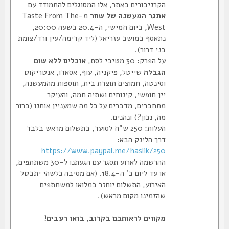
הקרניבורים באתר, אלו המסוגלים להתמודד עם
אתגר המעשנה של שחר
מ-Taste From The
West, ביום חמישי, ה-20.4 בשעה 20:00,
נתאסף במושב עזריאל (ליד קדימה/עין ורד/צומת
בני דרור).
על הפרק: 30 מטיבי לסת,
אוכלים ללא שום
הגבלה
שייטל, פיקניה, עוף, אסאדו, אנטריקוט
וסינטה, חמוצים תוצרת בית, תוספות מהמעשנה,
יין חופשי, קינוחים ושתיה חמה, והעיקר
מתחברים, מדברים על כל מה שמעניין אותנו (ברור
מה, נכון?) ונהנים.
העלות: 250 ש"ח לסועד, בתשלום מראש בלבד
דרך הלינק הבא:
https://www.paypal.me/haslik/250
ההרשמה לארוע תסגר עם הגעתנו ל-30 משתתפים,
או עד ליום ב' ה-18.4. (אם מסיבה כלשהי יתבטל
האירוע, התשלום יוחזר במלואו למשתתפים
שהזמינו מקום מראש).
מקווים לראותכם בקרוב, בואו רעבים!