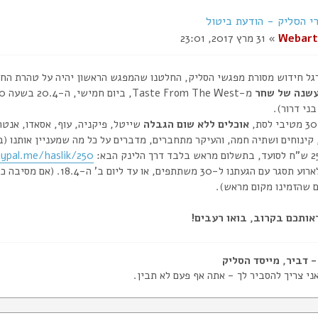
י הסליק - הודעת ביטול
Webart
» 31 מרץ 2017, 23:01
רגל חידוש מסורת מפגשי הסליק, החלטנו שהמפגש הראשון יהיה על טהרת החב
שנה של שחר
ני דרור).
אוכלים ללא שום הגבלה
שייטל, פיקניה, עוף, אסאדו, אנטר
 קינוחים ושתיה חמה, והעיקר מתחברים, מדברים על כל מה שמעניין אותנו (ברו
ypal.me/haslik/250
ההרשמה לארוע תסגר עם הגעתנו ל
שהזמינו מקום מראש).
אותכם בקרוב, בואו רעבים!
ני צריך להסביר לך - אתה אף פעם לא תבין.