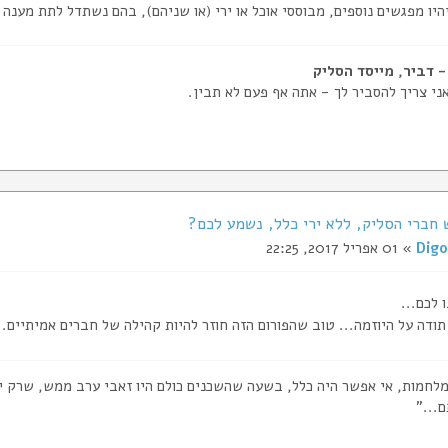
יו מפגשים נוספים, מבוססי אוכל או ירי (או שניהם), בהם נשתדל לתת מענה ג
ני צריך להסביר לך - אתה אף פעם לא תבין.
Digo
» 01 אפריל 2017, 22:25
 לכם...
תודה על היוזמה... טוב שהפורום הזה חוזר להיות קהילה של חברים אמיתיים... 
המלחמות, אי אפשר היה כלל, בשעה שהשכנים כולם היו זאבי ערב ממש, שרק יש
..."