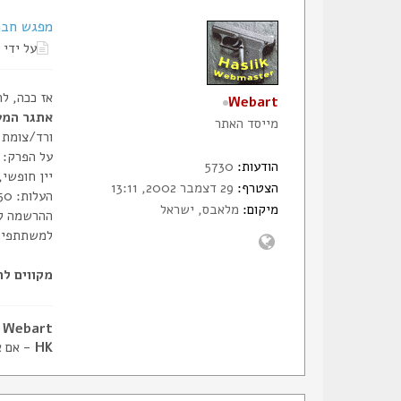
מפגש חבר
על ידי
אז ככה, ל
Webart
אתגר המע
מייסד האתר
ורד/צומת ב
על הפרק: 30 מטיבי לסת,
הודעות:
5730
יין חופשי,
הצטרף:
29 דצמבר 2002, 13:11
העלות: 250 ש"ח לסועד, בתשלום מראש בלבד דרך הלינק הבא:
מיקום:
מלאבס, ישראל
למשתתפים 
מקווים לר
Webart - דביר, מייסד הסליק
HK
- אם א