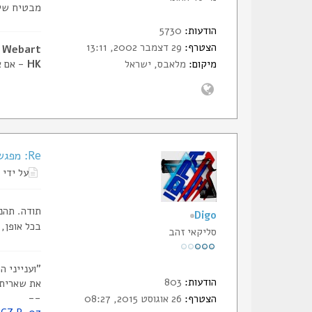
מבטיח שיה
הודעות:
5730
הצטרף:
29 דצמבר 2002, 13:11
Webart - דביר, מייסד הסליק
מיקום:
מלאבס, ישראל
HK
- אם א
Re: מפגש חברי הסליק, ללא ירי כלל, נשמע לכם?
על ידי
תודה. תהנו
Digo
בכל אופן, 
סליקאי זהב
"וענייני 
הודעות:
803
את שאריתם
--
הצטרף:
26 אוגוסט 2015, 08:27