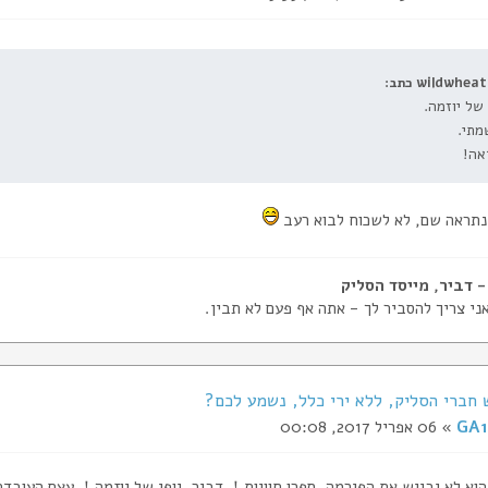
wildwheat כתב:
 של יוזמה.
מתי.
אה!
 נתראה שם, לא לשכוח לבוא רעב
ני צריך להסביר לך - אתה אף פעם לא תבין.
GA1
» 06 אפריל 2017, 00:08
הוא לא יבייש את הפירמה. ספרו חוויות！ דביר, יופי של יוזמה！ עצם העובד