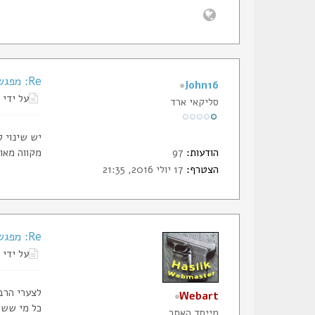
Re: מפגש חברי הסליק, ללא ירי כלל, נשמע לכם?
John16
על ידי
סליקאי ארד
יש שינוי 
הודעות:
97
מקווה מאוד
הצטרף:
17 יולי 2016, 21:35
Re: מפגש חברי הסליק, ללא ירי כלל, נשמע לכם?
על ידי
לצערי הרב
Webart
כל מי ששי
מייסד האתר