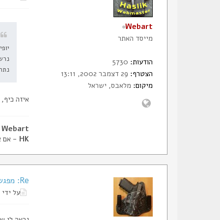
Webart
מייסד האתר
יופי
נרש
הודעות:
5730
נתר
הצטרף:
29 דצמבר 2002, 13:11
מיקום:
מלאבס, ישראל
איזה כיף,
Webart - דביר, מייסד הסליק
HK
- אם א
Re: מפגש חברי הסליק, ללא ירי כלל, נשמע לכם?
על ידי
נראה לי ש