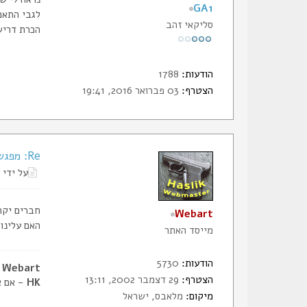
GA1
לגבי התאמ
סליקאי זהב
הכרת דריש
הודעות:
1788
הצטרף:
03 פברואר 2016, 19:41
Re: מפגש חברי הסליק, ללא ירי כלל, נשמע לכם?
על ידי
חברים יקר
Webart
האם עלינו
מייסד האתר
הודעות:
5730
Webart - דביר, מייסד הסליק
הצטרף:
29 דצמבר 2002, 13:11
HK
- אם א
מיקום:
מלאבס, ישראל