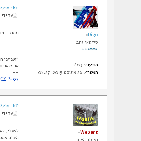
Re: מפגש חברי הסליק, ללא ירי כלל, נשמע לכם?
על ידי
מממ... מו
Digo
סליקאי זהב
"וענייני 
הודעות:
803
את שאריתם
--
הצטרף:
26 אוגוסט 2015, 08:27
CZ P-07
Re: מפגש חברי הסליק, ללא ירי כלל, נשמע לכם?
על ידי
לצערי, לא.
Webart
הערב אמנם
מייסד האתר