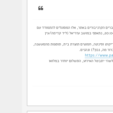
רים הקרניבורים באתר, אלו המסוגלים להתמודד עם
מ-Taste From The West, ביום חמישי, ה-20.4 בשעה 20:00, נתאסף במושב עזריאל (ליד קדימה/עין
יקוט וסינטה, חמוצים תוצרת בית, תוספות מהמעשנה,
ר מה, נכון?) ונהנים.
https://www.pa
-30 משתתפים, או עד ליום ב' ה-18.4. (אם מסיבה כלשהי יתבטל האירוע, התשלום יוחזר במלואו