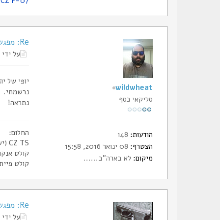
CZ P-07
Re: מפגש חברי הסליק, ללא ירי כלל, נשמע לכם?
על ידי
יופי של יו
wildwheat
נרשמתי.
סליקאי כסף
נתראה!
החלום:
הודעות:
148
CZ TS (יש)
הצטרף:
08 ינואר 2016, 15:58
קולט אנקונדה 0.44 מגנום קנה 8"
מיקום:
לא בארה"ב......
קולט פיית'ון 0.357 מגנום קנה 6" (ע
Re: מפגש חברי הסליק, ללא ירי כלל, נשמע לכם?
על ידי