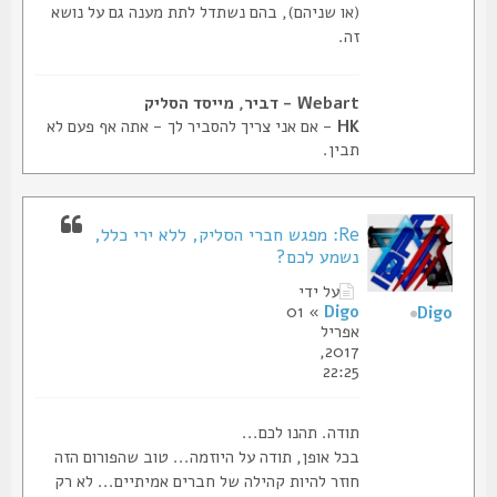
(או שניהם), בהם נשתדל לתת מענה גם על נושא
זה.
Webart - דביר, מייסד הסליק
HK
- אם אני צריך להסביר לך - אתה אף פעם לא
תבין.
Re: מפגש חברי הסליק, ללא ירי כלל,
נשמע לכם?
על ידי
» 01
Digo
Digo
אפריל
2017,
22:25
תודה. תהנו לכם...
בכל אופן, תודה על היוזמה... טוב שהפורום הזה
חוזר להיות קהילה של חברים אמיתיים... לא רק