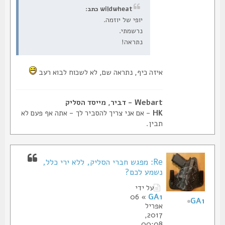
wildwheat כתב:
יופי של יוזמה.
נרשמתי.
נתראה!
איזה כיף, נתראה שם, לא לשכוח לבוא רעב
Webart - דביר, מייסד הסליק
HK
- אם אני צריך להסביר לך - אתה אף פעם לא
תבין.
Re: מפגש חברי הסליק, ללא ירי כלל,
נשמע לכם?
על ידי
» 06
GA1
GA1
אפריל
2017,
00:08