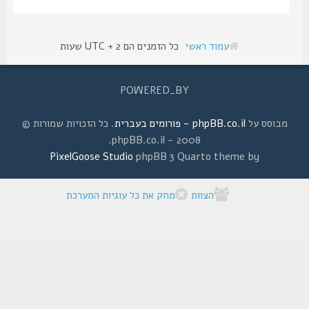
עמוד ראשי
כל הזמנים הם UTC + 2 שעות
POWERED_BY
מבוסס על
phpBB.co.il - פורומים בעברית
. כל הזכויות שמורות ©
2008 - phpBB.co.il.
PixelGoose Studio
phpBB 3 Quarto theme by
הצוות
מחק את כל עוגיות המערכת