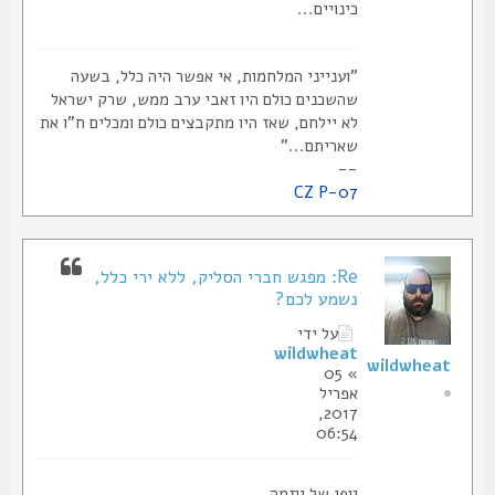
כינויים...
"וענייני המלחמות, אי אפשר היה כלל, בשעה
שהשכנים כולם היו זאבי ערב ממש, שרק ישראל
לא יילחם, שאז היו מתקבצים כולם ומכלים ח"ו את
שאריתם..."
--
CZ P-07
Re: מפגש חברי הסליק, ללא ירי כלל,
נשמע לכם?
על ידי
wildwheat
wildwheat
» 05
אפריל
2017,
06:54
יופי של יוזמה.