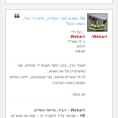
Re: מפגש חברי הסליק, ללא ירי כלל,
נשמע לכם?
על ידי
Webart
Webart
» 17 אפריל
2017,
09:42
לצערי הרב, עקב חוסר הענות די מוחלט, אנו
נאלצים לבטל את הארוע.
כל מי ששילם מראש, כפי שהתבקש, יזוכה במלוא
הסכום בשעה הקרובה.
חג שמח.
Webart - דביר, מייסד הסליק
HK
- אם אני צריך להסביר לך - אתה אף פעם לא