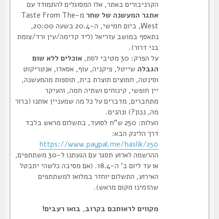
הקרניבורים באתר, אלו המסוגלים להתמודד עם
אתגר המעשנה של שחר
מ-Taste From The
West, ביום חמישי, ה-20.4 בשעה 20:00,
נתאסף במושב עזריאל (ליד קדימה/עין ורד/צומת
בני דרור).
על הפרק: 30 מטיבי לסת,
אוכלים ללא שום
הגבלה
שייטל, פיקניה, עוף, אסאדו, אנטריקוט
וסינטה, חמוצים תוצרת בית, תוספות מהמעשנה,
יין חופשי, קינוחים ושתיה חמה, והעיקר
מתחברים, מדברים על כל מה שמעניין אותנו (ברור
מה, נכון?) ונהנים.
העלות: 250 ש"ח לסועד, בתשלום מראש בלבד
דרך הלינק הבא:
https://www.paypal.me/haslik/250
ההרשמה לארוע תסגר עם הגעתנו ל-30 משתתפים,
או עד ליום ב' ה-18.4. (אם מסיבה כלשהי יתבטל
האירוע, התשלום יוחזר במלואו למשתתפים
שהזמינו מקום מראש).
מקווים לראותכם בקרוב, בואו רעבים!