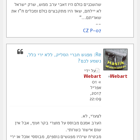
שהשכנים כולם היו זאבי ערב ממש, שרק ישראל
לא יילחם, שאז היו מתקבצים כולם ומכלים ח"ו את
שאריתם..."
--
CZ P-07
Re: מפגש חברי הסליק, ללא ירי כלל,
נשמע לכם?
על ידי
Webart
Webart
» 01
אפריל
2017,
22:09
לצערי, לא.
הערב אמנם מבוסס על מוצרי בקר ועוף, אבל אין
שום אישור כשרותי.
מבטיח שיהיו מפגשים נוספים, מבוססי אוכל או ירי