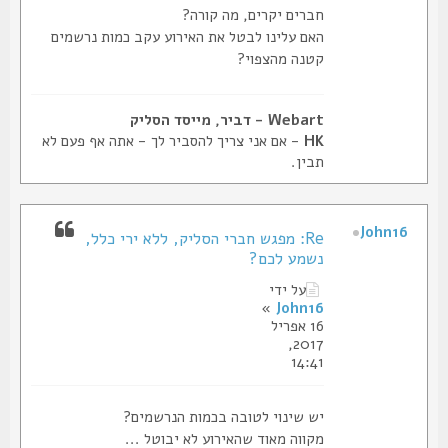
חברים יקרים, מה קורה?
האם עלינו לבטל את האירוע עקב כמות נרשמים
קטנה מהצפוי?
Webart - דביר, מייסד הסליק
HK
- אם אני צריך להסביר לך - אתה אף פעם לא
תבין.
John16
Re: מפגש חברי הסליק, ללא ירי כלל,
נשמע לכם?
על ידי
»
John16
16 אפריל
2017,
14:41
יש שינוי לטובה בכמות הנרשמים?
מקווה מאוד שהאירוע לא יבוטל ...