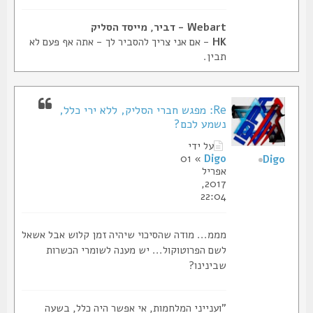
Webart - דביר, מייסד הסליק
HK
- אם אני צריך להסביר לך - אתה אף פעם לא
תבין.
Re: מפגש חברי הסליק, ללא ירי כלל,
נשמע לכם?
על ידי
» 01
Digo
Digo
אפריל
2017,
22:04
מממ... מודה שהסיכוי שיהיה זמן קלוש אבל אשאל
לשם הפרוטוקול... יש מענה לשומרי הכשרות
שבינינו?
"וענייני המלחמות, אי אפשר היה כלל, בשעה