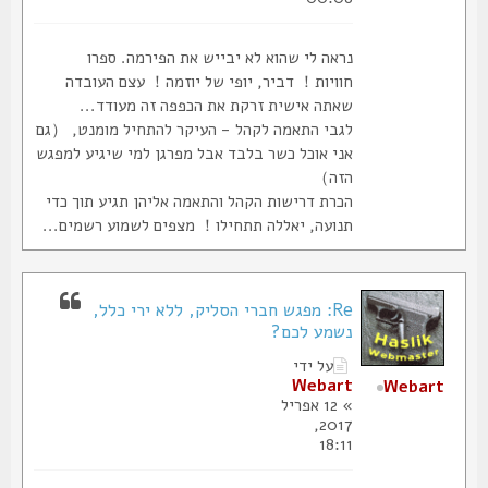
נראה לי שהוא לא יבייש את הפירמה. ספרו
חוויות！ דביר, יופי של יוזמה！ עצם העובדה
שאתה אישית זרקת את הכפפה זה מעודד...
לגבי התאמה לקהל - העיקר להתחיל מומנט, （גם
אני אוכל כשר בלבד אבל מפרגן למי שיגיע למפגש
הזה）
הכרת דרישות הקהל והתאמה אליהן תגיע תוך כדי
תנועה, יאללה תתחילו！ מצפים לשמוע רשמים...
Re: מפגש חברי הסליק, ללא ירי כלל,
נשמע לכם?
על ידי
Webart
Webart
» 12 אפריל
2017,
18:11