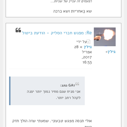
לפעמים זה עניין של שניות...
שא בְּאחריות ושא ברכה
Re: מפגש חברי הסליק - הודעת ביטול
על ידי
גיל7
» 28
גיל7
אפריל
2017,
16:53
GA1 כתב:
אני מניח שגם מחיר נמוך יותר יפנה
לקהל רחב יותר.
אולי תנסה מפגש טבעוני. שמעתי שזה הולך חזק
היום