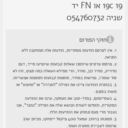
19c 19 או FN יד
ה 054760732
חוקי הפורום
1. אין לפרסם הודעות מסחריות, הודעות אלה תמחקנה ללא
התראה.
2. פרסמו פרטים שיחסכו שאלות קבועות שיופיעו מייד, דגם
מדוייק, מחיר (כן, מחיר, הרי ממילא השאלה כמה תצוץ, וזה לא
סוד שמור), גמישות במחיר, תוספות קבועות ותוספות אפשריות.
3. בכותרת ההודעה ציינו את המילה "למכירה" או "מחפש" או
משהו בסגנון.
4. כשסיימתם, במזל-טוב את העסקה, ערכו את ההודעה
המקורית, והוסיפו לשורת הנושא שלה את המילה "נמכר", אנו
נעבור מדי פעם ונמחק את ההודעות הללו.
5. תמונות ברוחב שמעל 400 פיקסל יימחקו, מכיוון שהן
גורמות לשבירת מסגרת האתר.