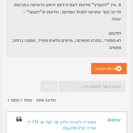
6. אין "להקפיץ" הודעות לשם קידומן לראש הרשימה בתכיפות
חריגה (כפי שתראה למנהל הפורום), הודעות ש"יוקפצו" -
ינעלו.
לסיכום:
לא מסחרי, כותרת מתאימה, פרטים מלאים ומחיר, תמונה ברוחב
מתאים
פרסם תגובה
הודעה אחת
|
עמוד
1
מתוך
1
bdror
מעוניין לקנות גלוק 19c 19 או FN יד
שניה 054760732