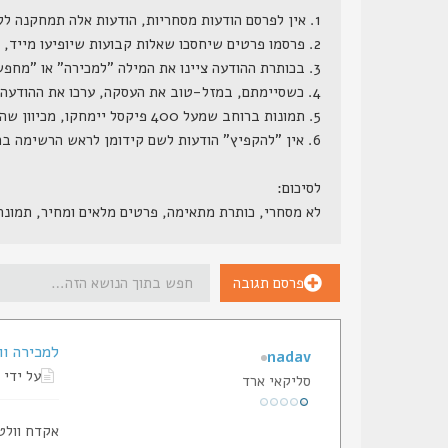
1. אין לפרסם הודעות מסחריות, הודעות אלה תמחקנה ללא התראה.
2. פרסמו פרטים שיחסכו שאלות קבועות שיופיעו מייד, דגם מדוייק, מחיר (כן, מחיר, הרי ממילא השאלה כמה תצוץ, וזה לא סוד שמור), גמישות במחיר, תוספות קבועות ותוספות אפשריות.
3. בכותרת ההודעה ציינו את המילה "למכירה" או "מחפש" או משהו בסגנון.
4. כשסיימתם, במזל-טוב את העסקה, ערכו את ההודעה המקורית, והוסיפו לשורת הנושא שלה את המילה "נמכר", אנו נעבור מדי פעם ונמחק את ההודעות הללו.
5. תמונות ברוחב שמעל 400 פיקסל יימחקו, מכיוון שהן גורמות לשבירת מסגרת האתר.
6. אין "להקפיץ" הודעות לשם קידומן לראש הרשימה בתכיפות חריגה (כפי שתראה למנהל הפורום), הודעות ש"יוקפצו" - ינעלו.
לסיכום:
לא מסחרי, כותרת מתאימה, פרטים מלאים ומחיר, תמונ
פרסם תגובה
למכירה וולטר 9 מ
nadav
על ידי
סליקאי ארד
אקדח וולטר גרמני 9 מ"מ קצר עם ציפוי  T