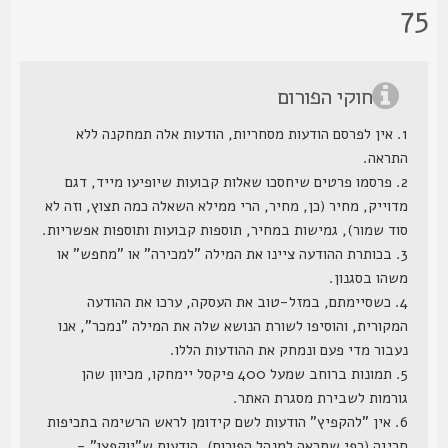
7
חוקי הפורום
1. אין לפרסם הודעות מסחריות, הודעות אלה תמחקנה ללא
התראה.
2. פרסמו פרטים שיחסכו שאלות קבועות שיופיעו מייד, דגם
מדוייק, מחיר (כן, מחיר, הרי ממילא השאלה כמה תצוץ, וזה לא
סוד שמור), גמישות במחיר, תוספות קבועות ותוספות אפשריות.
3. בכותרת ההודעה ציינו את המילה "למכירה" או "מחפש" או
משהו בסגנון.
4. כשסיימתם, במזל-טוב את העסקה, ערכו את ההודעה
המקורית, והוסיפו לשורת הנושא שלה את המילה "נמכר", אנו
נעבור מדי פעם ונמחק את ההודעות הללו.
5. תמונות ברוחב שמעל 400 פיקסל יימחקו, מכיוון שהן
גורמות לשבירת מסגרת האתר.
6. אין "להקפיץ" הודעות לשם קידומן לראש הרשימה בתכיפות
חריגה (כפי שתראה למנהל הפורום), הודעות ש"יוקפצו" -