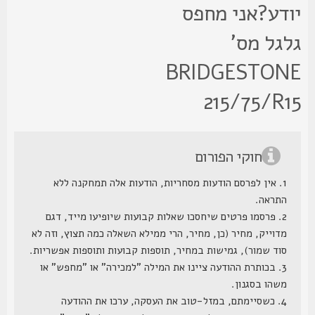
ודע?אני מחפס
לגל מס'
BRIDGESTON
215/75/R1
חוקי הפורום
1. אין לפרסם הודעות מסחריות, הודעות אלה תמחקנה ללא
התראה.
2. פרסמו פרטים שיחסכו שאלות קבועות שיופיעו מייד, דגם
מדוייק, מחיר (כן, מחיר, הרי ממילא השאלה כמה תצוץ, וזה לא
סוד שמור), גמישות במחיר, תוספות קבועות ותוספות אפשריות.
3. בכותרת ההודעה ציינו את המילה "למכירה" או "מחפש" או
משהו בסגנון.
4. כשסיימתם, במזל-טוב את העסקה, ערכו את ההודעה