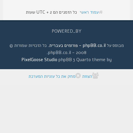
עמוד ראשי
כל הזמנים הם UTC + 2 שעות
POWERED_BY
מבוסס על
phpBB.co.il - פורומים בעברית
. כל הזכויות שמורות ©
2008 - phpBB.co.il.
PixelGoose Studio
phpBB 3 Quarto theme by
הצוות
מחק את כל עוגיות המערכת