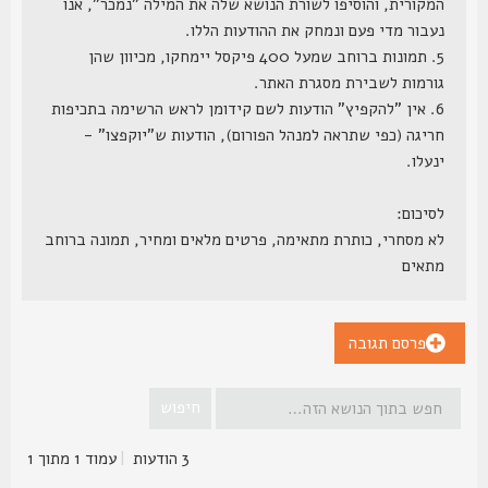
המקורית, והוסיפו לשורת הנושא שלה את המילה "נמכר", אנו
נעבור מדי פעם ונמחק את ההודעות הללו.
5. תמונות ברוחב שמעל 400 פיקסל יימחקו, מכיוון שהן
גורמות לשבירת מסגרת האתר.
6. אין "להקפיץ" הודעות לשם קידומן לראש הרשימה בתכיפות
חריגה (כפי שתראה למנהל הפורום), הודעות ש"יוקפצו" -
ינעלו.
לסיכום:
לא מסחרי, כותרת מתאימה, פרטים מלאים ומחיר, תמונה ברוחב
מתאים
פרסם תגובה
3 הודעות
|
עמוד
1
מתוך
1