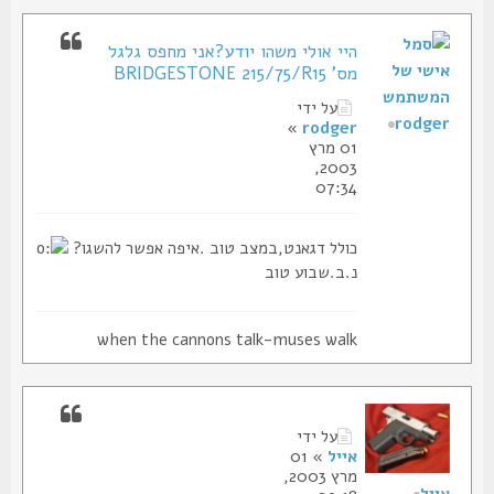
היי אולי משהו יודע?אני מחפס גלגל
מס' BRIDGESTONE 215/75/R15
על ידי
rodger
»
rodger
01 מרץ
2003,
07:34
כולל דגאנט,במצב טוב .איפה אפשר להשגו?
נ.ב.שבוע טוב
when the cannons talk-muses walk
על ידי
אייל
» 01
מרץ 2003,