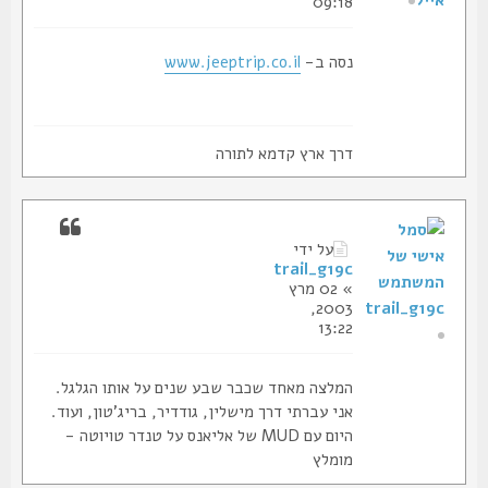
אייל
09:18
נסה ב-
www.jeeptrip.co.il
דרך ארץ קדמא לתורה
על ידי
trail_g19c
» 02 מרץ
2003,
trail_g19c
13:22
המלצה מאחד שכבר שבע שנים על אותו הגלגל.
אני עברתי דרך מישלין, גודדיר, בריג'טון, ועוד.
היום עם MUD של אליאנס על טנדר טויוטה -
מומלץ