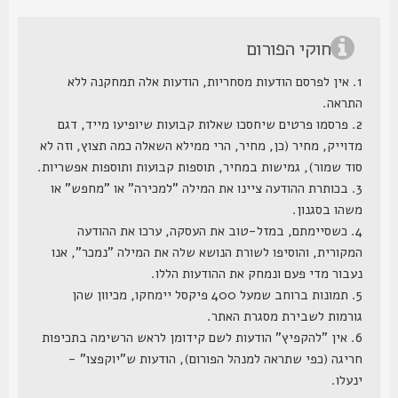
חוקי הפורום
1. אין לפרסם הודעות מסחריות, הודעות אלה תמחקנה ללא
התראה.
2. פרסמו פרטים שיחסכו שאלות קבועות שיופיעו מייד, דגם
מדוייק, מחיר (כן, מחיר, הרי ממילא השאלה כמה תצוץ, וזה לא
סוד שמור), גמישות במחיר, תוספות קבועות ותוספות אפשריות.
3. בכותרת ההודעה ציינו את המילה "למכירה" או "מחפש" או
משהו בסגנון.
4. כשסיימתם, במזל-טוב את העסקה, ערכו את ההודעה
המקורית, והוסיפו לשורת הנושא שלה את המילה "נמכר", אנו
נעבור מדי פעם ונמחק את ההודעות הללו.
5. תמונות ברוחב שמעל 400 פיקסל יימחקו, מכיוון שהן
גורמות לשבירת מסגרת האתר.
6. אין "להקפיץ" הודעות לשם קידומן לראש הרשימה בתכיפות
חריגה (כפי שתראה למנהל הפורום), הודעות ש"יוקפצו" -
ינעלו.