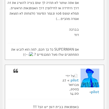
אם אתה שוטר לא תהיה לך שום בעיה להשיג את זה
דרך היחידה או לחילופין דרך האפסנאות הראשית.
תמלא טופס 106 ונגמר הסיפור (ולפחות לא הוצאת
אגורה מהכיס...)
בברכה
דוד
אם SUPERMAN כל כך חכם, למה הוא לובש את
התחתונים שלו מעל המכנסיים ?
)
על ידי
» 27
pilot
פברואר
2003,
pilot
14:20
באפסנאות בבית דגון יש הכל !!!