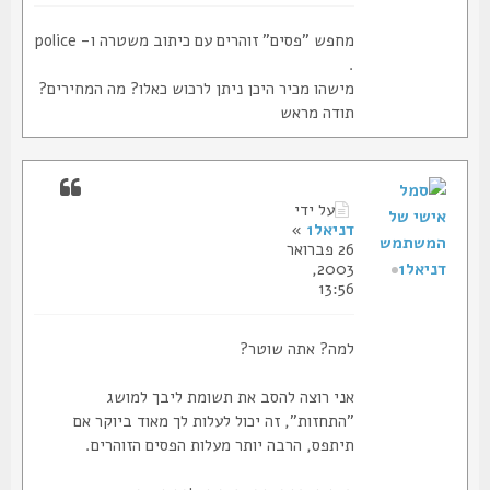
מחפש "פסים" זוהרים עם כיתוב משטרה ו- police
.
מישהו מכיר היכן ניתן לרכוש כאלו? מה המחירים?
תודה מראש
על ידי
דניאל1
»
26 פברואר
דניאל1
2003,
13:56
למה? אתה שוטר?
אני רוצה להסב את תשומת ליבך למושג
"התחזות", זה יכול לעלות לך מאוד ביוקר אם
תיתפס, הרבה יותר מעלות הפסים הזוהרים.