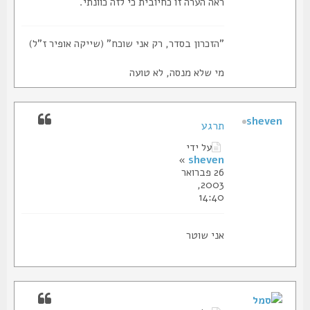
ראה הערה זו כחיובית כי לזה כוונתי.
"הזכרון בסדר, רק אני שוכח" (שייקה אופיר ז"ל)
מי שלא מנסה, לא טועה
sheven
תרגע
על ידי
»
sheven
26 פברואר
2003,
14:40
אני שוטר