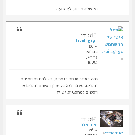
מי שלא מנסה, לא טועה
על ידי
trail_g19c
» 26
trail_g19c
פברואר
2003,
16:54
נסה בפייר סנטר בנתניה, יש להם גם ווסטים
זוהרים. מעבר לזה כל יצרן ווסטים זוהרים או
ווסטים למחסניות יש לו
על ידי
יאיר אדרי
» 26
יאיר אדרי