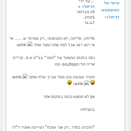
על ידי
דניאל1
»
26 פברואר
דניאל1
2003,
14:47
סליחה, סליחה, לא התכוונתי, רק אמרתי ש...... אי
אי רגע רגע אבל למה אתה עוצר אותי
נסה בחנות המפעל של "חגור" בפ"ת א.ת. קריית
אריה טל:03-9248990
ותגיד שמשה כהן מתל אביב שלח אותך
אם לא תמצא ננסה במקום אחר
בהצלחה
"הזכרון בסדר, רק אני שוכח" (שייקה אופיר ז"ל)