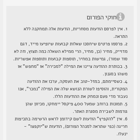
חוקי הפורום
1. אין לפרסם הודעות מסחריות, הודעות אלה תמחקנה ללא
התראה.
2. פרסמו פרטים שיחסכו שאלות קבועות שיופיעו מייד, דגם
מדוייק, מחיר (כן, מחיר, הרי ממילא השאלה כמה תצוץ, וזה לא
סוד שמור), גמישות במחיר, תוספות קבועות ותוספות אפשריות.
3. בכותרת ההודעה ציינו את המילה "למכירה" או "מחפש" או
משהו בסגנון.
4. כשסיימתם, במזל-טוב את העסקה, ערכו את ההודעה
המקורית, והוסיפו לשורת הנושא שלה את המילה "נמכר", אנו
נעבור מדי פעם ונמחק את ההודעות הללו.
5. תמונות ברוחב שמעל 400 פיקסל יימחקו, מכיוון שהן
גורמות לשבירת מסגרת האתר.
6. אין "להקפיץ" הודעות לשם קידומן לראש הרשימה בתכיפות
חריגה (כפי שתראה למנהל הפורום), הודעות ש"יוקפצו" -
ינעלו.