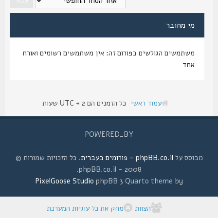
מי מחובר
משתמשים הגולשים בפורום זה: אין משתמשים רשומים ואורח
אחד
עמוד ראשי
כל הזמנים הם UTC + 2 שעות
POWERED_BY
מבוסס על
phpBB.co.il - פורומים בעברית
. כל הזכויות שמורות ©
2008 - phpBB.co.il.
PixelGoose Studio
phpBB 3 Quarto theme by
הצוות
מחק את כל עוגיות המערכת