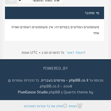
מי מחובר
משתמשים הגולשים בפורום זה: אין משתמשים רשומים ואורח
אחד
עמוד ראשי
כל הזמנים הם UTC + 2 שעות
POWERED_BY
מבוסס על
phpBB.co.il - פורומים בעברית
. כל הזכויות שמורות ©
2008 - phpBB.co.il.
PixelGoose Studio
phpBB 3 Quarto theme by
הצוות
מחק את כל עוגיות המערכת