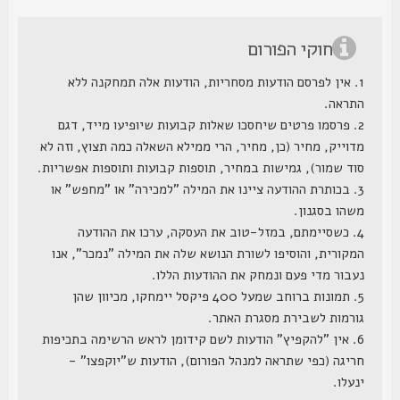
חוקי הפורום
1. אין לפרסם הודעות מסחריות, הודעות אלה תמחקנה ללא
התראה.
2. פרסמו פרטים שיחסכו שאלות קבועות שיופיעו מייד, דגם
מדוייק, מחיר (כן, מחיר, הרי ממילא השאלה כמה תצוץ, וזה לא
סוד שמור), גמישות במחיר, תוספות קבועות ותוספות אפשריות.
3. בכותרת ההודעה ציינו את המילה "למכירה" או "מחפש" או
משהו בסגנון.
4. כשסיימתם, במזל-טוב את העסקה, ערכו את ההודעה
המקורית, והוסיפו לשורת הנושא שלה את המילה "נמכר", אנו
נעבור מדי פעם ונמחק את ההודעות הללו.
5. תמונות ברוחב שמעל 400 פיקסל יימחקו, מכיוון שהן
גורמות לשבירת מסגרת האתר.
6. אין "להקפיץ" הודעות לשם קידומן לראש הרשימה בתכיפות
חריגה (כפי שתראה למנהל הפורום), הודעות ש"יוקפצו" -
ינעלו.