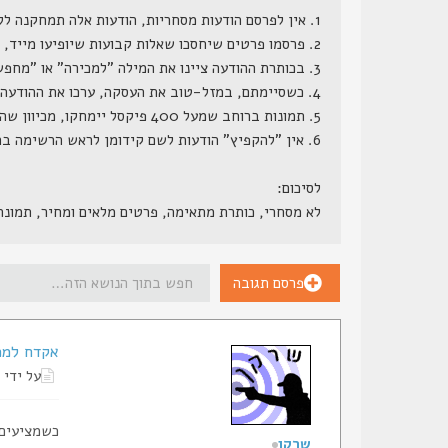
1. אין לפרסם הודעות מסחריות, הודעות אלה תמחקנה ללא התראה.
2. פרסמו פרטים שיחסכו שאלות קבועות שיופיעו מייד, דגם מדוייק, מחיר (כן, מחיר, הרי ממילא השאלה כמה תצוץ, וזה לא סוד שמור), גמישות במחיר, תוספות קבועות ותוספות אפשריות.
3. בכותרת ההודעה ציינו את המילה "למכירה" או "מחפש" או משהו בסגנון.
4. כשסיימתם, במזל-טוב את העסקה, ערכו את ההודעה המקורית, והוסיפו לשורת הנושא שלה את המילה "נמכר", אנו נעבור מדי פעם ונמחק את ההודעות הללו.
5. תמונות ברוחב שמעל 400 פיקסל יימחקו, מכיוון שהן גורמות לשבירת מסגרת האתר.
6. אין "להקפיץ" הודעות לשם קידומן לראש הרשימה בתכיפות חריגה (כפי שתראה למנהל הפורום), הודעות ש"יוקפצו" - ינעלו.
לסיכום:
לא מסחרי, כותרת מתאימה, פרטים מלאים ומחיר, תמונ
פרסם תגובה
אקדח למכ
על ידי
כשמציעים 
שרקן