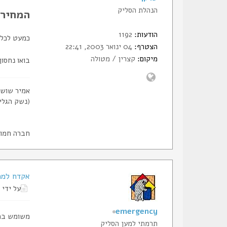
הנהלת הסליק
המחיר.
הודעות:
1192
כמעט לכל 
הצטרף:
04 ינואר 2003, 22:41
מיקום:
קצרין / מטולה
בואו נחסו
אמיר שושנ
(נשק הגלי
חברה חמוש
אקדח למכ
על ידי
emergency
משומש במצ
תרמתי למען הסליק