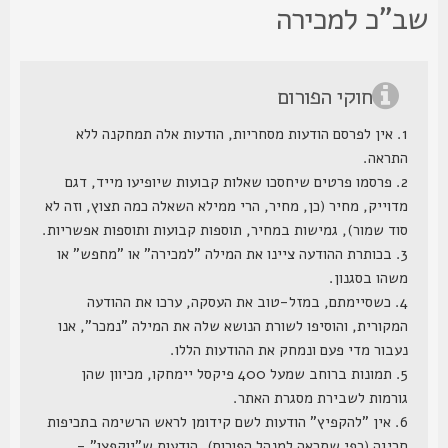
ב"כ למכירה
חוקי הפורום
1. אין לפרסם הודעות מסחריות, הודעות אלה תמחקנה ללא
התראה.
2. פרסמו פרטים שיחסכו שאלות קבועות שיופיעו מייד, דגם
מדוייק, מחיר (כן, מחיר, הרי ממילא השאלה כמה תצוץ, וזה לא
סוד שמור), גמישות במחיר, תוספות קבועות ותוספות אפשריות.
3. בכותרת ההודעה ציינו את המילה "למכירה" או "מחפש" או
משהו בסגנון.
4. כשסיימתם, במזל-טוב את העסקה, ערכו את ההודעה
המקורית, והוסיפו לשורת הנושא שלה את המילה "נמכר", אנו
נעבור מדי פעם ונמחק את ההודעות הללו.
5. תמונות ברוחב שמעל 400 פיקסל יימחקו, מכיוון שהן
גורמות לשבירת מסגרת האתר.
6. אין "להקפיץ" הודעות לשם קידומן לראש הרשימה בתכיפות
חריגה (כפי שתראה למנהל הפורום), הודעות ש"יוקפצו" -