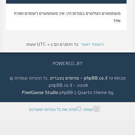
משתמשים הגולשים בפורום זה: אין משתמשים רשומים ואורח
אחד
עמוד ראשי
כל הזמנים הם UTC + 2 שעות
POWERED_BY
מבוסס על
phpBB.co.il - פורומים בעברית
. כל הזכויות שמורות ©
2008 - phpBB.co.il.
PixelGoose Studio
phpBB 3 Quarto theme by
הצוות
מחק את כל עוגיות המערכת