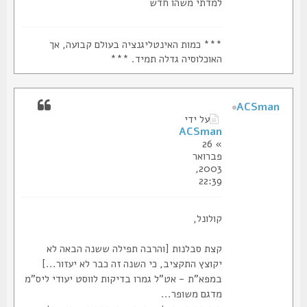
למדתי משהו חדש
*** כמות האינטליגנציה בעולם קבועה, אך
האוכלוסיה גדלה תמיד. ***
ACSman
על ידי
ACSman
» 26
פברואר
2003,
22:39
קולונל,
קצת סבלנות [והרבה תפילה ששנה הבאה לא
יקוצץ התקציב, כי השנה זה כבר לא יעזור...]
במפא"ת - אט"ל גמרו בדיקות לווסט יעודי ליס"מ
מדגם משופר...