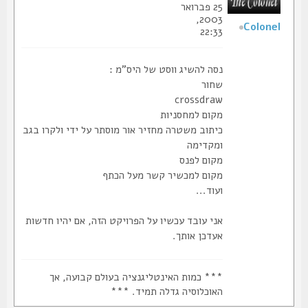
25 פברואר
2003,
Colonel
22:33
נסה להשיג ווסט של היס"מ :
שחור
crossdraw
מקום למחסניות
כיתוב משטרה מחזיר אור מוסתר על ידי ולקרו בגב
ומקדימה
מקום לפנס
מקום למכשיר קשר מעל הכתף
ועוד...
אני עובד עכשיו על הפרויקט הזה, אם יהיו חדשות
אעדכן אותך.
*** כמות האינטליגנציה בעולם קבועה, אך
האוכלוסיה גדלה תמיד. ***