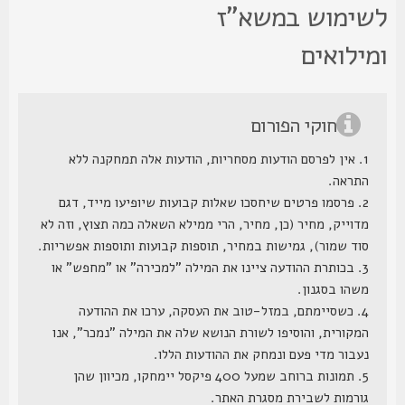
שימוש במשא"ז
מילואים
חוקי הפורום
1. אין לפרסם הודעות מסחריות, הודעות אלה תמחקנה ללא
התראה.
2. פרסמו פרטים שיחסכו שאלות קבועות שיופיעו מייד, דגם
מדוייק, מחיר (כן, מחיר, הרי ממילא השאלה כמה תצוץ, וזה לא
סוד שמור), גמישות במחיר, תוספות קבועות ותוספות אפשריות.
3. בכותרת ההודעה ציינו את המילה "למכירה" או "מחפש" או
משהו בסגנון.
4. כשסיימתם, במזל-טוב את העסקה, ערכו את ההודעה
המקורית, והוסיפו לשורת הנושא שלה את המילה "נמכר", אנו
נעבור מדי פעם ונמחק את ההודעות הללו.
5. תמונות ברוחב שמעל 400 פיקסל יימחקו, מכיוון שהן
גורמות לשבירת מסגרת האתר.