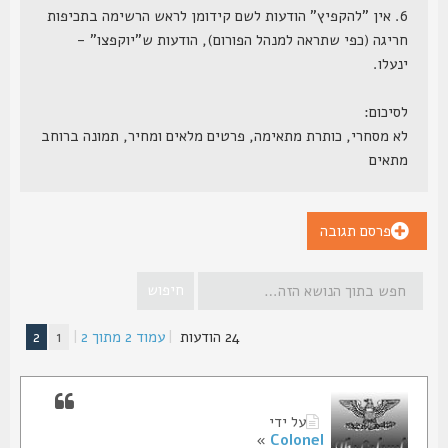
6. אין "להקפיץ" הודעות לשם קידומן לראש הרשימה בתכיפות
חריגה (כפי שתראה למנהל הפורום), הודעות ש"יוקפצו" -
ינעלו.
לסיכום:
לא מסחרי, כותרת מתאימה, פרטים מלאים ומחיר, תמונה ברוחב
מתאים
פרסם תגובה
24 הודעות
|
עמוד
2
מתוך
2
|
1
2
על ידי
»
Colonel