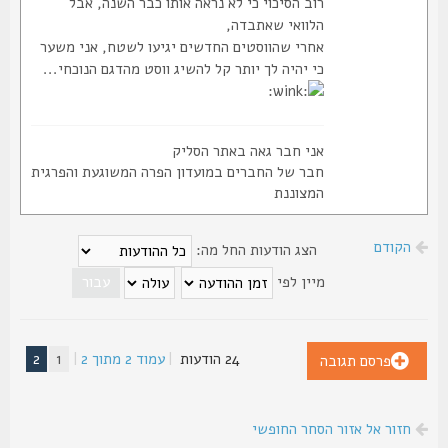
רוב הסיכוי כי לא נראה אותו כבר השנה, אבל
הלוואי שאתבדה,
אחרי שהווסטים החדשים יגיעו לשטח, אני משער
כי יהיה לך יותר קל להשיג ווסט מהדגם הנוכחי...
אני חבר גאה באתר הסליק
חבר של החברים במועדון הפרה המשוגעת והפרגית
המצוננת
הקודם
הצג הודעות החל מה:
מיין לפי
24 הודעות
|
עמוד
2
מתוך
2
|
1
2
פרסם תגובה
חזור אל אזור הסחר החופשי