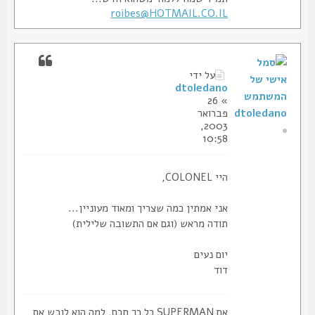
roibes@HOTMAIL.CO.IL
על ידי
dtoledano
» 26
dtoledano
פברואר
2003,
10:58
היי COLONEL,
אני אמתין כמה שצריך ומאוד מעוניין...
תודה מראש (וגם אם התשובה שלילית)
יום נעים
דוד
אם SUPERMAN כל כך חכם, למה הוא לובש את