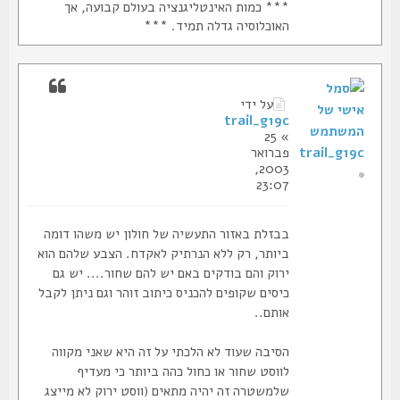
*** כמות האינטליגנציה בעולם קבועה, אך
האוכלוסיה גדלה תמיד. ***
על ידי
trail_g19c
» 25
trail_g19c
פברואר
2003,
23:07
בבזלת באזור התעשיה של חולון יש משהו דומה
ביותר, רק ללא הנרתיק לאקדח. הצבע שלהם הוא
ירוק והם בודקים באם יש להם שחור.... יש גם
כיסים שקופים להכניס כיתוב זוהר וגם ניתן לקבל
אותם..
הסיבה שעוד לא הלכתי על זה היא שאני מקווה
לווסט שחור או כחול כהה ביותר כי מעדיף
שלמשטרה זה יהיה מתאים (ווסט ירוק לא מייצג