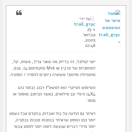
על ידי
trail_g19c
» 25
trail_g19c
פברואר
2003,
22:46
יופי קולונל, זה בדיוק מה שאני צריך, פשוט, קל,
למחסניות של קרבין או M16 (מקסימום 4), פנס,
מוטורולה וסימוני משטרה ניתנים להסרה / הסתרה.
השימוש העיקרי הוא למשא"ז רכוב (בתור נהג
4X4) ורגלי וכן מילואים, כאשר הכיתוב מוסתר או
מוסר.
ראיתי גם הודעה על בול ואבדוק בהקדם אבל נשמע
יותר כמו הווסט שראיתי בכוונות טובות בנתניה,
יותר מידי דברים שנעשה דומה יותר לווסט צבאי