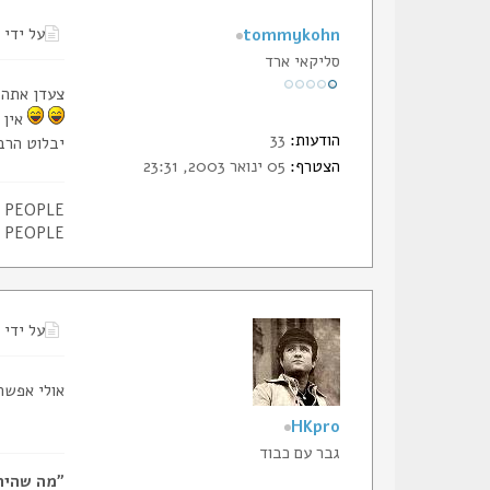
על ידי
tommykohn
סליקאי ארד
צעדן אתה 
אין מקום ל M6מתחת 
הודעות:
33
יבלוט הרב
הצטרף:
05 ינואר 2003, 23:31
L PEOPLE
L PEOPLE
על ידי
אולי אפשר להתקין
HKpro
גבר עם כבוד
"מה שהיה