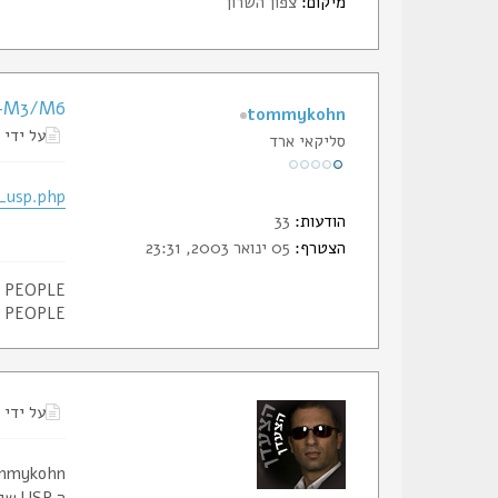
מיקום:
צפון השרון
+M3/M6
tommykohn
על ידי
סליקאי ארד
_usp.php
הודעות:
33
הצטרף:
05 ינואר 2003, 23:31
L PEOPLE
L PEOPLE
על ידי
tommykohn אתה מוכתר בזאת למאתר 
ה USP שלי, שזמן רב חיפשתי מתאם עבורו כנראה עובר דירה.