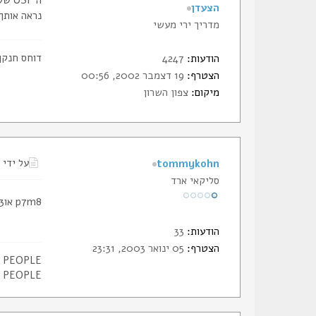
הצעדן
נראה אותך מוצא לי מתאם ל P7 (הצעיר ב
מדריך ירי מעשי
דוחס חנקן
הודעות:
4247
הצטרף:
19 דצמבר 2002, 00:56
מיקום:
צפון השרון
על ידי
tommykohn
סליקאי ארד
p7m8 אוp7m13?
הודעות:
33
הצטרף:
05 ינואר 2003, 23:31
L PEOPLE
L PEOPLE