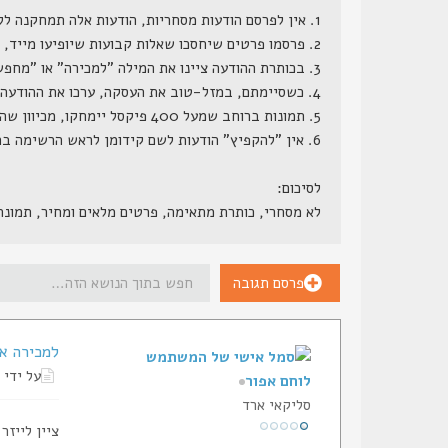
1. אין לפרסם הודעות מסחריות, הודעות אלה תמחקנה ללא התראה.
2. פרסמו פרטים שיחסכו שאלות קבועות שיופיעו מייד, דגם מדוייק, מחיר (כן, מחיר, הרי ממילא השאלה כמה תצוץ, וזה לא סוד שמור), גמישות במחיר, תוספות קבועות ותוספות אפשריות.
3. בכותרת ההודעה ציינו את המילה "למכירה" או "מחפש" או משהו בסגנון.
4. כשסיימתם, במזל-טוב את העסקה, ערכו את ההודעה המקורית, והוסיפו לשורת הנושא שלה את המילה "נמכר", אנו נעבור מדי פעם ונמחק את ההודעות הללו.
5. תמונות ברוחב שמעל 400 פיקסל יימחקו, מכיוון שהן גורמות לשבירת מסגרת האתר.
6. אין "להקפיץ" הודעות לשם קידומן לראש הרשימה בתכיפות חריגה (כפי שתראה למנהל הפורום), הודעות ש"יוקפצו" - ינעלו.
לסיכום:
לא מסחרי, כותרת מתאימה, פרטים מלאים ומחיר, תמונ
פרסם תגובה
למכירה או 
על ידי
לוחם אפור
סליקאי ארד
ציין לייזר M6 הנחשב לאחד הטובים הכולל פנס טקטי וכמובן ציין