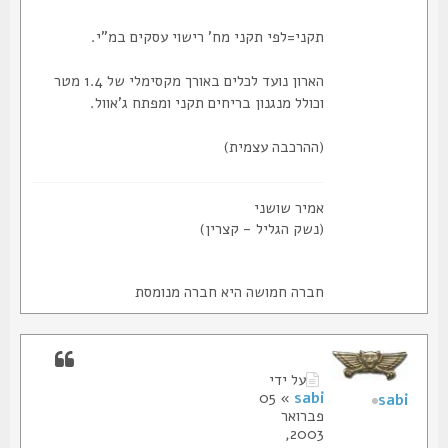
תקני=לפי תקני מח' רישוי עסקים במ"י.
הארון נועד לכלים באורך מקסימלי של 1.4 מטר
וכולל מנגנון בריחים תקני ומפתח ג'אוול.
(ההרכבה עצמית)
אמיר שושני
(נשק הגליל - קצרין)
חברה חמושה היא חברה מנומסת
על ידי
» 05
sabi
sabi
פברואר
2003,