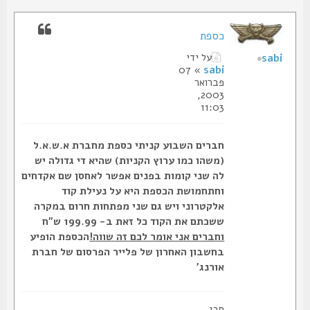
כספת
על ידי
sabi
» 07
sabi
פברואר
2003,
11:03
חברים השבוע קניתי כספת מחברת א.ש.א.ל
(משהו כמו ערוץ הקניות) שהיא די גדולה יש
לה שני קומות בפנים אפשר לאחסן שם אקדחים
וחתחמושת הכספת היא על נעילת קוד
אלקטרוני ויש גם שני מפתחות חרום במקרה
ששכתם את הקוד כל זאת ב- 199.99 ש"ח
וחברים אני אומר לכם זה שווה!
הכספת הופיע
בחשבון האחרון של פלייר הפרסום של חברת
אורנג'
סבי