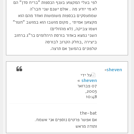
לפי בעלי המקצוע בענף הכספות "בריח סדן" הם
לא מי יודע מה . אולם ישנם שני חבר'ה
שמתעסקים בכספות משומשות ואחד מהם הוא
מקצוען אמיתי , מקום מושבו הוא במושב "חגור"
ושמו צביקה, (לא מהזולים)
השני נמצא באזור בורסת היהלומים בר"ג ברחוב
ביצירה ,בחלק הקרוב לבורסה
טלפונים בהמשך אם תרצה.
sheven
על ידי
»
sheven
07 פברואר
2003,
10:48
the-bat
אם אפשר פרטים נוספים אני אשמח.
ותודה מראש