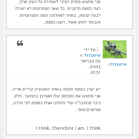
אני מחפש פתרון רציני לשמירה על נשק ארוך,
רצוי כספת תיקנית. כל שאר הפתרונות לא יועילו
לבעל הנשק, באזור לאחרונה המון התפרצויות
והבחור לחוץ מאוד, רוצה כספת.
על ידי
אישגדול
»
05 פברואר
אישגדול
2003,
22:51
יש יצרן בפתח תקווה באזור התעשיה קריית אריה.
אני מחפש את הטלפון שלו ואעדכן בהמשך. חלק
ניכר מהחבר'ה שלי הזמינו אצלו כספות לפי מידה,
ומרוצים מאד.
I think, therefore I am. I think