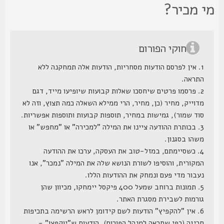
י מכיר?
חוקי הפורום
1. אין לפרסם הודעות מסחריות, הודעות אלה תמחקנה ללא
התראה.
2. פרסמו פרטים שיחסכו שאלות קבועות שיופיעו מייד, דגם
מדוייק, מחיר (כן, מחיר, הרי ממילא השאלה כמה תצוץ, וזה לא
סוד שמור), גמישות במחיר, תוספות קבועות ותוספות אפשריות.
3. בכותרת ההודעה ציינו את המילה "למכירה" או "מחפש" או
משהו בסגנון.
4. כשסיימתם, במזל-טוב את העסקה, ערכו את ההודעה
המקורית, והוסיפו לשורת הנושא שלה את המילה "נמכר", אנו
נעבור מדי פעם ונמחק את ההודעות הללו.
5. תמונות ברוחב שמעל 400 פיקסל יימחקו, מכיוון שהן
גורמות לשבירת מסגרת האתר.
6. אין "להקפיץ" הודעות לשם קידומן לראש הרשימה בתכיפות
חריגה (כפי שתראה למנהל הפורום), הודעות ש"יוקפצו" -