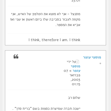
23:01
מתנצל - אני לא מוצא את הטלפון של האיש, אני
מקווה לעבור בסביבה שלו ביום ראשון או שני ואז
אביא את המספר.
I think, therefore I am. I think
מוספי עופר
על ידי
מוספי
עופר
» 07
פברואר
2003,
01:15
שלום רב
ישנה חברה שמיצרת כספות בשם "בריח סדן" .