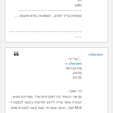
sabi
----------------------------
שמחות צריך לארגן , האסונות באים מעצמן....
--------------------------------
---
sheven
על ידי
»
sheven
09 פברואר
2003,
20:35
היי סאבי.
גם אני רכשתי כזו לאקדחים שלי, מצויינת ממש.
הבעיה שאני צריך לייעץ למישהו בקשר לכספת ל-
M16 קצר, ובמה שקניתי קצת קשה להכניס אותו.