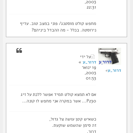
2003,
22:31
מחפש קולט מוסטנג/ פוני במצב טוב. עדיף
נירוסטה. בכלל - מה ההבדל ביניהם?
על ידי
דרור_ע
»
19 ינואר
דרור_ע
2003,
01:53
אם לא תמצא קולט תמיד אפשר ללכת על זיג
P230... אשר במקרה אני מחפש לו קונה...
כשאיש קטן עושה צל גדול,
זה סימן שהשמש שוקעת.
דרור.