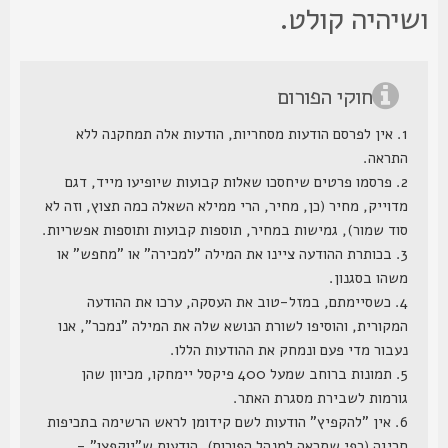
שיהיה קולט.
חוקי הפורום
1. אין לפרסם הודעות מסחריות, הודעות אלה תמחקנה ללא
התראה.
2. פרסמו פרטים שיחסכו שאלות קבועות שיופיעו מייד, דגם
מדוייק, מחיר (כן, מחיר, הרי ממילא השאלה כמה תצוץ, וזה לא
סוד שמור), גמישות במחיר, תוספות קבועות ותוספות אפשריות.
3. בכותרת ההודעה ציינו את המילה "למכירה" או "מחפש" או
משהו בסגנון.
4. כשסיימתם, במזל-טוב את העסקה, ערכו את ההודעה
המקורית, והוסיפו לשורת הנושא שלה את המילה "נמכר", אנו
נעבור מדי פעם ונמחק את ההודעות הללו.
5. תמונות ברוחב שמעל 400 פיקסל יימחקו, מכיוון שהן
גורמות לשבירת מסגרת האתר.
6. אין "להקפיץ" הודעות לשם קידומן לראש הרשימה בתכיפות
חריגה (כפי שתראה למנהל הפורום), הודעות ש"יוקפצו" -