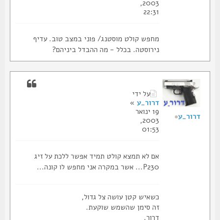
2003,
22:31
מחפש קולט מוסטנג/ פוני במצב טוב. עדיף
נירוסטה. בכלל - מה ההבדל ביניהם?
על ידי
דרור_ע
»
19 ינואר
דרור_ע
2003,
01:53
אם לא תמצא קולט תמיד אפשר ללכת על זיג
P230... אשר במקרה אני מחפש לו קונה...
כשאיש קטן עושה צל גדול,
זה סימן שהשמש שוקעת.
דרור.