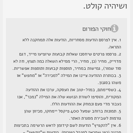
שיהיה קולט.
חוקי הפורום
1. אין לפרסם הודעות מסחריות, הודעות אלה תמחקנה ללא
התראה.
2. פרסמו פרטים שיחסכו שאלות קבועות שיופיעו מייד, דגם
מדוייק, מחיר (כן, מחיר, הרי ממילא השאלה כמה תצוץ, וזה לא
סוד שמור), גמישות במחיר, תוספות קבועות ותוספות אפשריות.
3. בכותרת ההודעה ציינו את המילה "למכירה" או "מחפש" או
משהו בסגנון.
4. כשסיימתם, במזל-טוב את העסקה, ערכו את ההודעה
המקורית, והוסיפו לשורת הנושא שלה את המילה "נמכר", אנו
נעבור מדי פעם ונמחק את ההודעות הללו.
5. תמונות ברוחב שמעל 400 פיקסל יימחקו, מכיוון שהן
גורמות לשבירת מסגרת האתר.
6. אין "להקפיץ" הודעות לשם קידומן לראש הרשימה בתכיפות
חריגה (כפי שתראה למנהל הפורום), הודעות ש"יוקפצו" -