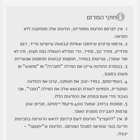
חוקי הפורום
1. אין לפרסם הודעות מסחריות, הודעות אלה תמחקנה ללא
התראה.
2. פרסמו פרטים שיחסכו שאלות קבועות שיופיעו מייד, דגם
מדוייק, מחיר (כן, מחיר, הרי ממילא השאלה כמה תצוץ, וזה לא
סוד שמור), גמישות במחיר, תוספות קבועות ותוספות אפשריות.
3. בכותרת ההודעה ציינו את המילה "למכירה" או "מחפש" או
משהו בסגנון.
4. כשסיימתם, במזל-טוב את העסקה, ערכו את ההודעה
המקורית, והוסיפו לשורת הנושא שלה את המילה "נמכר", אנו
נעבור מדי פעם ונמחק את ההודעות הללו.
5. תמונות ברוחב שמעל 400 פיקסל יימחקו, מכיוון שהן
גורמות לשבירת מסגרת האתר.
6. אין "להקפיץ" הודעות לשם קידומן לראש הרשימה בתכיפות
חריגה (כפי שתראה למנהל הפורום), הודעות ש"יוקפצו" -
ינעלו.