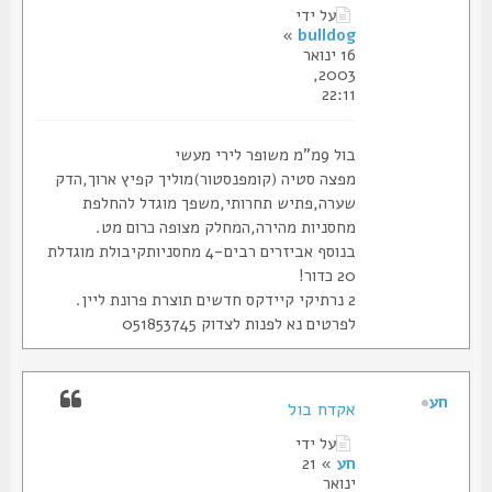
על ידי
»
bulldog
16 ינואר
2003,
22:11
בול 9מ"מ משופר לירי מעשי
מפצה סטיה (קומפנסטור)מוליך קפיץ ארוך,הדק
שערה,פתיש תחרותי,משפך מוגדל להחלפת
מחסניות מהירה,המחלק מצופה כרום מט.
בנוסף אביזרים רבים-4 מחסניותקיבולת מוגדלת
20 כדור!
2 נרתיקי קיידקס חדשים תוצרת פרונת ליין.
לפרטים נא לפנות לצדוק 051853745
חע
אקדח בול
על ידי
חע
» 21
ינואר