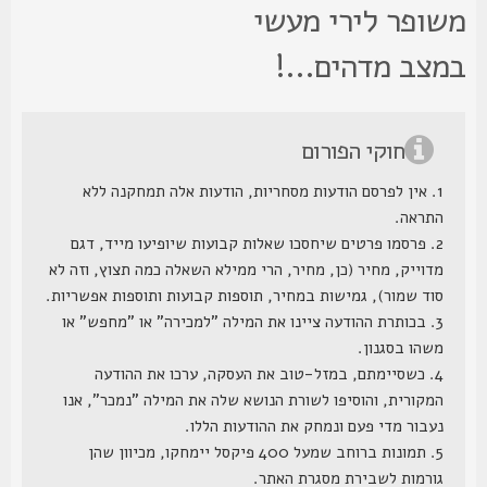
שופר לירי מעשי
מצב מדהים...!
חוקי הפורום
1. אין לפרסם הודעות מסחריות, הודעות אלה תמחקנה ללא
התראה.
2. פרסמו פרטים שיחסכו שאלות קבועות שיופיעו מייד, דגם
מדוייק, מחיר (כן, מחיר, הרי ממילא השאלה כמה תצוץ, וזה לא
סוד שמור), גמישות במחיר, תוספות קבועות ותוספות אפשריות.
3. בכותרת ההודעה ציינו את המילה "למכירה" או "מחפש" או
משהו בסגנון.
4. כשסיימתם, במזל-טוב את העסקה, ערכו את ההודעה
המקורית, והוסיפו לשורת הנושא שלה את המילה "נמכר", אנו
נעבור מדי פעם ונמחק את ההודעות הללו.
5. תמונות ברוחב שמעל 400 פיקסל יימחקו, מכיוון שהן
גורמות לשבירת מסגרת האתר.