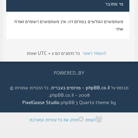
מי מחובר
משתמשים הגולשים בפורום זה: אין משתמשים רשומים ואורח
אחד
עמוד ראשי
כל הזמנים הם UTC + 2 שעות
POWERED_BY
מבוסס על
phpBB.co.il - פורומים בעברית
. כל הזכויות שמורות ©
2008 - phpBB.co.il.
PixelGoose Studio
phpBB 3 Quarto theme by
הצוות
מחק את כל עוגיות המערכת