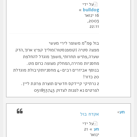
על ידי
»
bulldog
16 ינואר
2003,
22:11
בול 9מ"מ משופר לירי מעשי
מפצה סטיה (קומפנסטור)מוליך קפיץ ארוך,הדק
שערה,פתיש תחרותי,משפך מוגדל להחלפת
מחסניות מהירה,המחלק מצופה כרום מט.
בנוסף אביזרים רבים-4 מחסניותקיבולת מוגדלת
20 כדור!
2 נרתיקי קיידקס חדשים תוצרת פרונת ליין.
לפרטים נא לפנות לצדוק 051853745
חע
אקדח בול
על ידי
חע
» 21
ינואר