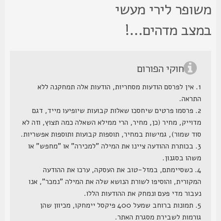
שופר לירי מעשי
מצב מדהים...!
חוקי הפורום
1. אין לפרסם הודעות מסחריות, הודעות אלה תמחקנה ללא
התראה.
2. פרסמו פרטים שיחסכו שאלות קבועות שיופיעו מייד, דגם
מדוייק, מחיר (כן, מחיר, הרי ממילא השאלה כמה תצוץ, וזה לא
סוד שמור), גמישות במחיר, תוספות קבועות ותוספות אפשריות.
3. בכותרת ההודעה ציינו את המילה "למכירה" או "מחפש" או
משהו בסגנון.
4. כשסיימתם, במזל-טוב את העסקה, ערכו את ההודעה
המקורית, והוסיפו לשורת הנושא שלה את המילה "נמכר", אנו
נעבור מדי פעם ונמחק את ההודעות הללו.
5. תמונות ברוחב שמעל 400 פיקסל יימחקו, מכיוון שהן
גורמות לשבירת מסגרת האתר.