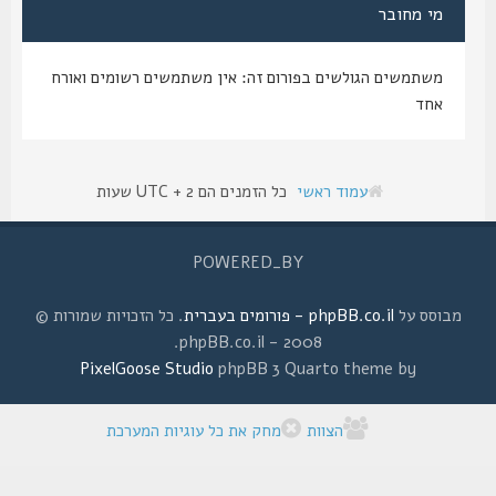
מי מחובר
משתמשים הגולשים בפורום זה: אין משתמשים רשומים ואורח
אחד
עמוד ראשי
כל הזמנים הם UTC + 2 שעות
POWERED_BY
מבוסס על
phpBB.co.il - פורומים בעברית
. כל הזכויות שמורות ©
2008 - phpBB.co.il.
PixelGoose Studio
phpBB 3 Quarto theme by
הצוות
מחק את כל עוגיות המערכת