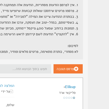
1. אין לפרסם הודעות מסחריות, הודעות אלה תמחקנה ללא התראה.
2. פרסמו פרטים שיחסכו שאלות קבועות שיופיעו מייד, דגם מדוייק, מחיר (כן, מחיר, הרי ממילא השאלה כמה תצוץ, וזה לא סוד שמור), גמישות במחיר, תוספות קבועות ותוספות אפשריות.
3. בכותרת ההודעה ציינו את המילה "למכירה" או "מחפש" או משהו בסגנון.
4. כשסיימתם, במזל-טוב את העסקה, ערכו את ההודעה המקורית, והוסיפו לשורת הנושא שלה את המילה "נמכר", אנו נעבור מדי פעם ונמחק את ההודעות הללו.
5. תמונות ברוחב שמעל 400 פיקסל יימחקו, מכיוון שהן גורמות לשבירת מסגרת האתר.
6. אין "להקפיץ" הודעות לשם קידומן לראש הרשימה בתכיפות חריגה (כפי שתראה למנהל הפורום), הודעות ש"יוקפצו" - ינעלו.
לסיכום:
לא מסחרי, כותרת מתאימה, פרטים מלאים ומחיר, תמונ
פרסם תגובה
המלצה לנ
Elikup
על ידי
סליקאי ארד
שלום,