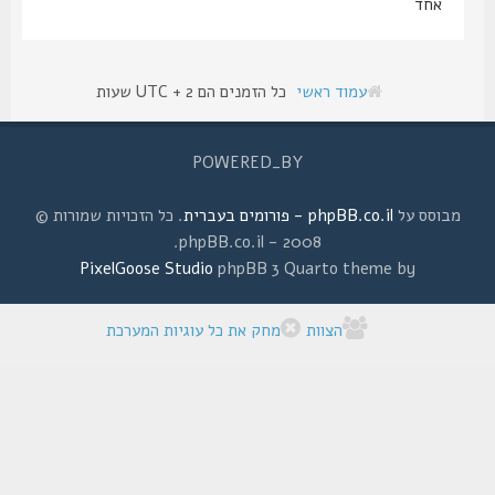
אחד
עמוד ראשי
כל הזמנים הם UTC + 2 שעות
POWERED_BY
מבוסס על
phpBB.co.il - פורומים בעברית
. כל הזכויות שמורות ©
2008 - phpBB.co.il.
PixelGoose Studio
phpBB 3 Quarto theme by
הצוות
מחק את כל עוגיות המערכת