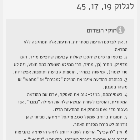
וק 19, 17, 45
חוקי הפורום
1. אין לפרסם הודעות מסחריות, הודעות אלה תמחקנה ללא
התראה.
2. פרסמו פרטים שיחסכו שאלות קבועות שיופיעו מייד, דגם
מדוייק, מחיר (כן, מחיר, הרי ממילא השאלה כמה תצוץ, וזה לא
סוד שמור), גמישות במחיר, תוספות קבועות ותוספות אפשריות.
3. בכותרת ההודעה ציינו את המילה "למכירה" או "מחפש" או
משהו בסגנון.
4. כשסיימתם, במזל-טוב את העסקה, ערכו את ההודעה
המקורית, והוסיפו לשורת הנושא שלה את המילה "נמכר", אנו
נעבור מדי פעם ונמחק את ההודעות הללו.
5. תמונות ברוחב שמעל 400 פיקסל יימחקו, מכיוון שהן
גורמות לשבירת מסגרת האתר.
6. אין "להקפיץ" הודעות לשם קידומן לראש הרשימה בתכיפות
חריגה (כפי שתראה למנהל הפורום), הודעות ש"יוקפצו" -