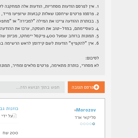
1. אין לפרסם הודעות מסחריות, הודעות אלה תמחקנה ללא התראה.
2. פרסמו פרטים שיחסכו שאלות קבועות שיופיעו מייד, דגם מדוייק, מחיר (כן, מחיר, הרי ממילא השאלה כמה תצוץ, וזה לא סוד שמור), גמישות במחיר, תוספות קבועות ותוספות אפשריות.
3. בכותרת ההודעה ציינו את המילה "למכירה" או "מחפש" או משהו בסגנון.
4. כשסיימתם, במזל-טוב את העסקה, ערכו את ההודעה המקורית, והוסיפו לשורת הנושא שלה את המילה "נמכר", אנו נעבור מדי פעם ונמחק את ההודעות הללו.
5. תמונות ברוחב שמעל 400 פיקסל יימחקו, מכיוון שהן גורמות לשבירת מסגרת האתר.
6. אין "להקפיץ" הודעות לשם קידומן לראש הרשימה בתכיפות חריגה (כפי שתראה למנהל הפורום), הודעות ש"יוקפצו" - ינעלו.
לסיכום:
לא מסחרי, כותרת מתאימה, פרטים מלאים ומחיר, תמונ
פרסם תגובה
כוונות גבוהות 
Morozov
על ידי
סליקאי ארד
200 שח