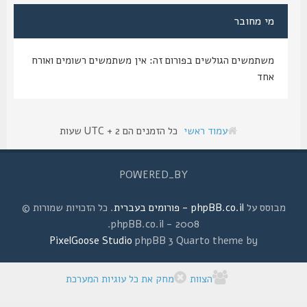
מי מחובר
משתמשים הגולשים בפורום זה: אין משתמשים רשומים ואורח
אחד
עמוד ראשי
כל הזמנים הם UTC + 2 שעות
POWERED_BY
מבוסס על
phpBB.co.il - פורומים בעברית
. כל הזכויות שמורות ©
2008 - phpBB.co.il.
PixelGoose Studio
phpBB 3 Quarto theme by
הצוות
מחק את כל עוגיות המערכת