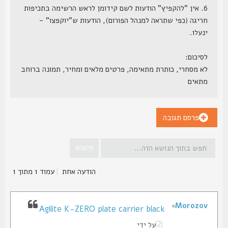
6. אין "להקפיץ" הודעות לשם קידומן לראש הרשימה בתכיפות
חריגה (כפי שתראה למנהל הפורום), הודעות ש"יוקפצו" -
ינעלו.
לסיכום:
לא מסחרי, כותרת מתאימה, פרטים מלאים ומחיר, תמונה ברוחב
מתאים
פרסם תגובה
הודעה אחת
|
עמוד
1
מתוך
1
Morozov
Agilite K-ZERO plate carrier black
על ידי