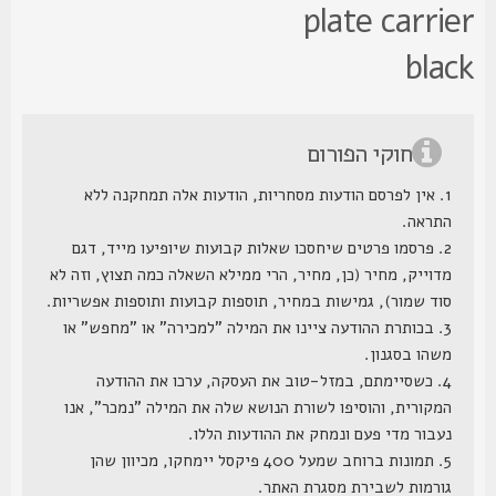
plate carrie
blac
חוקי הפורום
1. אין לפרסם הודעות מסחריות, הודעות אלה תמחקנה ללא
התראה.
2. פרסמו פרטים שיחסכו שאלות קבועות שיופיעו מייד, דגם
מדוייק, מחיר (כן, מחיר, הרי ממילא השאלה כמה תצוץ, וזה לא
סוד שמור), גמישות במחיר, תוספות קבועות ותוספות אפשריות.
3. בכותרת ההודעה ציינו את המילה "למכירה" או "מחפש" או
משהו בסגנון.
4. כשסיימתם, במזל-טוב את העסקה, ערכו את ההודעה
המקורית, והוסיפו לשורת הנושא שלה את המילה "נמכר", אנו
נעבור מדי פעם ונמחק את ההודעות הללו.
5. תמונות ברוחב שמעל 400 פיקסל יימחקו, מכיוון שהן
גורמות לשבירת מסגרת האתר.