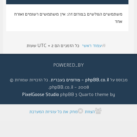
משתמשים הגולשים בפורום זה: אין משתמשים רשומים ואורח
אחד
עמוד ראשי
כל הזמנים הם UTC + 2 שעות
POWERED_BY
מבוסס על
phpBB.co.il - פורומים בעברית
. כל הזכויות שמורות ©
2008 - phpBB.co.il.
PixelGoose Studio
phpBB 3 Quarto theme by
הצוות
מחק את כל עוגיות המערכת