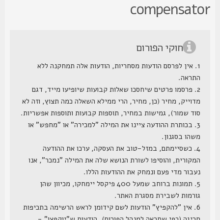
compensato
חוקי הפורום
1. אין לפרסם הודעות מסחריות, הודעות אלה תמחקנה ללא
התראה.
2. פרסמו פרטים שיחסכו שאלות קבועות שיופיעו מייד, דגם
מדוייק, מחיר (כן, מחיר, הרי ממילא השאלה כמה תצוץ, וזה לא
סוד שמור), גמישות במחיר, תוספות קבועות ותוספות אפשריות.
3. בכותרת ההודעה ציינו את המילה "למכירה" או "מחפש" או
משהו בסגנון.
4. כשסיימתם, במזל-טוב את העסקה, ערכו את ההודעה
המקורית, והוסיפו לשורת הנושא שלה את המילה "נמכר", אנו
נעבור מדי פעם ונמחק את ההודעות הללו.
5. תמונות ברוחב שמעל 400 פיקסל יימחקו, מכיוון שהן
גורמות לשבירת מסגרת האתר.
6. אין "להקפיץ" הודעות לשם קידומן לראש הרשימה בתכיפות
חריגה (כפי שתראה למנהל הפורום), הודעות ש"יוקפצו" -