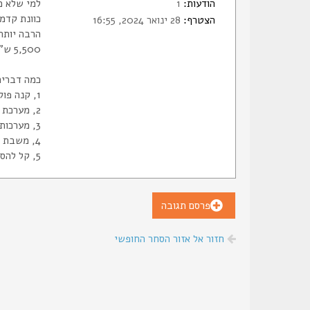
הודעות:
1
כוונת קדמ
הצטרף:
28 ינואר 2024, 16:55
הרבה יותר
5,500 ש"ח
כמה דברים
1, קנה פוליגוני, קבוע. גובה הקנה יושב הכי נמוך שקיים ביד מכול האקדחים שמיוצרים עד היום.
2, מערכת נעילת גזים ייחודית ששומרת יחס דחף קליע מעל הסטנדרט, כמו ברובה בריחי.
3, מערכות "יתירות" מבצעיות כגון: מנגנון ירי משתי נקודות הפעלה שונות בכלי, מערכת חליצה כפולה למקרה כשל.
4, משבת מערכת ירי שנותן בטחון מלא ללכת עם כדור בקנה
5, קל להסלקה, ולעבודה מדויקת בתנועה.
פרסם תגובה
חזור אל אזור הסחר החופשי