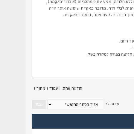
למי שלא מכיר הכלי נוצר בעקבות אירועי מינכן ככלי טהור ליחידות לוט"ר-ימ"מ. שמור וללא חלודה, מגיע עם 2 מחסניות (8 כדורים/9ממ),
יפית לכלי הזה. מדובר באקדח שעושה אותך יורה
בתוך כדור. זה קצת אתה, ובעיקר האקדח.
הודעה אחת
|
עמוד
1
מתוך
1
עבור ל: