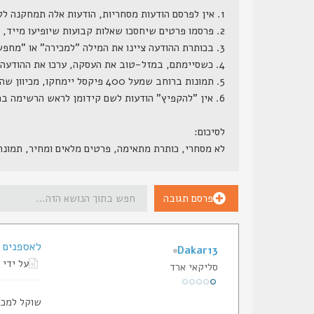
1. אין לפרסם הודעות מסחריות, הודעות אלה תמחקנה ללא התראה.
2. פרסמו פרטים שיחסכו שאלות קבועות שיופיעו מייד, דגם מדוייק, מחיר (כן, מחיר, הרי ממילא השאלה כמה תצוץ, וזה לא סוד שמור), גמישות במחיר, תוספות קבועות ותוספות אפשריות.
3. בכותרת ההודעה ציינו את המילה "למכירה" או "מחפש" או משהו בסגנון.
4. כשסיימתם, במזל-טוב את העסקה, ערכו את ההודעה המקורית, והוסיפו לשורת הנושא שלה את המילה "נמכר", אנו נעבור מדי פעם ונמחק את ההודעות הללו.
5. תמונות ברוחב שמעל 400 פיקסל יימחקו, מכיוון שהן גורמות לשבירת מסגרת האתר.
6. אין "להקפיץ" הודעות לשם קידומן לראש הרשימה בתכיפות חריגה (כפי שתראה למנהל הפורום), הודעות ש"יוקפצו" - ינעלו.
לסיכום:
לא מסחרי, כותרת מתאימה, פרטים מלאים ומחיר, תמונ
פרסם תגובה
לאספנים - כל
Dakar13
על ידי
סליקאי ארד
שוקל למכו