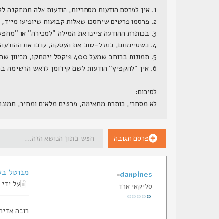
1. אין לפרסם הודעות מסחריות, הודעות אלה תמחקנה ללא התראה.
2. פרסמו פרטים שיחסכו שאלות קבועות שיופיעו מייד, דגם מדוייק, מחיר (כן, מחיר, הרי ממילא השאלה כמה תצוץ, וזה לא סוד שמור), גמישות במחיר, תוספות קבועות ותוספות אפשריות.
3. בכותרת ההודעה ציינו את המילה "למכירה" או "מחפש" או משהו בסגנון.
4. כשסיימתם, במזל-טוב את העסקה, ערכו את ההודעה המקורית, והוסיפו לשורת הנושא שלה את המילה "נמכר", אנו נעבור מדי פעם ונמחק את ההודעות הללו.
5. תמונות ברוחב שמעל 400 פיקסל יימחקו, מכיוון שהן גורמות לשבירת מסגרת האתר.
6. אין "להקפיץ" הודעות לשם קידומן לראש הרשימה בתכיפות חריגה (כפי שתראה למנהל הפורום), הודעות ש"יוקפצו" - ינעלו.
לסיכום:
לא מסחרי, כותרת מתאימה, פרטים מלאים ומחיר, תמונ
פרסם תגובה
מבוטל בשלב ז
danpines
על ידי
סליקאי ארד