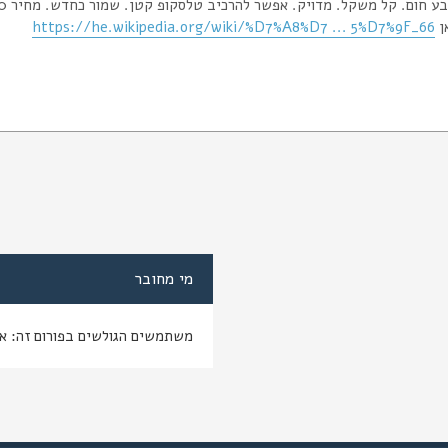
 חום. קל משקל. מדויק. אפשר להרכיב טלסקופ קטן. שמור כחדש. מחיר 1,500 ש"ח. למייל
ן
https://he.wikipedia.org/wiki/%D7%A8%D7 ... 5%D7%9F_66
מי מחובר
משתמשים הגולשים בפורום זה: א