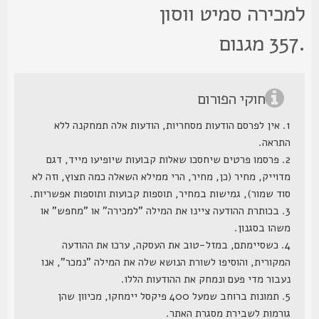
מכירה סמיט ווסון
חוקי הפורום
1. אין לפרסם הודעות מסחריות, הודעות אלה תמחקנה ללא
התראה.
2. פרסמו פרטים שיחסכו שאלות קבועות שיופיעו מייד, דגם
מדוייק, מחיר (כן, מחיר, הרי ממילא השאלה כמה תצוץ, וזה לא
סוד שמור), גמישות במחיר, תוספות קבועות ותוספות אפשריות.
3. בכותרת ההודעה ציינו את המילה "למכירה" או "מחפש" או
משהו בסגנון.
4. כשסיימתם, במזל-טוב את העסקה, ערכו את ההודעה
המקורית, והוסיפו לשורת הנושא שלה את המילה "נמכר", אנו
נעבור מדי פעם ונמחק את ההודעות הללו.
5. תמונות ברוחב שמעל 400 פיקסל יימחקו, מכיוון שהן
גורמות לשבירת מסגרת האתר.