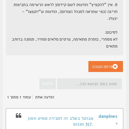
6. אין "להקפיץ" הודעות לשם קידומן לראש הרשימה בתכיפות
חריגה (כפי שתראה למנהל הפורום), הודעות ש"יוקפצו" -
ינעלו.
לסיכום:
לא מסחרי, כותרת מתאימה, פרטים מלאים ומחיר, תמונה ברוחב
מתאים
פרסם תגובה
הודעה אחת
|
עמוד
1
מתוך
1
danpines
מבוטל בשלב זה למכירה סמיט ווסון
.357 מגנום