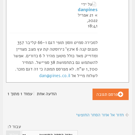
על ידי
danpines
» 21 אפריל
2022,
18:41
למכירה סמיט ווסון תופי דגם 66-1 קליבר 357
מגנום קנה 6 אינץ' נירוסטה קת עץ מצב מצויין
ומדוייק מאד כולל מטען מהיר ל 6 כדורים. אפשר
להשתמש גם בתחמושת 38 ספיישל. המחיר
1,700 ש"ח. לא מפרסם תמונה כי זה דגם מוכר.
לשלוח מייל אל
dan@pines.co.il
הודעה אחת
|
עמוד
1
מתוך
1
פרסם תגובה
חזור אל אזור הסחר החופשי
עבור ל: