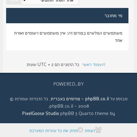
מי מחובר
משתמשים הגולשים בפורום זה: אין משתמשים רשומים ואורח
אחד
עמוד ראשי
כל הזמנים הם UTC + 2 שעות
POWERED_BY
מבוסס על
phpBB.co.il - פורומים בעברית
. כל הזכויות שמורות ©
2008 - phpBB.co.il.
PixelGoose Studio
phpBB 3 Quarto theme by
הצוות
מחק את כל עוגיות המערכת