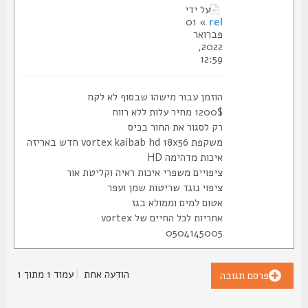
על ידי
» 01
rel
פברואר
2022,
12:59
הוזמן עבור מישהו שבסוף לא לקח
1200$ מחיר עלות ללא רווח
רק לסגור את החור בכיס
משקפת vortex kaibab hd 18x56 חדש באריזה
איכות מדהימה HD
ציפויים משפרי איכות ראיה וקליטת אור
ציפוי נוגד שריטות שמן ועפר
אטום למים וממולא בגז
אחריות לכל החיים של vortex
0504145005
הודעה אחת
|
עמוד
1
מתוך
1
פרסם תגובה