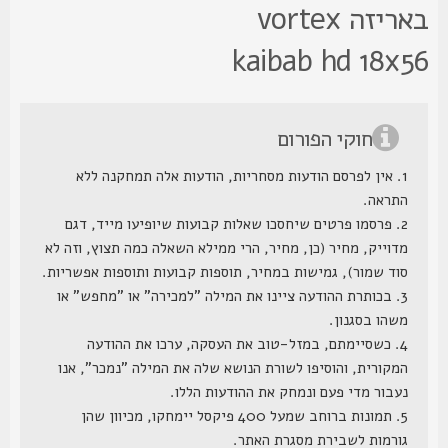
באריזה vortex
kaibab hd 18x5
חוקי הפורום
1. אין לפרסם הודעות מסחריות, הודעות אלה תמחקנה ללא
התראה.
2. פרסמו פרטים שיחסכו שאלות קבועות שיופיעו מייד, דגם
מדוייק, מחיר (כן, מחיר, הרי ממילא השאלה כמה תצוץ, וזה לא
סוד שמור), גמישות במחיר, תוספות קבועות ותוספות אפשריות.
3. בכותרת ההודעה ציינו את המילה "למכירה" או "מחפש" או
משהו בסגנון.
4. כשסיימתם, במזל-טוב את העסקה, ערכו את ההודעה
המקורית, והוסיפו לשורת הנושא שלה את המילה "נמכר", אנו
נעבור מדי פעם ונמחק את ההודעות הללו.
5. תמונות ברוחב שמעל 400 פיקסל יימחקו, מכיוון שהן
גורמות לשבירת מסגרת האתר.