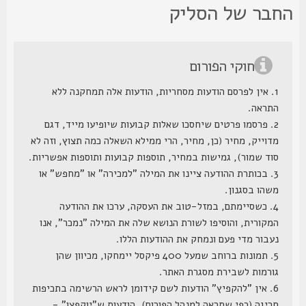
חבר של הסליק
חוקי הפורום
1. אין לפרסם הודעות מסחריות, הודעות אלה תמחקנה ללא
התראה.
2. פרסמו פרטים שיחסכו שאלות קבועות שיופיעו מייד, דגם
מדוייק, מחיר (כן, מחיר, הרי ממילא השאלה כמה תצוץ, וזה לא
סוד שמור), גמישות במחיר, תוספות קבועות ותוספות אפשריות.
3. בכותרת ההודעה ציינו את המילה "למכירה" או "מחפש" או
משהו בסגנון.
4. כשסיימתם, במזל-טוב את העסקה, ערכו את ההודעה
המקורית, והוסיפו לשורת הנושא שלה את המילה "נמכר", אנו
נעבור מדי פעם ונמחק את ההודעות הללו.
5. תמונות ברוחב שמעל 400 פיקסל יימחקו, מכיוון שהן
גורמות לשבירת מסגרת האתר.
6. אין "להקפיץ" הודעות לשם קידומן לראש הרשימה בתכיפות
חריגה (כפי שתראה למנהל הפורום), הודעות ש"יוקפצו" -