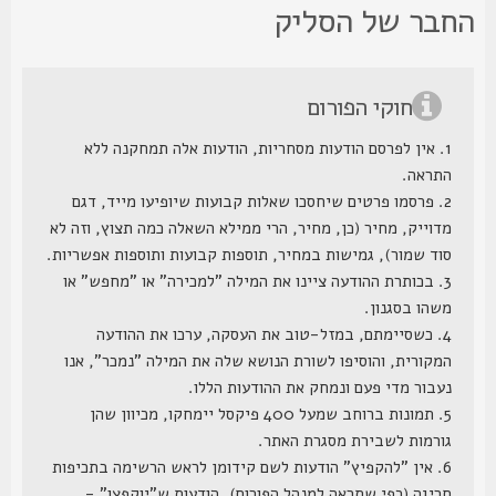
חבר של הסליק
חוקי הפורום
1. אין לפרסם הודעות מסחריות, הודעות אלה תמחקנה ללא
התראה.
2. פרסמו פרטים שיחסכו שאלות קבועות שיופיעו מייד, דגם
מדוייק, מחיר (כן, מחיר, הרי ממילא השאלה כמה תצוץ, וזה לא
סוד שמור), גמישות במחיר, תוספות קבועות ותוספות אפשריות.
3. בכותרת ההודעה ציינו את המילה "למכירה" או "מחפש" או
משהו בסגנון.
4. כשסיימתם, במזל-טוב את העסקה, ערכו את ההודעה
המקורית, והוסיפו לשורת הנושא שלה את המילה "נמכר", אנו
נעבור מדי פעם ונמחק את ההודעות הללו.
5. תמונות ברוחב שמעל 400 פיקסל יימחקו, מכיוון שהן
גורמות לשבירת מסגרת האתר.
6. אין "להקפיץ" הודעות לשם קידומן לראש הרשימה בתכיפות
חריגה (כפי שתראה למנהל הפורום), הודעות ש"יוקפצו" -