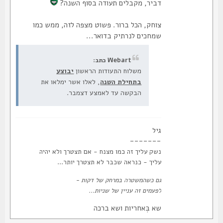
דביר, מקבלים תעודה בסוף השנה?
צוחק, הכל ברור. פשוט מצפה לזה, ממש כמו
שמחכים לנרתיק בדואר...
Webart כתב:
משלוח התעודות הראשון
יבוצע
בתחילת השנה
, לאלו אשר ימלאו את
הבקשה עד לאמצע דצמבר.
גיל
-------
נשק עליך זה כמו מצנח - אם תצטרך ולא יהיה
עליך - כנראה שכבר לא תצטרך יותר...
גם כשהמשטרה במרחק של דקות -
לפעמים זה עניין של שניות...
שא בְּאחריות ושא ברכה