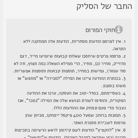
חבר של הסליק
חוקי הפורום
1. אין לפרסם הודעות מסחריות, הודעות אלה תמחקנה ללא
התראה.
2. פרסמו פרטים שיחסכו שאלות קבועות שיופיעו מייד, דגם
מדוייק, מחיר (כן, מחיר, הרי ממילא השאלה כמה תצוץ, וזה לא
סוד שמור), גמישות במחיר, תוספות קבועות ותוספות אפשריות.
3. בכותרת ההודעה ציינו את המילה "למכירה" או "מחפש" או
משהו בסגנון.
4. כשסיימתם, במזל-טוב את העסקה, ערכו את ההודעה
המקורית, והוסיפו לשורת הנושא שלה את המילה "נמכר", אנו
נעבור מדי פעם ונמחק את ההודעות הללו.
5. תמונות ברוחב שמעל 400 פיקסל יימחקו, מכיוון שהן
גורמות לשבירת מסגרת האתר.
6. אין "להקפיץ" הודעות לשם קידומן לראש הרשימה בתכיפות
חריגה (כפי שתראה למנהל הפורום), הודעות ש"יוקפצו" -