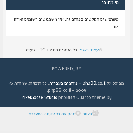
מי מחובר
משתמשים הגולשים בפורום זה: אין משתמשים רשומים ואורח
אחד
עמוד ראשי
כל הזמנים הם UTC + 2 שעות
POWERED_BY
מבוסס על
phpBB.co.il - פורומים בעברית
. כל הזכויות שמורות ©
2008 - phpBB.co.il.
PixelGoose Studio
phpBB 3 Quarto theme by
הצוות
מחק את כל עוגיות המערכת