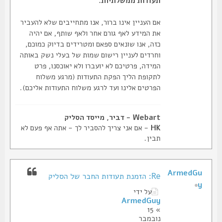
תעודות ממשלתיות.
אם העניין אינו ברור, אנו מתחייבים שלא להעביר
את המידע לאף גורם אחר ולאף שותף, אם יהיה
כזה, אנו שונאים ספאם ומטרידים בדיוק כמוכם,
וחרדים לעניין רישום שמות של בעלי נשק באותה
המידה, פרטיכם לא יועברו ולא יאוכסנו, פרט
לתקופת הליך הפקת התעודות (מרגע משלוח
הפרטים אלינו ועד לרגע משלוח התעודות אליכם).
Webart - דביר, מייסד הסליק
HK
- אם אני צריך להסביר לך - אתה אף פעם לא
תבין.
ArmedGu
Re: הזמנת תעודות החבר של הסליק
y
על ידי
ArmedGuy
» 15
נובמבר