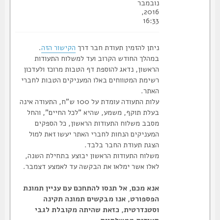
נובמבר
2016,
16:33
ניתן להזמין תעודת חבר דרך
הקישור הזה
.
במהלך החודש הקרוב ועד למשלוח התעודות
הראשון, נדאג להוספת דף הטבות מרוכז ולעדכון
רשימת המטווחים באלו המעניקים הטבות לחברי
האתר.
עלות התעודה עומדת על 100 ש"ח, התעודה אינה
בעלת תוקף, משמע, שהיא "לכל החיים", והחל
מסבב משלוח התעודות הראשון, כל הספקים
המעניקים הנחות לחברי האתר יעשו זאת למול
הצגת תעודת החבר בלבד.
משלוח התעודות הראשון יבוצע בתחילת השנה,
לאלו אשר ימלאו את הבקשה עד לאמצע דצמבר.
אנא מכם, אל תנסו להתחכם עם עניין תמונת
הפספורט, אנו מבקשים תמונה תקינה
וסטנדרטית, כזאת שהיתה מקובלת לגבי