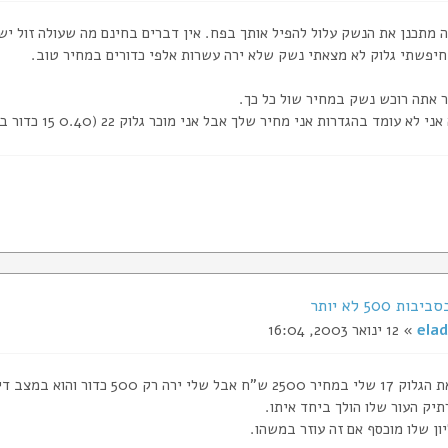
 מתכנן את הנשק עלול להפיל אותך בפח. אין דברים בחינם מה שעולה זול יש 
חיפשתי גלוק לא מצאתי נשק שלא ירה עשרות אלפי כדורים במחיר טוב.
 אתה רוכש נשק במחיר שול כל כך.
ד בהגדרות אני מחיר שלך אבל אני מוכר גלוק 22 (0.40 15 כדור במחסנית) במחיר של כ - 2900 ש"ח (יש על מה לדבר)
ת 500 לא יותר
elad
» 12 ינואר 2003, 16:04
 שלי ירה רק 500 כדור והוא במצב די חדש.
יק העור שלו הולך ביחד איתו.
ון שלו מוכסף אם זה עוזר במשהו.