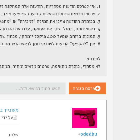
1. אין לפרסם הודעות מסחריות, הודעות אלה תמחקנה ללא התראה.
2. פרסמו פרטים שיחסכו שאלות קבועות שיופיעו מייד, דגם מדוייק, מחיר (כן, מחיר, הרי ממילא השאלה כמה תצוץ, וזה לא סוד שמור), גמישות במחיר, תוספות קבועות ותוספות אפשריות.
3. בכותרת ההודעה ציינו את המילה "למכירה" או "מחפש" או משהו בסגנון.
4. כשסיימתם, במזל-טוב את העסקה, ערכו את ההודעה המקורית, והוסיפו לשורת הנושא שלה את המילה "נמכר", אנו נעבור מדי פעם ונמחק את ההודעות הללו.
5. תמונות ברוחב שמעל 400 פיקסל יימחקו, מכיוון שהן גורמות לשבירת מסגרת האתר.
6. אין "להקפיץ" הודעות לשם קידומן לראש הרשימה בתכיפות חריגה (כפי שתראה למנהל הפורום), הודעות ש"יוקפצו" - ינעלו.
לסיכום:
לא מסחרי, כותרת מתאימה, פרטים מלאים ומחיר, תמונ
פרסם תגובה
מעוניין בגלוק מסדר
על ידי
odedbu
שלום