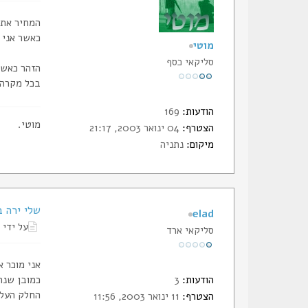
המחיר אתה
כאשר אני 
מוטי
סליקאי כסף
הזהר כאשר
בכל מקרה אני לא עומ
הודעות:
169
מוטי.
הצטרף:
04 ינואר 2003, 21:17
מיקום:
נתניה
שלי ירה בסביבו
elad
על ידי
סליקאי ארד
אני מוכר את הגלוק 17 שלי במחיר 2500 ש"ח אבל
הודעות:
3
כמובן שנרת
החלק העלי
הצטרף:
11 ינואר 2003, 11:56