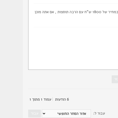
זה אמנם לא גלוק אבל חבר טוב שלי מעוניין למכור את הברטה 92F שלו. אקדח מצויין. במחיר של 1800 ש"ח עם הרבה תוספות , אם אתה מוכן
6 הודעות
|
עמוד
1
מתוך
1
עבור ל: