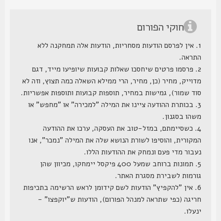
חוקי הפורום
1. אין לפרסם הודעות מסחריות, הודעות אלה תמחקנה ללא
התראה.
2. פרסמו פרטים שיחסכו שאלות קבועות שיופיעו מייד, דגם
מדוייק, מחיר (כן, מחיר, הרי ממילא השאלה כמה תצוץ, וזה לא
סוד שמור), גמישות במחיר, תוספות קבועות ותוספות אפשריות.
3. בכותרת ההודעה ציינו את המילה "למכירה" או "מחפש" או
משהו בסגנון.
4. כשסיימתם, במזל-טוב את העסקה, ערכו את ההודעה
המקורית, והוסיפו לשורת הנושא שלה את המילה "נמכר", אנו
נעבור מדי פעם ונמחק את ההודעות הללו.
5. תמונות ברוחב שמעל 400 פיקסל יימחקו, מכיוון שהן
גורמות לשבירת מסגרת האתר.
6. אין "להקפיץ" הודעות לשם קידומן לראש הרשימה בתכיפות
חריגה (כפי שתראה למנהל הפורום), הודעות ש"יוקפצו" -
ינעלו.