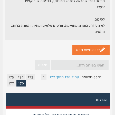
חריגה (כפי שתראה למנהל הפורום), הודעות ש"יוקפצו" -
ינעלו.
לסיכום:
לא מסחרי, כותרת מתאימה, פרטים מלאים ומחיר, תמונה ברוחב
מתאים
פרסם נושא חדש
4401 נושאים
|
עמוד
176
מתוך
177
|
1
...
173
174
175
177
176
הכרזות
הזמנת תעודות החבר של הסליק