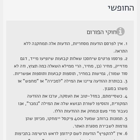
חופשי
חוקי הפורום
1. אין לפרסם הודעות מסחריות, הודעות אלה תמחקנה ללא
התראה.
2. פרסמו פרטים שיחסכו שאלות קבועות שיופיעו מייד, דגם
מדוייק, מחיר (כן, מחיר, הרי ממילא השאלה כמה תצוץ, וזה לא
סוד שמור), גמישות במחיר, תוספות קבועות ותוספות אפשריות.
3. בכותרת ההודעה ציינו את המילה "למכירה" או "מחפש" או
משהו בסגנון.
4. כשסיימתם, במזל-טוב את העסקה, ערכו את ההודעה
המקורית, והוסיפו לשורת הנושא שלה את המילה "נמכר", אנו
נעבור מדי פעם ונמחק את ההודעות הללו.
5. תמונות ברוחב שמעל 400 פיקסל יימחקו, מכיוון שהן
גורמות לשבירת מסגרת האתר.
6. אין "להקפיץ" הודעות לשם קידומן לראש הרשימה בתכיפות