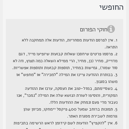
חופשי
חוקי הפורום
1. אין לפרסם הודעות מסחריות, הודעות אלה תמחקנה ללא
התראה.
2. פרסמו פרטים שיחסכו שאלות קבועות שיופיעו מייד, דגם
מדוייק, מחיר (כן, מחיר, הרי ממילא השאלה כמה תצוץ, וזה לא
סוד שמור), גמישות במחיר, תוספות קבועות ותוספות אפשריות.
3. בכותרת ההודעה ציינו את המילה "למכירה" או "מחפש" או
משהו בסגנון.
4. כשסיימתם, במזל-טוב את העסקה, ערכו את ההודעה
המקורית, והוסיפו לשורת הנושא שלה את המילה "נמכר", אנו
נעבור מדי פעם ונמחק את ההודעות הללו.
5. תמונות ברוחב שמעל 400 פיקסל יימחקו, מכיוון שהן
גורמות לשבירת מסגרת האתר.
6. אין "להקפיץ" הודעות לשם קידומן לראש הרשימה בתכיפות