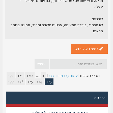
חריגה (כפי שתראה למנהל הפורום), הודעות ש"יוקפצו" -
ינעלו.
לסיכום:
לא מסחרי, כותרת מתאימה, פרטים מלאים ומחיר, תמונה ברוחב
מתאים
פרסם נושא חדש
4401 נושאים
|
עמוד
173
מתוך
177
|
1
...
170
171
172
177
176
175
174
173
הכרזות
הזמנת תעודות החבר של הסליק