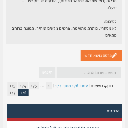
חריגה (כפי שתראה למנהל הפורום), הודעות ש"יוקפצו" -
ינעלו.
לסיכום:
לא מסחרי, כותרת מתאימה, פרטים מלאים ומחיר, תמונה ברוחב
מתאים
פרסם נושא חדש
4401 נושאים
|
עמוד
176
מתוך
177
|
1
...
173
174
175
177
176
הכרזות
הזמנת תעודות החבר של הסליק