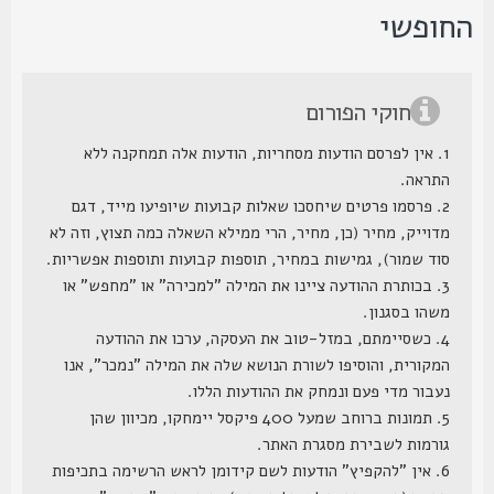
חופשי
חוקי הפורום
1. אין לפרסם הודעות מסחריות, הודעות אלה תמחקנה ללא
התראה.
2. פרסמו פרטים שיחסכו שאלות קבועות שיופיעו מייד, דגם
מדוייק, מחיר (כן, מחיר, הרי ממילא השאלה כמה תצוץ, וזה לא
סוד שמור), גמישות במחיר, תוספות קבועות ותוספות אפשריות.
3. בכותרת ההודעה ציינו את המילה "למכירה" או "מחפש" או
משהו בסגנון.
4. כשסיימתם, במזל-טוב את העסקה, ערכו את ההודעה
המקורית, והוסיפו לשורת הנושא שלה את המילה "נמכר", אנו
נעבור מדי פעם ונמחק את ההודעות הללו.
5. תמונות ברוחב שמעל 400 פיקסל יימחקו, מכיוון שהן
גורמות לשבירת מסגרת האתר.
6. אין "להקפיץ" הודעות לשם קידומן לראש הרשימה בתכיפות